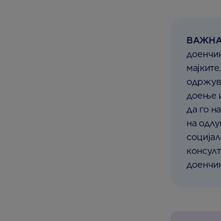
ВАЖНА
доенчињ
мајките
одржува
доење 
да го н
на одлу
социјал
консулт
доенчињ