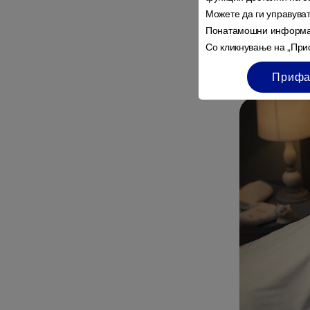
Прифатете п
Можете да ги управува
Понатамошни информа
Прошетајте з
Со кликнување на „Приф
придружите 
и онлајн и о
Прифа