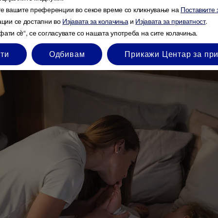
омош од семејството и пријателите и одморете се кога 
те вашите преференции во секое време со кликнување на
Поставките 
ции се достапни во
Изјавата за колачиња
и
Изјавата за приватност
.
а да го промените секојдневниот пејзаж. Исто така, мож
ати сè“, се согласувате со нашата употреба на сите колачиња.
на локалните групи за бебиња за да изградите мрежа з
флајн.
ти
Одбивам
Прикажи Центар за пр