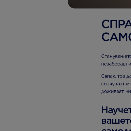
СПРА
САМ
Станувањето
незаборавни
Сепак, тоа д
соочуваат м
доживеат ни
Научет
вашет
самод