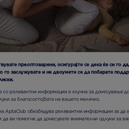
твувате преоптоварени, осигурајте се дека ќе си го д
 го заслужувате и не двоумете се да побарате подд
лиски.
а со релевантни информации е клучна за донесување д
уки за благосостојбата на вашето малечко.
на AptaClub обезбедува релевантни информации за да 
 да ви помогне да донесувате внимателни одлуки за ва