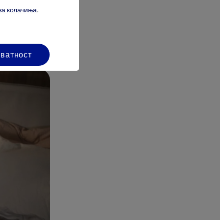
можете.
за колачиња
.
ете да се
а поддршка,
иватност