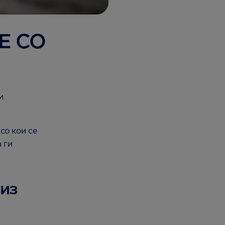
Е СО
и
 со кои се
 ги
низ