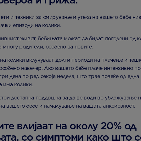
ети и техники за смирување и утеха на вашето бебе ни
ачки епизоди на колики.
нивниот живот, бебињата можат да бидат погодени од к
 многу родители, особено за новите.
на колики вклучуваат долги периоди на плачење и теш
особено навечер. Ако вашето бебе плаче интензивно по
 три дена по ред секоја недела, што трае повеќе од една
а има колики.
остои достапна поддршка за да ве води во ублажување 
на вашето бебе и намалување на вашата анксиозност.
те влијаат на околу 20% од
та, со симптоми како што с