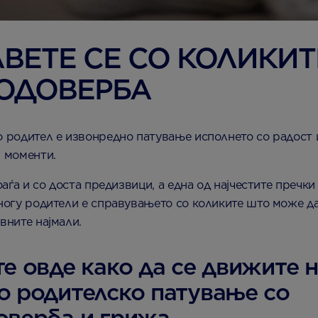
ВЕТЕ СЕ СО КОЛИКИТ
ОДОВЕРБА
 родител е извонредно патување исполнето со радост 
 моменти.
оаѓа и со доста предизвици, а една од најчестите пречки
ногу родители е справувањето со коликите што може да
вните најмали.
е овде како да се движите 
о родителско патување со
оверба и грижа.