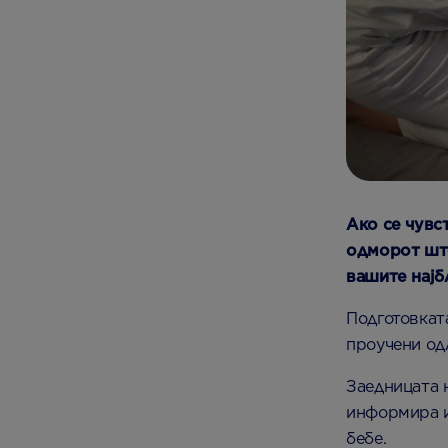
Ако се чувс
одморот што
вашите најб
Подготовкат
проучени одл
Заедницата 
информира и
бебе.