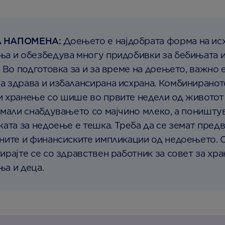
 НАПОМЕНА:
Доењето е најдобрата форма на исх
а и обезбедува многу придобивки за бебињата 
. Во подготовка за и за време на доењето, важно е
 здрава и избалансирана исхрана. Комбиниранот
и хранење со шише во првите недели од живото
амали снабдувањето со мајчино млеко, а поништ
ката за недоење е тешкa. Треба да се земат пред
ните и финансиските импликации од недоењето. 
ирајте се со здравствен работник за совет за хр
а и деца.