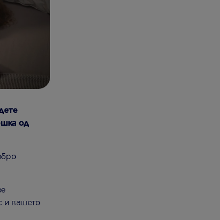
адете
ршка од
обро
ве
с и вашето