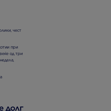
з
олики, чест
котии при
веќе од три
 недела,
на
е долг