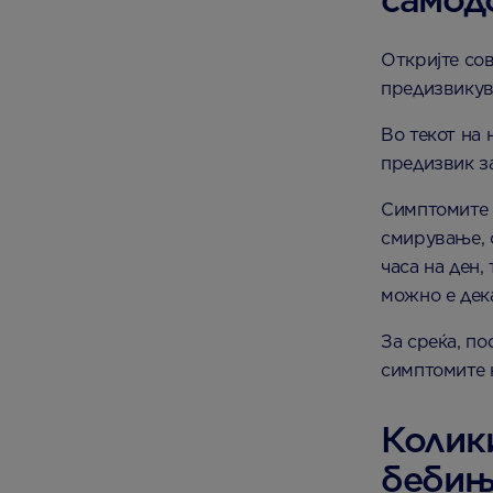
Откријте сов
предизвикув
Во текот на 
предизвик за
Симптомите 
смирување, 
часа на ден,
можно е дек
За среќа, п
симптомите 
Колики
бебиња