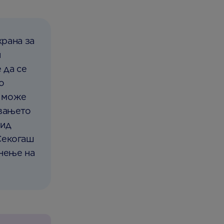
рана за
и
 да се
о
т може
увањето
вид
Секогаш
анење на