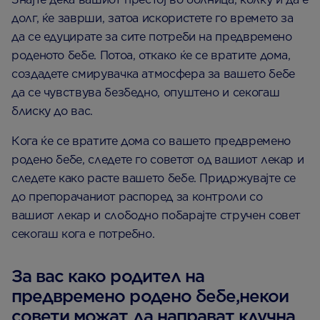
долг, ќе заврши, затоа искористете го времето за
да се едуцирате за сите потреби на предвремено
роденото бебе. Потоа, откако ќе се вратите дома,
создадете смирувачка атмосфера за вашето бебе
да се чувствува безбедно, опуштено и секогаш
блиску до вас.
Кога ќе се вратите дома со вашето предвремено
родено бебе, следете го советот од вашиот лекар и
следете како расте вашето бебе. Придржувајте се
до препорачаниот распоред за контроли со
вашиот лекар и слободно побарајте стручен совет
секогаш кога е потребно.
За вас како родител на
предвремено родено бебе,некои
совети можат да направат клучна