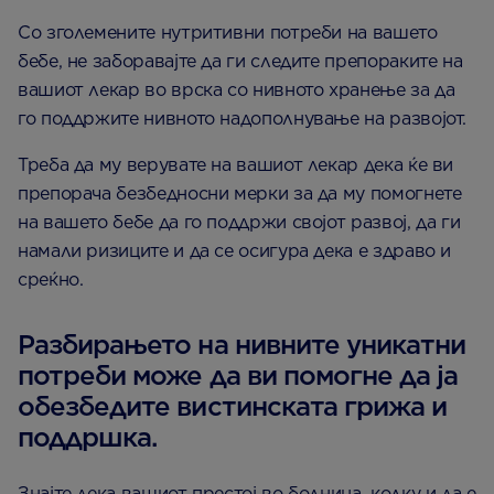
Со зголемените нутритивни потреби на вашето
бебе, не заборавајте да ги следите препораките на
вашиот лекар во врска со нивното хранење за да
го поддржите нивното надополнување на развојот.
Треба да му верувате на вашиот лекар дека ќе ви
препорача безбедносни мерки за да му помогнете
на вашето бебе да го поддржи својот развој, да ги
намали ризиците и да се осигура дека е здраво и
среќно.
Разбирањето на нивните уникатни
потреби може да ви помогне да ја
обезбедите вистинската грижа и
поддршка.
Знајте дека вашиот престој во болница, колку и да е