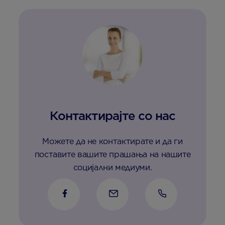
доење
с
вредни
у
извори се
њ
на пат.
р
н
х
с
ф
и
Контактирајте со нас
з
к
м
Можете да не контактирате и да ги
б
поставите вашите прашања на нашите
п
социјални медиуми.
и
п
с
о
а