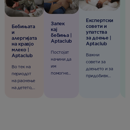
–
з
Експертски
Запек
совети и
н
Бебињата
кај
упатства
б
и
бебиња |
за доење |
A
алергијата
Aptaclub
Aptaclub
на кравјо
О
млеко |
Постојат
Важни
Aptaclub
с
начини да
совети за
с
им
Во тек на
доењето и за
н
помогнет
периодот
придобивкит
п
е да ги
на раснење
е, техниките
т
ублажат
на детето,
и решенијата
х
проблеми
секое
на можните
з
те со
искуство со
предизвици,
к
стомакот.
хранење
за
с
Повеќе
раскажува
постигнувањ
и
информац
единствена
е на успешно
ч
ии од
приказна.