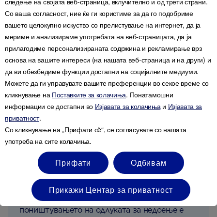
следење на својата веб-страница, вклучително и од трети страни.
Со ваша согласност, ние ќе ги користиме за да го подобриме
Запомнете, не сте сами на ова патување.
вашето целокупно искуство со прелистување на интернет, да ја
Заедницата на AptaClub, каде што можете да
мериме и анализираме употребата на веб-страницата, да ја
најдете релевантни информации за вас и вашето
прилагодиме персонализираната содржина и рекламирање врз
малечко, за да бидете информирани и да ви
основа на вашите интереси (на нашата веб-страница и на други) и
помогнат да донесувате внимателни одлуки.
да ви обезбедиме функции достапни на социјалните медиуми.
Можете да ги управувате вашите преференции во секое време со
кликнување на
Поставките за колачиња
. Понатамошни
информации се достапни во
Изјавата за колачиња
и
Изјавата за
ВАЖНА НАПОМЕНА:
Доењето е најдобрата
приватност
.
форма на исхрана за доенчиња и обезбедува
Со кликнување на „Прифати сè“, се согласувате со нашата
многу придобивки за бебињата и мајките. Во
употреба на сите колачиња.
подготовка за и при доењето, важно е да се
одржува здрава и избалансирана исхрана.
Прифати
Одбивам
Комбинираното доење и хранење со шише
во првите недели од животот може да го
Прикажи Центар за приватност
намали снабдувањето со мајчино млеко, а
поништувањето на одлуката за недоење е