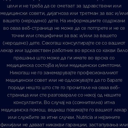
цели и не треба да се сметаат за здравствени или
медицински совети, дијагноза или третман за вас и/или
вашето (неродено) дете. На информациите содржани
во оваа веб-страница не може да се потпрете и не се
точни или специфични за вас и/или за вашето
(неродено) дете. Секогаш консултирајте се со вашиот
лекар или здравствен работник во врска со какви било
прашања што може да ги имате во врска со
медицинска состојба и/или медицински симптоми.
Никогаш не го занемарувајте професионалниот
медицински совет или не одложувајте да го барате
поради нешто што сте го прочитале на оваа веб-
страница или сте разговарале со некој од нашите
консултанти. Во случај на (сомнителна) итна
медицинска помош, веднаш повикајте го вашиот лекар
или службите за итни случаи. Nutricia и нејзините
филијали не даваат никакви гаранции, застапувања или