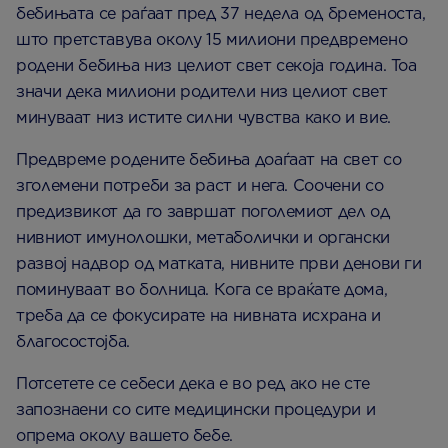
бебињата се раѓаат пред 37 недела од бременоста,
што претставува околу 15 милиони предвремено
родени бебиња низ целиот свет секоја година. Тоа
значи дека милиони родители низ целиот свет
минуваат низ истите силни чувства како и вие.
Предвреме родените бебиња доаѓаат на свет со
зголемени потреби за раст и нега. Соочени со
предизвикот да го завршат поголемиот дел од
нивниот имунолошки, метаболички и органски
развој надвор од матката, нивните први денови ги
поминуваат во болница. Кога се враќате дома,
треба да се фокусирате на нивната исхрана и
благосостојба.
Потсетете се себеси дека е во ред ако не сте
запознаени со сите медицински процедури и
опрема околу вашето бебе.