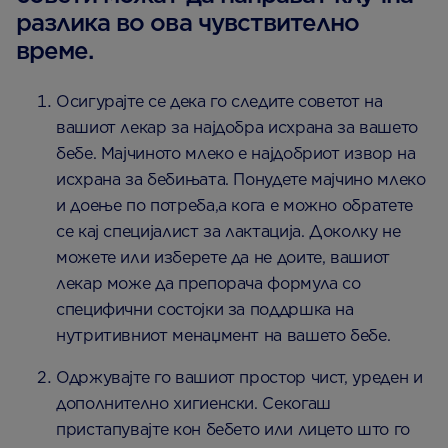
разлика во ова чувствително
време.
Осигурајте се дека го следите советот на
вашиот лекар за најдобра исхрана за вашето
бебе. Мајчиното млеко е најдобриот извор на
исхрана за бебињата. Понудете мајчино млеко
и доење по потреба,а кога е можно обратете
се кај специјалист за лактација. Доколку не
можете или изберете да не доите, вашиот
лекар може да препорача формула со
специфични состојки за поддршка на
нутритивниот менаџмент на вашето бебе.
Одржувајте го вашиот простор чист, уреден и
дополнително хигиенски. Секогаш
пристапувајте кон бебето или лицето што го