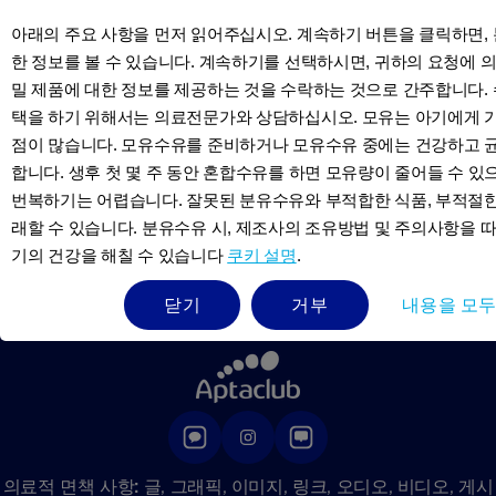
개인정보 취급방침
아래의 주요 사항을 먼저 읽어주십시오. 계속하기 버튼을 클릭하면,
쿠키정책
한 정보를 볼 수 있습니다. 계속하기를 선택하시면, 귀하의 요청에
개인 정보에 관한 문의
밀 제품에 대한 정보를 제공하는 것을 수락하는 것으로 간주합니다.
이용약관
택을 하기 위해서는 의료전문가와 상담하십시오. 모유는 아기에게 
품질관리
점이 많습니다. 모유수유를 준비하거나 모유수유 중에는 건강하고 균
품질보증
합니다. 생후 첫 몇 주 동안 혼합수유를 하면 모유량이 줄어들 수 
문의하기
번복하기는 어렵습니다. 잘못된 분유수유와 부적합한 식품, 부적절
APTACLUB 소개
래할 수 있습니다. 분유수유 시, 제조사의 조유방법 및 주의사항을 따
NUTRICIA 소개
기의 건강을 해칠 수 있습니다
쿠키 설명
.
가입
접근성고지
닫기
거부
내용을 모
의료적 면책 사항:
글, 그래픽, 이미지, 링크, 오디오, 비디오, 게시