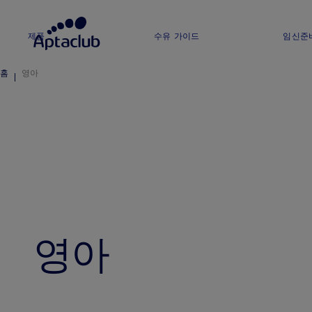
제품
수유 가이드
임신준
홈
영아
영아