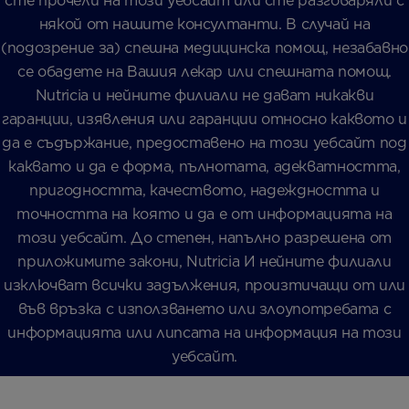
сте прочели на този уебсайт или сте разговаряли с
някой от нашите консултанти. В случай на
(подозрение за) спешна медицинска помощ, незабавно
се обадете на Вашия лекар или спешната помощ.
Nutricia и нейните филиали не дават никакви
гаранции, изявления или гаранции относно каквото и
да е съдържание, предоставено на този уебсайт под
каквато и да е форма, пълнотата, адекватността,
пригодността, качеството, надеждността и
точността на която и да е от информацията на
този уебсайт. До степен, напълно разрешена от
приложимите закони, Nutricia И нейните филиали
изключват всички задължения, произтичащи от или
във връзка с използването или злоупотребата с
информацията или липсата на информация на този
уебсайт.