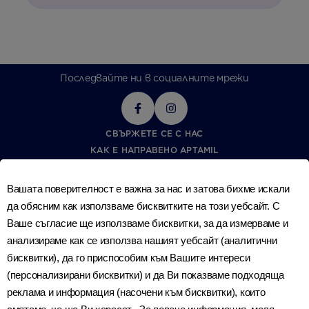
Последвайте ни в социалните мрежи
СВЪРЖЕТЕ СЕ С НАС
КАК Е НАПРАВЕНО APTAMIL
ЗА NUTRICIA
ДЕКЛАРАЦИЯ ЗА ДОСТЪПНОСТ
Вашата поверителност е важна за нас и затова бихме искали
DANONE ETHICS LINE
да обясним как използваме бисквитките на този уебсайт. С
НАШИЯТ ОПИТ В ХРАНЕНЕТО
Ваше съгласие ще използваме бисквитки, за да измерваме и
ПОЛИТИКА ЗА ПОВЕРИТЕЛНОСТ
анализираме как се използва нашият уебсайт (аналитични
ПРАВИЛА И УСЛОВИЯ
бисквитки), да го приспособим към Вашите интереси
СИГУРНО КАЧЕСТВО
(персонализирани бисквитки) и да Ви показваме подходяща
ОСИГУРЯВАНЕ НА КАЧЕСТВО
реклама и информация (насочени към бисквитки), които
ВЪПРОСИ ЗА ПОВЕРИТЕЛНОСТТА