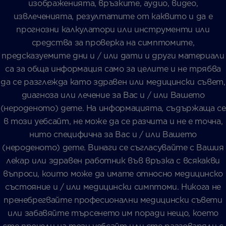
изображенията, връзките, аудио, видео,
извлеченията, резултатите от каквито и да е
прогнозни калкулатори или инструменти или
средства за проверка на симптомите,
предсказуемите дни и / или дати и други материали
са за обща информация само за целите и не трябва
да се разглежда като здравен или медицински съвет,
диагноза или лечение за Вас и / или Вашето
(нероденото) дете. На информацията, съдържаща се
в този уебсайт, не може да се разчита и не е точна,
нито специфична за Вас и / или Вашето
(нероденото) дете. Винаги се съгласувайте с Вашия
лекар или здравен работник във връзка с всякакви
въпроси, които може да имате относно медицинско
състояние и / или медицински симптоми. Никога не
пренебрегвайте професионални медицински съвети
или забавяйте търсенето им поради нещо, което