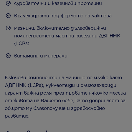
суроватъчни и казеинови протеини
въглехидрати под формата на лактоза
мазнини, включително дълговерижни
полиненаситени мастни киселини ДВПНМК
(LCPs)
витамини и минерали
Ключови компоненти на майчиното мляко като
ДВПНМК (LCPs), нуклеотиди и олигозахариди
играят важна роля през първите няколко месеца
от живота на Вашето бебе, като допринасят за
общото му благополучие и здравословно
развитие.