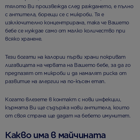
тялото Ви произвежда след раждането, е пълно
с антитела, борещи се с микроби. Тя е
изключително концентрирана, така че Вашето
бебе се нуждае само от малко количество при
всяко хранене.
Тези богати на калории първи храни покриват
лигавицата на червата на Вашето бебе, за да го
предпазят от микроби и да намалят риска от
развитие на алергии на по-късен етап.
Когато влезете в контакт с нови инфекции,
кърмата Ви ще съдържа нови антитела, които
от своя страна ще дадат на бебето имунитет.
Какво има в майчината