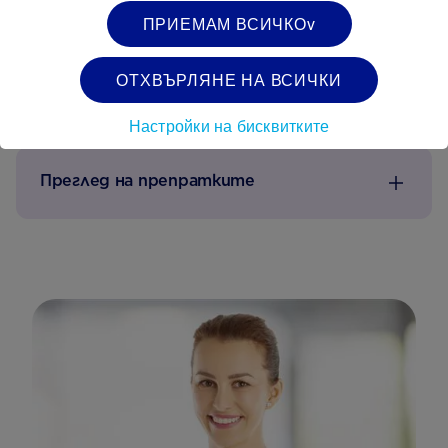
ПРИЕМАМ ВСИЧКОv
потенциално вредните бактерии. Така
олигозахаридите, намиращи се в майчиното
мляко, подпомагат храносмилането и имунната
ОТХВЪРЛЯНЕ НА ВСИЧКИ
система на Вашето бебе.
Настройки на бисквитките
Преглед на препратките