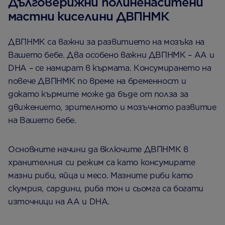
Дълговерижни полиненаситени
мастни киселини ДВПНМК
ДВПНМК са важни за развитието на мозъка на
Вашето бебе. Два особено важни ДВПНМК – AA и
DHA – се намират в кърмата. Консумирането на
повече ДВПНМК по време на бременност и
докато кърмите може да бъде от полза за
движението, зрителното и мозъчното развитие
на Вашето бебе.
Основните начини да включите ДВПНМК в
хранителния си режим са като консумирате
мазни риби, яйца и месо. Мазните риби като
скумрия, сардини, риба тон и сьомга са богати
източници на AA и DHA.