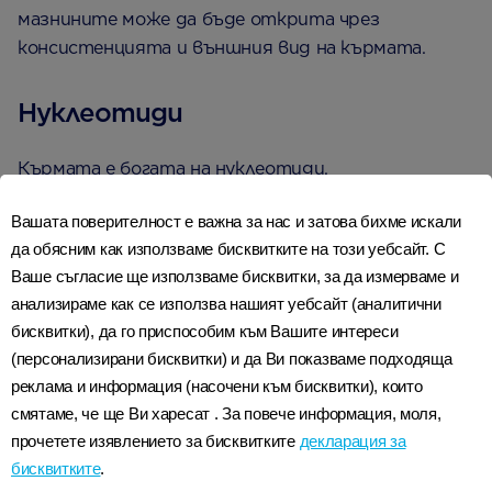
мазнините може да бъде открита чрез
консистенцията и външния вид на кърмата.
Нуклеотиди
Кърмата е богата на нуклеотиди.
Изследванията показват, че нуклеотидите
Вашата поверителност е важна за нас и затова бихме искали
поддържат активността на определени клетки
да обясним как използваме бисквитките на този уебсайт. С
в имунната система, като помагат за защитата
Ваше съгласие ще използваме бисквитки, за да измерваме и
на тялото от инфекции.
анализираме как се използва нашият уебсайт (аналитични
бисквитки), да го приспособим към Вашите интереси
Олигозахариди
(персонализирани бисквитки) и да Ви показваме подходяща
реклама и информация (насочени към бисквитки), които
Олигозахаридите, открити в кърмата, помагат
смятаме, че ще Ви харесат . За повече информация, моля,
за поддържането на здравата чревна флора на
прочетете изявлението за бисквитките
декларация за
Вашето бебе, като повишават нивата на
бисквитките
.
полезни бактерии и намаляват нивата на