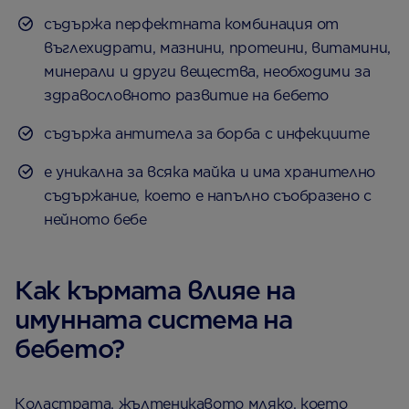
съдържа перфектната комбинация от
въглехидрати, мазнини, протеини, витамини,
минерали и други вещества, необходими за
здравословното развитие на бебето
съдържа антитела за борба с инфекциите
е уникална за всяка майка и има хранително
съдържание, което е напълно съобразено с
нейното бебе
Как кърмата влияе на
имунната система на
бебето?
Коластрата, жълтеникавото мляко, което