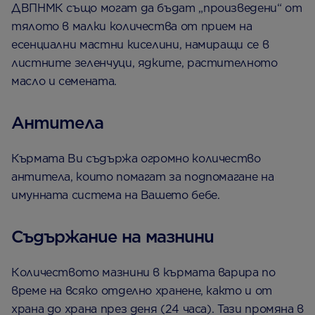
ДВПНМК също могат да бъдат „произведени“ от
тялото в малки количества от прием на
есенциални мастни киселини, намиращи се в
листните зеленчуци, ядките, растителното
масло и семената.
Антитела
Кърмата Ви съдържа огромно количество
антитела, които помагат за подпомагане на
имунната система на Вашето бебе.
Съдържание на мазнини
Количеството мазнини в кърмата варира по
време на всяко отделно хранене, както и от
храна до храна през деня (24 часа). Тази промяна в