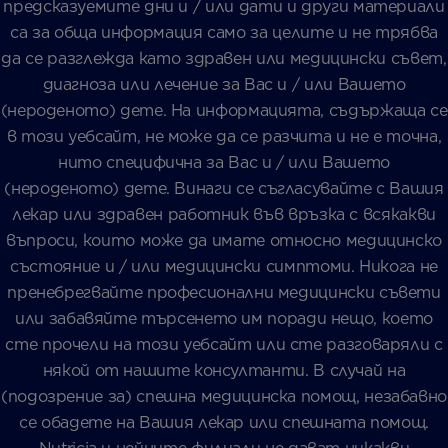
предсказуемите дни и / или дати и други материали
са за обща информация само за целите и не трябва
да се разглежда като здравен или медицински съвет,
диагноза или лечение за Вас и / или Вашето
(нероденото) дете. На информацията, съдържаща се
в този уебсайт, не може да се разчита и не е точна,
нито специфична за Вас и / или Вашето
(нероденото) дете. Винаги се съгласувайте с Вашия
лекар или здравен работник във връзка с всякакви
въпроси, които може да имате относно медицинско
състояние и / или медицински симптоми. Никога не
пренебрегвайте професионални медицински съвети
или забавяйте търсенето им поради нещо, което
сте прочели на този уебсайт или сте разговаряли с
някой от нашите консултанти. В случай на
(подозрение за) спешна медицинска помощ, незабавно
се обадете на Вашия лекар или спешната помощ.