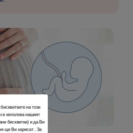
к.
 бисквитките на този
 се използва нашият
ни бисквитки) и да Ви
е ще Ви харесат . За