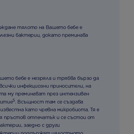
раждане тялото на Вашето бебе е
олезни бактерии, докато преминава
шето бебе е незряла и трябва бързо да
с всички инфекциозни приносители, на
ата му преминават през интензивен
5
витие
. Всъщност там се създава
 известна като чревна микробиота. Тя е
ия пръстов отпечатък и се състои от
бактерии, заедно с други
 бактерии поддържат цялостното