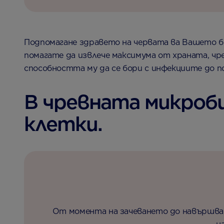
Подпомагане здравето на червата ва Вашето бе
помагате да извлече максимума от храната, чр
способността му да се бори с инфекциите до п
В чревната микроб
клетки.
От момента на зачеването до навършване