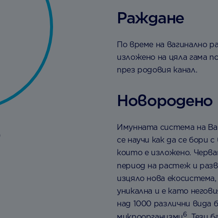
Раждане
По време на вагинално 
изложено на цяла гама п
през родовия канал.
Новородено
Имунната система на Ва
0
се научи как да се бори 
които е изложено. Черв
период на растеж и раз
изцяло нова екосистема,
уникална и е като негов
над 1000 различни вида 
6
микроорганизми
. Тези