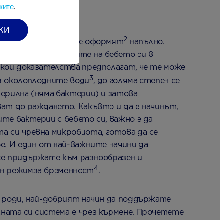
ките
.
КИ
2
а на Вашето бебе се оформят
напълно.
предавате бактериите на бебето си в
якои доказателства предполагат, че те може
3
з околоплодните води
, до голяма степен се
ерилна (няма бактерии) и затова
ват до раждането. Какъвто и да е начинът,
те бактерии с бебето си, важно е да
а си чревна микробиота, готова да се
е. И един от най-важните начини да
се придържате към разнообразен и
4
ен режимза бременност
.
е роди, най-добрият начин да поддържате
ната си система е чрез кърмене. Прочетете