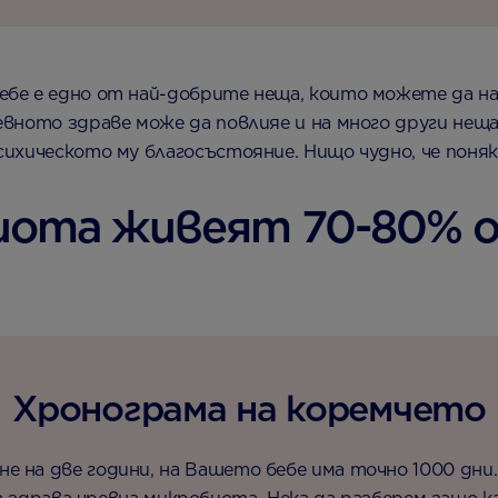
бе е едно от най-добрите неща, които можете да на
евното здраве може да повлияе и на много други нещ
сихическото му благосъстояние. Нищо чудно, че поня
иота живеят 70-80% 
Хронограма на коремчето
 на две години, на Вашето бебе има точно 1000 дни.