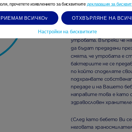
оля, прочетете изявлението за бисквитките
декларация за бисквит
Ден 1
ПРИЕМАМ ВСИЧКОv
ОТХВЪРЛЯНЕ НА ВСИЧ
До 20та седмица черват
Настройки на бисквитките
Силно се обсъжда дали 
утробата. Въпреки че н
да бъдат предадени пре
смята, че утробата е ст
бактериите не се преда
по който споделяте свои
подхранвате собственат
предаде и на Вашето беб
направите това е като 
здравословен хранител
(След като бебето Ви с
неговата храносмилател