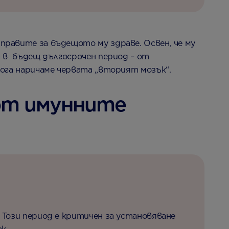
правите за бъдещото му здраве. Освен, че му
а в бъдещ дългосрочен период – от
кога наричаме червата „вторият мозък“.
от имунните
 Този период е критичен за установяване