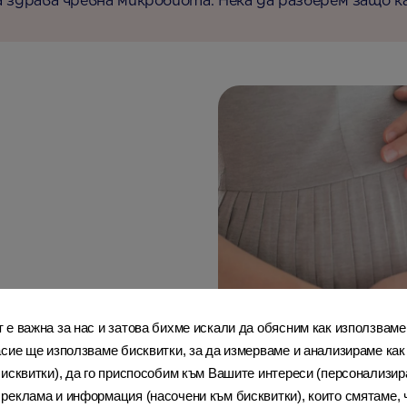
а здрава чревна микробиота. Нека да разберем защо ка
е важна за нас и затова бихме искали да обясним как използваме
асие ще използваме бисквитки, за да измерваме и анализираме как
исквитки), да го приспособим към Вашите интереси (персонализира
еклама и информация (насочени към бисквитки), които смятаме, ч