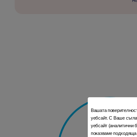
н
Вашата поверителност 
уебсайт. С Ваше съгл
уебсайт (аналитични б
показваме подходяща р