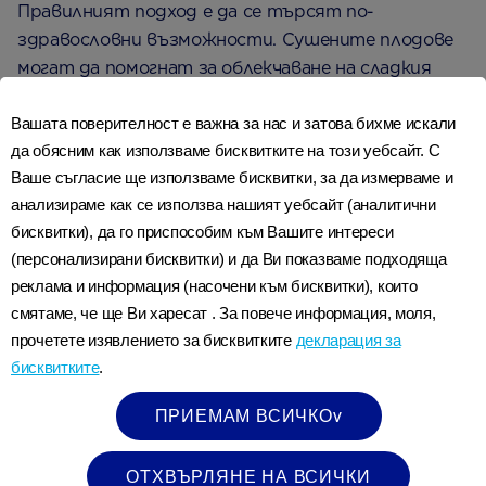
Правилният подход е да се търсят по-
здравословни възможности. Сушените плодове
могат да помогнат за облекчаване на сладкия
апетит, докато купа с несолени ядки може да
Вашата поверителност е важна за нас и затова бихме искали
задоволи желанието за чипс.
да обясним как използваме бисквитките на този уебсайт. С
Ваше съгласие ще използваме бисквитки, за да измерваме и
Консумирането на редовни хранителни ястия
е
анализираме как се използва нашият уебсайт (аналитични
най-добрият начин да гарантирате, че бебето
бисквитки), да го приспособим към Вашите интереси
получава хранителните вещества, които са
(персонализирани бисквитки) и да Ви показваме подходяща
необходими за здравословното му развитие,
реклама и информация (насочени към бисквитки), които
така че ако откриете, че жадувате за сладки или
смятаме, че ще Ви харесат . За повече информация, моля,
богати на мазнини храни, опитайте се да
прочетете изявлението за бисквитките
декларация за
потърсите по-здравословни алтернативи:
бисквитките
.
ПРИЕМАМ ВСИЧКОv
Заменете шоколада със сушени плодове
Заменете бисквитите с препечени филийки с
ОТХВЪРЛЯНЕ НА ВСИЧКИ