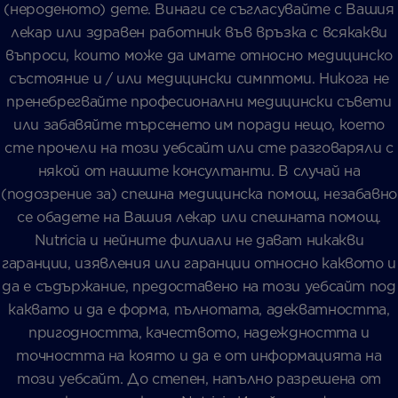
(нероденото) дете. Винаги се съгласувайте с Вашия
лекар или здравен работник във връзка с всякакви
въпроси, които може да имате относно медицинско
състояние и / или медицински симптоми. Никога не
пренебрегвайте професионални медицински съвети
или забавяйте търсенето им поради нещо, което
сте прочели на този уебсайт или сте разговаряли с
някой от нашите консултанти. В случай на
(подозрение за) спешна медицинска помощ, незабавно
се обадете на Вашия лекар или спешната помощ.
Nutricia и нейните филиали не дават никакви
гаранции, изявления или гаранции относно каквото и
да е съдържание, предоставено на този уебсайт под
каквато и да е форма, пълнотата, адекватността,
пригодността, качеството, надеждността и
точността на която и да е от информацията на
този уебсайт. До степен, напълно разрешена от