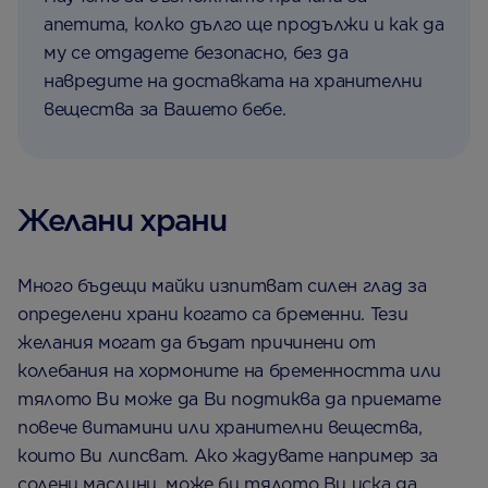
апетита, колко дълго ще продължи и как да
му се отдадете безопасно, без да
навредите на доставката на хранителни
вещества за Вашето бебе.
Желани храни
Много бъдещи майки изпитват силен глад за
определени храни когато са бременни. Тези
желания могат да бъдат причинени от
колебания на хормоните на бременността или
тялото Ви може да Ви подтиква да приемате
повече витамини или хранителни вещества,
които Ви липсват. Ако жадувате например за
солени маслини, може би тялото Ви иска да