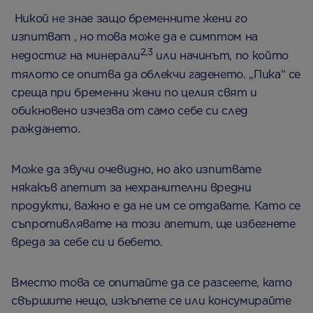
Никой не знае защо бременните жени го
изпитват , но това може да е симптом на
2,3
недостиг на минерали
или начинът, по който
тялото се опитва да облекчи гаденето. „Пика“ се
среща при бременни жени по целия свят и
обикновено изчезва от само себе си след
раждането.
Може да звучи очевидно, но ако изпитвате
някакъв апетит за нехранителни вредни
продукти, важно е да не им се отдавате. Като се
съпротивлявате на този апетит, ще избегнете
вреда за себе си и бебето.
Вместо това се опитайте да се разсеете, като
свършите нещо, изкъпете се или консумирайте