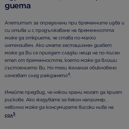
диета
Апетитът за определени при бременните идва и
си отива и с продължаване на бременността
може да откриете, че става по-малко
интензивен. Ако имате гестационен диабет
може да Ви се приядат сладки неща на по-късен
етап от бременността, което може да влоши
състоянието Ви. Но тези желания обикновено
4
изчезват след раждането
.
Имайте предвид, че някои храни могат да крият
рискове. Ако жадувате за бекон например,
неволно може да консумирате високи нива на
5
сол
.