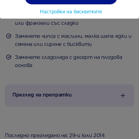
чай
Настройки на бисквитките
Заменете тортата с пълнозърнест тост
или франзели със сладко
Заменете чипса с маслини, малка шепа ядки и
семена или сирене с бисквити
Заменете сладоледа с десерт на плодова
основа
Преглед на препратки
Последно прегледано на: 29-и юли 2014