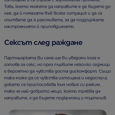
Това, което можете да направите е да бъдете до
нея, да й помагате във всяка ситуация и да се
опитвате да я разсмивате, за да поддържате
настроението й приповдигнато.
Сексът след раждане
Партньорката Ви сама ще Ви уведоми кога е
готова за секс, но през първите няколко седмици
е вероятно да чувства доста дискомфорт. Също
така може да се чувства изтощена и недоспала,
докато се приспособява към новия си режим,
така че най-доброто нещо, което трябва да
направите, е да бъдете подкрепящ и търпелив.