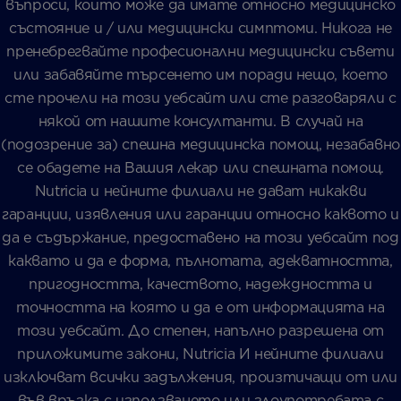
въпроси, които може да имате относно медицинско
състояние и / или медицински симптоми. Никога не
пренебрегвайте професионални медицински съвети
или забавяйте търсенето им поради нещо, което
сте прочели на този уебсайт или сте разговаряли с
някой от нашите консултанти. В случай на
(подозрение за) спешна медицинска помощ, незабавно
се обадете на Вашия лекар или спешната помощ.
Nutricia и нейните филиали не дават никакви
гаранции, изявления или гаранции относно каквото и
да е съдържание, предоставено на този уебсайт под
каквато и да е форма, пълнотата, адекватността,
пригодността, качеството, надеждността и
точността на която и да е от информацията на
този уебсайт. До степен, напълно разрешена от
приложимите закони, Nutricia И нейните филиали
изключват всички задължения, произтичащи от или
във връзка с използването или злоупотребата с