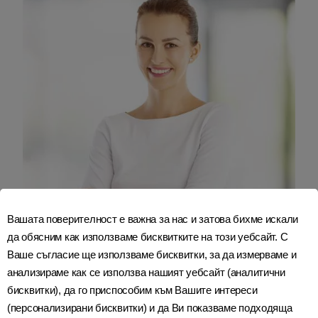
Вашата поверителност е важна за нас и затова бихме искали
да обясним как използваме бисквитките на този уебсайт. С
Ваше съгласие ще използваме бисквитки, за да измерваме и
анализираме как се използва нашият уебсайт (аналитични
Бъдещето здраве на Вашето
бисквитки), да го приспособим към Вашите интереси
бебе започва тук
(персонализирани бисквитки) и да Ви показваме подходяща