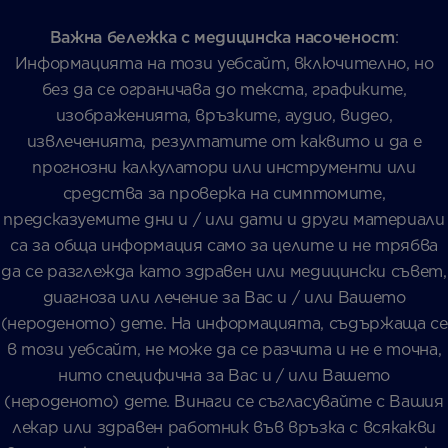
Важна бележка с медицинска насоченост
:
Информацията на този уебсайт, включително, но
без да се ограничава до текста, графиките,
изображенията, връзките, аудио, видео,
извлеченията, резултатите от каквито и да е
прогнозни калкулатори или инструменти или
средства за проверка на симптомите,
предсказуемите дни и / или дати и други материали
са за обща информация само за целите и не трябва
да се разглежда като здравен или медицински съвет,
диагноза или лечение за Вас и / или Вашето
(нероденото) дете. На информацията, съдържаща се
в този уебсайт, не може да се разчита и не е точна,
нито специфична за Вас и / или Вашето
(нероденото) дете. Винаги се съгласувайте с Вашия
лекар или здравен работник във връзка с всякакви