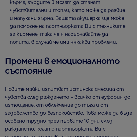
кърма, гърдите й могат да станат
чувствителни и топли, като може да развие
и напукани зърна. Вашата акушерка ще може
да помогне на партньорката Ви с техниките
за кърмене, така че я насърчавайте да
попита, в случай че има някакви проблеми.
Промени в емоционалното
състояние
Новите майки изпитват истинска смесица от
чувства след раждането – всичко от еуфория до
изтощение, от облекчение до тъга и от
задоволство до безпокойство. Това може да бъде
особено трудно през първите 10 дни след
раждането, когато партньорката Ви е
изтощена и се справя с хормонални промени.