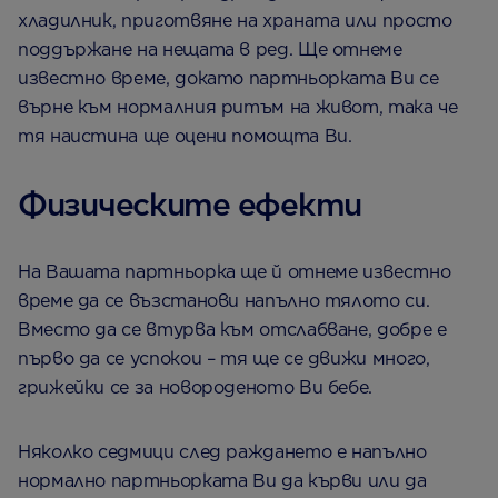
хладилник, приготвяне на храната или просто
поддържане на нещата в ред. Ще отнеме
известно време, докато партньорката Ви се
върне към нормалния ритъм на живот, така че
тя наистина ще оцени помощта Ви.
Физическите ефекти
На Вашата партньорка ще й отнеме известно
време да се възстанови напълно тялото си.
Вместо да се втурва към отслабване, добре е
първо да се успокои – тя ще се движи много,
грижейки се за новороденото Ви бебе.
Няколко седмици след раждането е напълно
нормално партньорката Ви да кърви или да