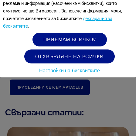
реклама и информация (насочени към бисквитки), които
В Aptaclub вярваме, че опитът помага да се
смятаме, че ще Ви харесат . За повече информация, моля,
изгради устойчивост; че всяка нова среща,
прочетете изявлението за бисквитките
декларация за
бисквитките
.
независимо дали по време на бременността
или след раждането, може да оформи
ПРИЕМАМ ВСИЧКОv
бъдещото развитие на Вашето бебе. С
нашата научна експертиза ние можем да
ОТХВЪРЛЯНЕ НА ВСИЧКИ
помогнем на Вас и Вашето бебе да
прегърнете утрешния ден.
Настройки на бисквитките
ПРИСЪЕДИНИ СЕ КЪМ АPTACLUB
Свързани статии: