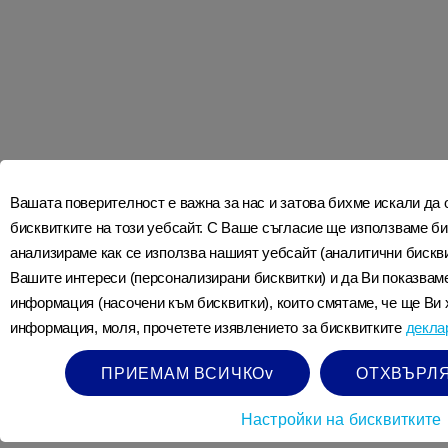
Последвайте ни в социалните мрежи
СВЪРЖЕТЕ СЕ С НАС
Вашата поверителност е важна за нас и затова бихме искали да
КАК Е НАПРАВЕНО APTAMIL
бисквитките на този уебсайт. С Ваше съгласие ще използваме би
ЗА NUTRICIA
анализираме как се използва нашият уебсайт (аналитични бискви
ДЕКЛАРАЦИЯ ЗА ДОСТЪПНОСТ
Вашите интереси (персонализирани бисквитки) и да Ви показва
DANONE ETHICS LINE
информация (насочени към бисквитки), които смятаме, че ще Ви 
НАШИЯТ ОПИТ В ХРАНЕНЕТО
информация, моля, прочетете изявлението за бисквитките
декла
ПОЛИТИКА ЗА ПОВЕРИТЕЛНОСТ
ПРАВИЛА И УСЛОВИЯ
ПРИЕМАМ ВСИЧКОv
ОТХВЪРЛЯ
СИГУРНО КАЧЕСТВО
ОСИГУРЯВАНЕ НА КАЧЕСТВО
Настройки на бисквитките
ВЪПРОСИ ЗА ПОВЕРИТЕЛНОСТТА
ПОЛИТИКА ЗА ИЗПОЛЗВАНЕ НА БИСКВИТКИ