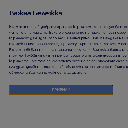
Важна Бележка
НАЧАЛНА СТРАНИЦА
ПРОДУКТИ
АPTAMIL® 2 CESAR BIOTIK |
Кърменето е най-добрата храна за кърмачетата и осигурява мно
детето и на майката. Важно е храненето на майките през перио
кърменето да е здравословно и балансирано. При въвеждане на ч
възможни негативни последици върху кърменето като намаляване
Възстановяването на лактацията, след като веднъж е взето реше
трудно. Трябва да имате предвид социалните и финансови затруд
кърмачета. Млеката за кърмачета трябва да се използват само п
или друг здравен специалист в областта на грижата за майката и
обмислени всички възможности за хранене.
ПРИЕМАМ