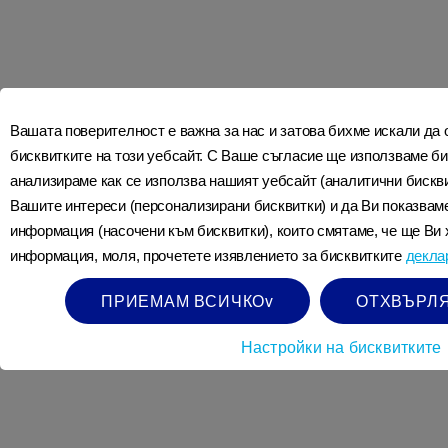
Последвайте ни в социалните мрежи
СВЪРЖЕТЕ СЕ С НАС
КАК Е НАПРАВЕНО APTAMIL
Вашата поверителност е важна за нас и затова бихме искали да
ЗА NUTRICIA
бисквитките на този уебсайт. С Ваше съгласие ще използваме би
ДЕКЛАРАЦИЯ ЗА ДОСТЪПНОСТ
анализираме как се използва нашият уебсайт (аналитични бискви
DANONE ETHICS LINE
Вашите интереси (персонализирани бисквитки) и да Ви показва
НАШИЯТ ОПИТ В ХРАНЕНЕТО
информация (насочени към бисквитки), които смятаме, че ще Ви 
ПОЛИТИКА ЗА ПОВЕРИТЕЛНОСТ
информация, моля, прочетете изявлението за бисквитките
декла
ПРАВИЛА И УСЛОВИЯ
СИГУРНО КАЧЕСТВО
ПРИЕМАМ ВСИЧКОv
ОТХВЪРЛЯ
ОСИГУРЯВАНЕ НА КАЧЕСТВО
ВЪПРОСИ ЗА ПОВЕРИТЕЛНОСТТА
Настройки на бисквитките
ПОЛИТИКА ЗА ИЗПОЛЗВАНЕ НА БИСКВИТКИ