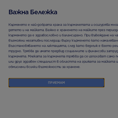
Важна Бележка
НАЧАЛНА СТРАНИЦА
ПРОДУКТИ
APTAMIL® LACTOSE FREE | 
Кърменето е най-добрата храна за кърмачетата и осигурява мно
детето и на майката. Важно е храненето на майките през перио
кърменето да е здравословно и балансирано. При въвеждане на ч
възможни негативни последици върху кърменето като намаляване
Възстановяването на лактацията, след като веднъж е взето реше
трудно. Трябва да имате предвид социалните и финансови затруд
кърмачета. Млеката за кърмачета трябва да се използват само п
или друг здравен специалист в областта на грижата за майката и
обмислени всички възможности за хранене.
ПРИЕМАМ