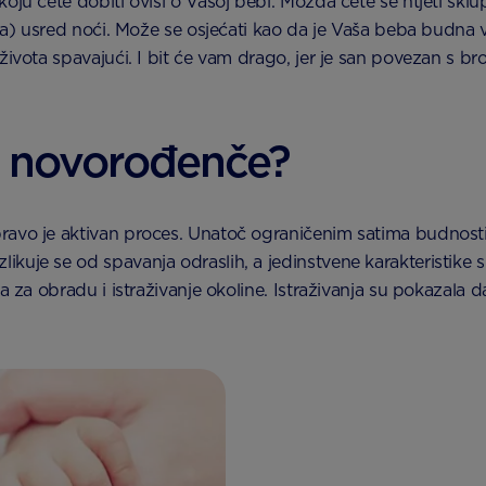
ju ćete dobiti ovisi o Vašoj bebi. Možda ćete se htjeti sklup
dva) usred noći. Može se osjećati kao da je Vaša beba budna 
 života spavajući. I bit će vam drago, jer je san povezan s
za novorođenče?
avo je aktivan proces. Unatoč ograničenim satima budnosti u
ikuje se od spavanja odraslih, a jedinstvene karakteristik
ga za obradu i istraživanje okoline. Istraživanja su pokazala