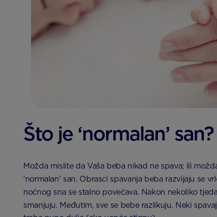
Što je ‘normalan’ san?
Možda mislite da Vaša beba nikad ne spava; ili možda p
‘normalan’ san. Obrasci spavanja beba razvijaju se vr
noćnog sna se stalno povećava. Nakon nekoliko tjedan
smanjuju. Međutim, sve se bebe razlikuju. Neki spava