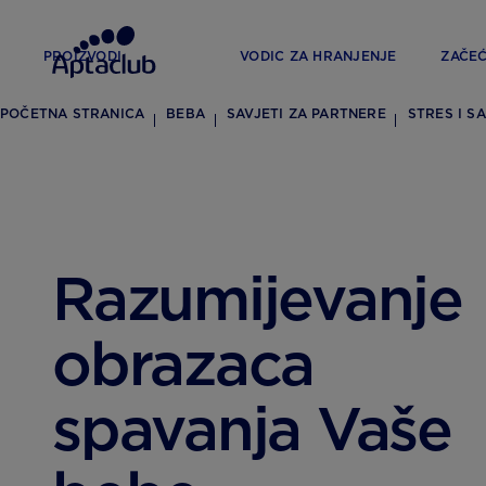
PROIZVODI
VODIC ZA HRANJENJE
ZAČE
POČETNA STRANICA
BEBA
SAVJETI ZA PARTNERE
STRES I S
Razumijevanje
obrazaca
spavanja Vaše