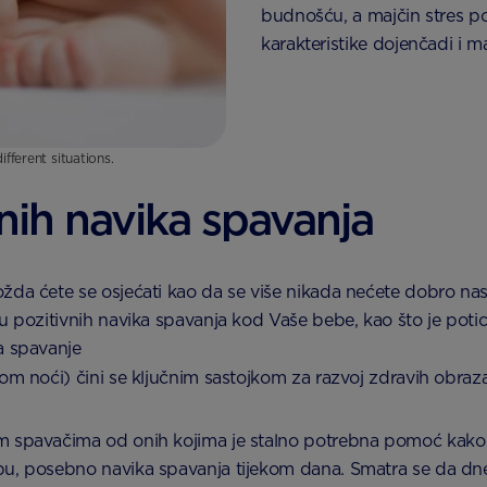
budnošću, a majčin stres po
karakteristike dojenčadi i ma
ifferent situations.
nih navika spavanja
da ćete se osjećati kao da se više nikada nećete dobro naspa
ju pozitivnih navika spavanja kod Vaše bebe, kao što je pot
a spavanje
kom noći) čini se ključnim sastojkom za razvoj zdravih obraz
im spavačima od onih kojima je stalno potrebna pomoć kako 
u, posebno navika spavanja tijekom dana. Smatra se da dnevn