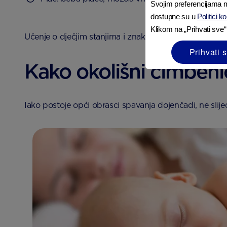
Svojim preferencijama m
dostupne su u
Politici k
Klikom na „Prihvati sve“
Učenje o dječjim stanjima i znakovima važno je jer Va
Prihvati 
Kako okolišni čimbeni
Iako postoje opći obrasci spavanja dojenčadi, ne slije