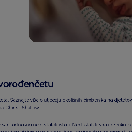
ovorođenčetu
eta. Saznajte više o utjecaju okolišnih čimbenika na djeteto
a Chireal Shallow.
 san, odnosno nedostatak istog. Nedostatak sna ide ruku pod