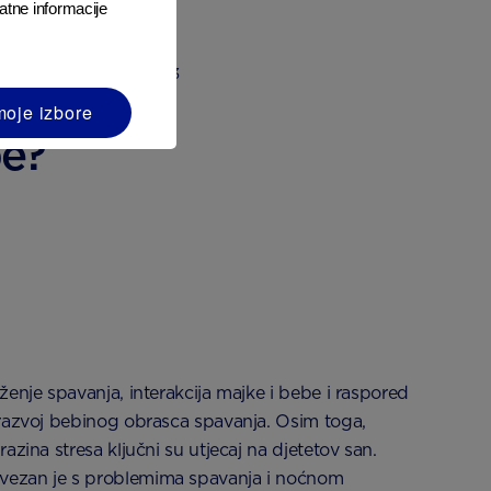
atne informacije
3
ca spavanja Vaše bebe.
moje izbore
be?
ženje spavanja, interakcija majke i bebe i raspored
 razvoj bebinog obrasca spavanja. Osim toga,
azina stresa ključni su utjecaj na djetetov san.
ezan je s problemima spavanja i noćnom