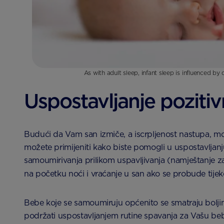
As with adult sleep, infant sleep is influenced by d
Uspostavljanje pozitiv
Budući da Vam san izmiče, a iscrpljenost nastupa, mož
možete primijeniti kako biste pomogli u uspostavljan
samoumirivanja prilikom uspavljivanja (namještanje z
na početku noći i vraćanje u san ako se probude tije
Bebe koje se samoumiruju općenito se smatraju bolj
podržati uspostavljanjem rutine spavanja za Vašu beb