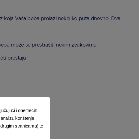
 kroz koja Vaša beba prolazi nekoliko puta dnevno. Dva
 beba može se prestrašiti nekim zvukovima
eti prestaju
jučujući i one trećih
analizu korištenja
i drugim stranicama) te