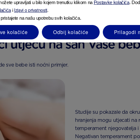
ožete upravljati u bilo kojem trenutku klikom na
Postavke kolačića
. Dod
Izjavi o privatnosti
olačića
i
.
 pristajete na našu upotrebu svih kolačića.
m pomaže postati svjesniji i reagirati na suptilnosti obraza
sve kolačiće
Odbij kolačiće
Prilagodi 
ci utječu na san Vaše be
de sve bebe isti noćni primjer.
Studije su pokazale da okru
hranjenja mogu utjecati na
temperament njegovatelja i r
Negativan temperament pov