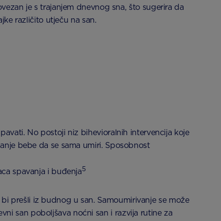
vezan je s trajanjem dnevnog sna, što sugerira da
jke različito utječu na san.
vati. No postoji niz bihevioralnih intervencija koje
icanje bebe da se sama umiri. Sposobnost
5
aca spavanja i buđenja
bi prešli iz budnog u san. Samoumirivanje se može
i san poboljšava noćni san i razvija rutine za