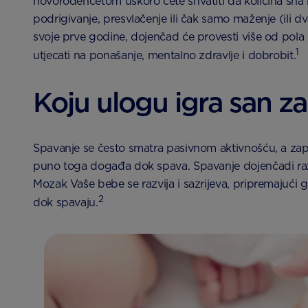
novorođenčetom uskoro ćete shvatiti da količina sna ko
podrigivanje, presvlačenje ili čak samo maženje (ili 
svoje prve godine, dojenčad će provesti više od pola
1
utjecati na ponašanje, mentalno zdravlje i dobrobit.
Koju ulogu igra san 
Spavanje se često smatra pasivnom aktivnošću, a zapr
puno toga događa dok spava. Spavanje dojenčadi razl
Mozak Vaše bebe se razvija i sazrijeva, pripremajući 
2
dok spavaju.