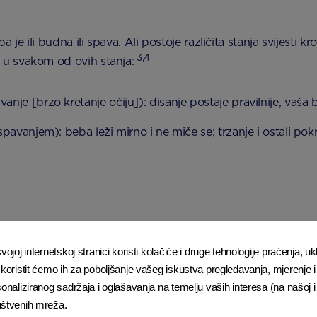
je ili budna ili spava. Ali postoje različita stanja svijesti
3,4
u svakom od ovih stanja:
je [brzo kretanje očiju]): disanje postaje pravilnije, vaša
avanjem): beba leži mirno i ne miče se; trzanje i ostali pokr
nu zaspivati
ojoj internetskoj stranici koristi kolačiće i druge tehnologije praćenja, ukl
e svijetlo, a tijelo tiho
 koristit ćemo ih za poboljšanje vašeg iskustva pregledavanja, mjerenje i 
ću
sonaliziranog sadržaja i oglašavanja na temelju vaših interesa (na našoj 
uštvenih mreža.
kreće na vrlo sporadične načine