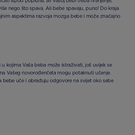
čati ispod popluna, ali Vašoj bebi treba hranjenje,
više nego što spava. Ali bebe spavaju, puno! Do kraja
 brojnim aspektima razvoja mozga bebe i može značajno
 kojima Vaša beba može istraživati, još uvijek se
e sna Vašeg novorođenčeta mogu potaknuti učenje.
 da bebe uče i obrađuju odgovore na svijet oko sebe