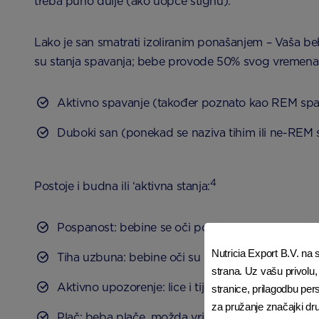
treba puno dulje (ako uopće stignu).
Lako je san smatrati izoliranim ponašanjem – Vaša beba 
su stanja spavanja; bebe provode 50% svog vremena 
Aktivno spavanje (također poznato kao REM spavan
Duboki san (ponekad se naziva tihim ili ne-REM sp
4
Postoje i budna ili ‘aktivna stanja:
Pospanost: bebine se oči počinju zatvarati; i poč
Nutricia Export B.V. na sv
Tiha uzbuna: bebine oči su širom otvorene, lice im j
strana. Uz vašu privolu,
Aktivno upozorenje: lice i tijelo im se aktivno kre
stranice, prilagodbu per
za pružanje značajki dr
Plač: beba plače, možda vrišti; njihovo se tijelo 