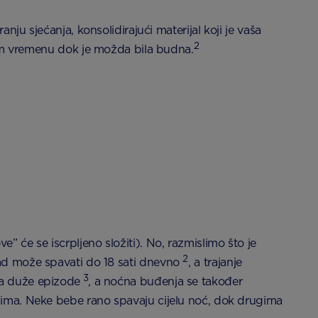
nju sjećanja, konsolidirajući materijal koji je vaša
2
kom vremenu dok je možda bila budna.
 će se iscrpljeno složiti). No, razmislimo što je
2
 može spavati do 18 sati dnevno
, a trajanje
3
va duže epizode
, a noćna buđenja se također
odima. Neke bebe rano spavaju cijelu noć, dok drugima