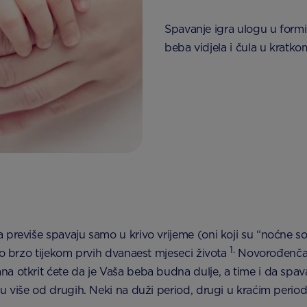
Spavanje igra ulogu u formira
beba vidjela i čula u krat
reviše spavaju samo u krivo vrijeme (oni koji su “noćne sove”
1.
lo brzo tijekom prvih dvanaest mjeseci života
Novorođenčad
a otkrit ćete da je Vaša beba budna dulje, a time i da spa
ju više od drugih. Neki na duži period, drugi u kraćim peri