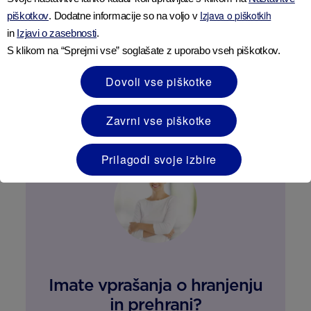
sestre, zdravstvenega delavca, medicinske
Izjava o piškotkih
piškotkov
. Dodatne informacije so na voljo v
sestre, dietetika, farmacevta ali drugega
in
Izjavi o zasebnosti
.
strokovnjaka, specializiranega za nego matere in
S klikom na “Sprejmi vse” soglašate z uporabo vseh piškotkov.
otroka, in sicer glede na otrokove individualne
potrebe.
Dovoli vse piškotke
Zavrni vse piškotke
Prilagodi svoje izbire
Imate vprašanja o hranjenju
in prehrani?