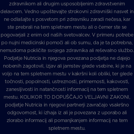
zdravnikom ali drugim usposobljenim zdravstvenim
delavcem. Vedno upoštevajte strokovni zdravniški nasvet in
ne odlašajte s posvetom pri zdravniku zaradi nečesa, kar
ste prebrali na tem spletnem mestu ali o čemer ste se
pogovarjali z enim od naših svetovalcev. V primeru potrebe
po nujni medicinski pomoči ali ob sumu, da je ta potrebna,
nemudoma pokličite svojega zdravnika ali reševalno službo.
Podjetje Nutricia in njegova povezana podjetja ne dajejo
nobenih zagotovil, izjav ali jamstev glede vsebine, ki je na
voljo na tem spletnem mestu v kakršni koli obliki, ter glede
točnosti, popolnosti, ustreznosti, primernosti, kakovosti,
zanesljivosti in natančnosti informacij na tem spletnem
mestu. KOLIKOR TO DOPUŠČAJO VELJAVNI ZAKONI,
podjetje Nutricia in njegovi partnerji zavračajo vsakršno
odgovornost, ki izhaja iz ali je povezana z uporabo ali
zlorabo informacij ali pomanjkanjem informacij na tem
spletnem mestu.