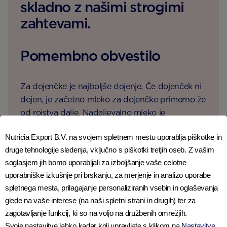
skladno z našimi strogimi
zahtevami.
Pomembno obvestilo
Za dojenčke je najboljše dojenje. Če dojenček ni
dojen, je začetno mleko za dojenčke primerno že
od rojstva dalje. Nadaljevalno mleko je
namenjeno le dojenčkom, starejšim od 6
Nutricia Export B.V. na svojem spletnem mestu uporablja piškotke in
mesecev, kot del raznolike prehrane in se ne
druge tehnologije sledenja, vključno s piškotki tretjih oseb. Z vašim
smejo uporabljati kot nadomestek materinega
soglasjem jih bomo uporabljali za izboljšanje vaše celotne
mleka pred dopolnjenim 6. mesecem starosti.
uporabniške izkušnje pri brskanju, za merjenje in analizo uporabe
Priporočamo, da odločitev o hranjenju dojenčka
spletnega mesta, prilagajanje personaliziranih vsebin in oglaševanja
z mlečno formulo vključno z odločitvijo o
glede na vaše interese (na naši spletni strani in drugih) ter za
začetku odstavljanja in uvajanja goste hrane,
zagotavljanje funkcij, ki so na voljo na družbenih omrežjih.
sprejmete po nasvetu zdravnika, patronažne
Svoje nastavitve lahko kadar koli upravljate s klikom na
Nastavitve