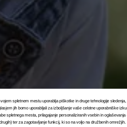
svojem spletnem mestu uporablja piškotke in druge tehnologije sledenja, 
glasjem jih bomo uporabljali za izboljšanje vaše celotne uporabniške izku
abe spletnega mesta, prilagajanje personaliziranih vsebin in oglaševanja
n drugih) ter za zagotavljanje funkcij, ki so na voljo na družbenih omrežjih.