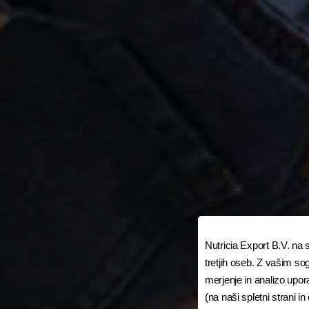
Nutricia Export B.V. na 
tretjih oseb. Z vašim so
merjenje in analizo upor
(na naši spletni strani i