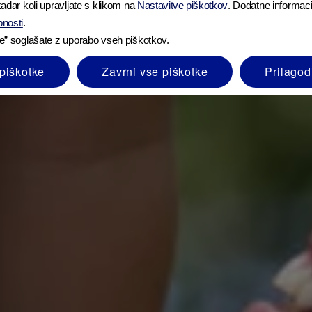
adar koli upravljate s klikom na
Nastavitve piškotkov
. Dodatne informaci
bnosti
.
e” soglašate z uporabo vseh piškotkov.
piškotke
Zavrni vse piškotke
Prilagod