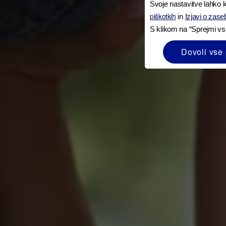
Svoje nastavitve lahko k
piškotkih
in
Izjavi o zase
S klikom na “Sprejmi vs
Dovoli vse 