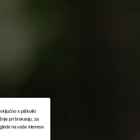
vključno s piškotki
šnje pri brskanju, za
 glede na vaše interese