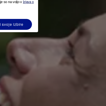
Izjava o
je so na voljo v
i svoje izbire