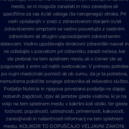
mesto, se ni mogoče zanašati in niso zanesljive ali
specifične za vas in/ali vašega (še nerojenega) otroka. Pri
vseh vprašanjih v zvezi z zdravstvenim stanjem in/ali
zdravstvenimi simptomi se vedno posvetujte z osebnim
zdravnikom ali drugim usposobljenim zdravstvenim
delavcem. Vedno upoštevajte strokovni zdravniški nasvet in
ne odlašajte s posvetom pri zdravniku zaradi nečesa, kar
ste prebrali na tem spletnem mestu ali o čemer ste se
pogovarjali z enim od naših svetovalcev. V primeru potrebe
po nujni medicinski pomoči ali ob sumu, da je ta potrebna,
nemudoma pokličite svojega zdravnika ali reševalno službo.
Podjetje Nutricia in njegova povezana podjetja ne dajejo
nobenih zagotovil, izjav ali jamstev glede vsebine, ki je na
voljo na tem spletnem mestu v kakršni koli obliki, ter glede
točnosti, popolnosti, ustreznosti, primernosti, kakovosti,
zanesljivosti in natančnosti informacij na tem spletnem
mestu. KOLIKOR TO DOPUŠČAJO VELJAVNI ZAKONI,