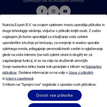
Spremljajte nas na družbenih omrežjih
PIŠITE NAM
Nutricia Export B.V. na svojem spletnem mestu uporablja piškotke in
O PODJETJU NUTRICIA
druge tehnologije sledenja, vključno s piškotki tretjih oseb. Z vašim
NAŠE STROKOVNO ZNANJE O NUTRICIONISTIKI
soglasjem jih bomo uporabljali za izboljšanje vaše celotne
ZAGOTOVLJENA KAKOVOST
uporabniške izkušnje pri brskanju, za merjenje in analizo uporabe
IZJAVA O DOSTOPNOSTI
spletnega mesta, prilagajanje personaliziranih vsebin in oglaševanja
IZJAVA O ZASEBNOSTI
glede na vaše interese (na naši spletni strani in drugih) ter za
VPRAŠANJA O ZASEBNOSTI
POGOJI UPORABE
zagotavljanje funkcij, ki so na voljo na družbenih omrežjih.
PRAVILNIK O PIŠKOTKIH
Svoje nastavitve lahko kadar koli upravljate s klikom na
Nastavitve
Izjava o piškotkih
piškotkov
. Dodatne informacije so na voljo v
NASTAVITVE PIŠKOTKOV
in
Izjavi o zasebnosti
.
S klikom na “Sprejmi vse” soglašate z uporabo vseh piškotkov.
Dovoli vse piškotke