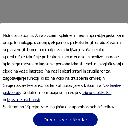
Imate vprašanja o hranjenju
Nutricia Export B.V. na svojem spletnem mestu uporablja piškotke in
in prehrani?
druge tehnologije sledenja, vključno s piškotki tretjih oseb. Z vašim
soglasjem jih bomo uporabljali za izboljšanje vaše celotne
Naše babice, nutricionisti in svetovalci za
uporabniške izkušnje pri brskanju, za merjenje in analizo uporabe
hranjenje so vedno na voljo, da se
spletnega mesta, prilagajanje personaliziranih vsebin in oglaševanja
pogovorimo o hranjenju vašega dojenčka.
glede na vaše interese (na naši spletni strani in drugih) ter za
Torej, če imate vprašanje, se obrnite.
zagotavljanje funkcij, ki so na voljo na družbenih omrežjih.
Svoje nastavitve lahko kadar koli upravljate s klikom na
Nastavitve
Izjava o piškotkih
piškotkov
. Dodatne informacije so na voljo v
in
Izjavi o zasebnosti
.
S klikom na “Sprejmi vse” soglašate z uporabo vseh piškotkov.
Dovoli vse piškotke