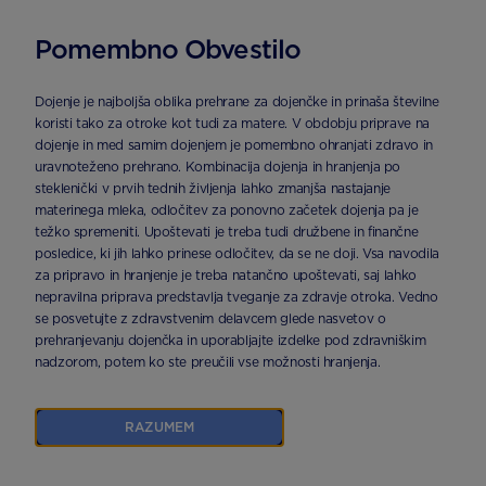
Pomembno Obvestilo
DOMAČA STRAN
KATEGORIJA
KOLIKE
Dojenje je najboljša oblika prehrane za dojenčke in prinaša številne
koristi tako za otroke kot tudi za matere. V obdobju priprave na
dojenje in med samim dojenjem je pomembno ohranjati zdravo in
Kolike
uravnoteženo prehrano. Kombinacija dojenja in hranjenja po
steklenički v prvih tednih življenja lahko zmanjša nastajanje
materinega mleka, odločitev za ponovno začetek dojenja pa je
težko spremeniti. Upoštevati je treba tudi družbene in finančne
Izdelkov
posledice, ki jih lahko prinese odločitev, da se ne doji. Vsa navodila
za pripravo in hranjenje je treba natančno upoštevati, saj lahko
nepravilna priprava predstavlja tveganje za zdravje otroka. Vedno
se posvetujte z zdravstvenim delavcem glede nasvetov o
prehranjevanju dojenčka in uporabljajte izdelke pod zdravniškim
nadzorom, potem ko ste preučili vse možnosti hranjenja.
RAZUMEM