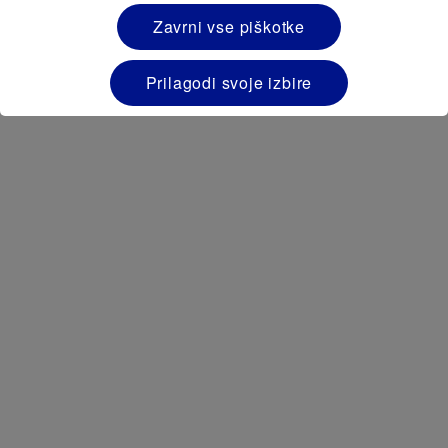
Zavrni vse piškotke
Spremljajte nas na družbenih omrežjih
Prilagodi svoje izbire
PIŠITE NAM
O PODJETJU NUTRICIA
NAŠE STROKOVNO ZNANJE O NUTRICIONISTIKI
ZAGOTOVLJENA KAKOVOST
IZJAVA O DOSTOPNOSTI
IZJAVA O ZASEBNOSTI
VPRAŠANJA O ZASEBNOSTI
POGOJI UPORABE
PRAVILNIK O PIŠKOTKIH
NASTAVITVE PIŠKOTKOV