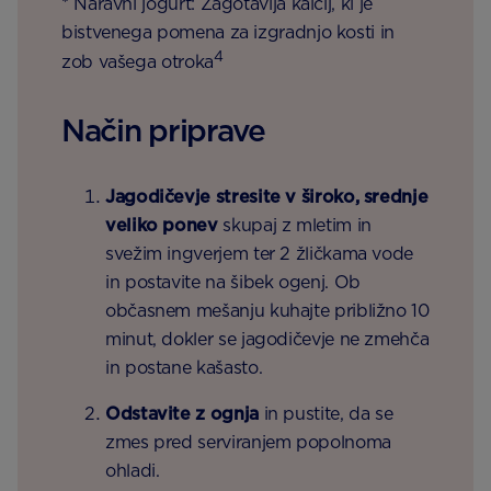
* Naravni jogurt: Zagotavlja kalcij, ki je
bistvenega pomena za izgradnjo kosti in
4
zob vašega otroka
Način priprave
Jagodičevje stresite v široko, srednje
veliko ponev
skupaj z mletim in
svežim ingverjem ter 2 žličkama vode
in postavite na šibek ogenj. Ob
občasnem mešanju kuhajte približno 10
minut, dokler se jagodičevje ne zmehča
in postane kašasto.
Odstavite z ognja
in pustite, da se
zmes pred serviranjem popolnoma
ohladi.