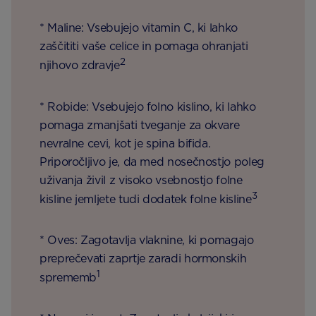
* Maline: Vsebujejo vitamin C, ki lahko
zaščititi vaše celice in pomaga ohranjati
2
njihovo zdravje
* Robide: Vsebujejo folno kislino, ki lahko
pomaga zmanjšati tveganje za okvare
nevralne cevi, kot je spina bifida.
Priporočljivo je, da med nosečnostjo poleg
uživanja živil z visoko vsebnostjo folne
3
kisline jemljete tudi dodatek folne kisline
* Oves: Zagotavlja vlaknine, ki pomagajo
preprečevati zaprtje zaradi hormonskih
1
sprememb