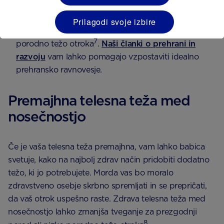
teže v nosečnosti (ne za hujšanje) in upoštevanje
običajne uravnotežene prehrane varno in
Prilagodi svoje izbire
učinkovito ter nima posledičnih učinkov na
7
porodno težo otroka
.
Naši članki o prehrani in
razvoju
vam lahko pomagajo vzpostaviti idealno
prehransko ravnovesje.
Premajhna telesna teža med
nosečnostjo
Če je vaša telesna teža premajhna, vam lahko babica
svetuje, kako na najbolj zdrav način pridobiti dodatno
težo, ki jo potrebujete. Morda vas bo moralo
zdravstveno osebje skrbno spremljati in se prepričati,
da vaš otrok uspešno raste. Zdrava telesna teža med
nosečnostjo lahko zmanjša tveganje za prezgodnji
8