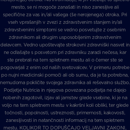
mesto, se ni mogoče zanašati in niso zanesljive ali
specifične za vas in/ali vašega (še nerojenega) otroka. Pri
vseh vprašanjih v zvezi z zdravstvenim stanjem in/ali
zdravstvenimi simptomi se vedno posvetujte z osebnim
zdravnikom ali drugim usposobljenim zdravstvenim
delavcem. Vedno upoštevajte strokovni zdravniški nasvet in
ne odlašajte s posvetom pri zdravniku zaradi nečesa, kar
ste prebrali na tem spletnem mestu ali o čemer ste se
pogovarjali z enim od naših svetovalcev. V primeru potrebe
po nujni medicinski pomoči ali ob sumu, da je ta potrebna,
nemudoma pokličite svojega zdravnika ali reševalno službo.
Podjetje Nutricia in njegova povezana podjetja ne dajejo
nobenih zagotovil, izjav ali jamstev glede vsebine, ki je na
voljo na tem spletnem mestu v kakršni koli obliki, ter glede
točnosti, popolnosti, ustreznosti, primernosti, kakovosti,
zanesljivosti in natančnosti informacij na tem spletnem
mestu. KOLIKOR TO DOPUŠČAJO VELJAVNI ZAKONI,