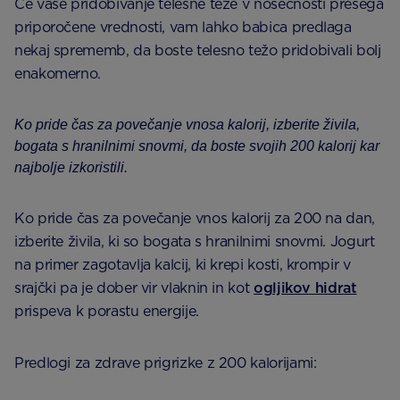
Če vaše pridobivanje telesne teže v nosečnosti presega
priporočene vrednosti, vam lahko babica predlaga
nekaj sprememb, da boste telesno težo pridobivali bolj
enakomerno.
Ko pride čas za povečanje vnosa kalorij, izberite živila,
bogata s hranilnimi snovmi, da boste svojih 200 kalorij kar
najbolje izkoristili.
Ko pride čas za povečanje vnos kalorij za 200 na dan,
izberite živila, ki so bogata s hranilnimi snovmi. Jogurt
na primer zagotavlja kalcij, ki krepi kosti, krompir v
srajčki pa je dober vir vlaknin in kot
ogljikov hidrat
prispeva k porastu energije.
Predlogi za zdrave prigrizke z 200 kalorijami: