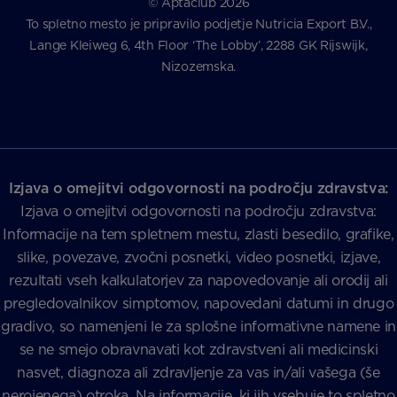
© Aptaclub 2026
To spletno mesto je pripravilo podjetje Nutricia Export B.V.,
Lange Kleiweg 6, 4th Floor ‘The Lobby’, 2288 GK Rijswijk,
Nizozemska.
Izjava o omejitvi odgovornosti na področju zdravstva:
Izjava o omejitvi odgovornosti na področju zdravstva:
Informacije na tem spletnem mestu, zlasti besedilo, grafike,
slike, povezave, zvočni posnetki, video posnetki, izjave,
rezultati vseh kalkulatorjev za napovedovanje ali orodij ali
pregledovalnikov simptomov, napovedani datumi in drugo
gradivo, so namenjeni le za splošne informativne namene in
se ne smejo obravnavati kot zdravstveni ali medicinski
nasvet, diagnoza ali zdravljenje za vas in/ali vašega (še
nerojenega) otroka. Na informacije, ki jih vsebuje to spletno