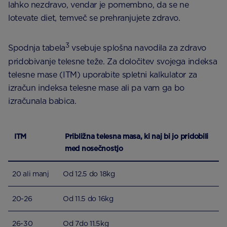
lahko nezdravo, vendar je pomembno, da se ne
lotevate diet, temveč se prehranjujete zdravo.
3
Spodnja tabela
vsebuje splošna navodila za zdravo
pridobivanje telesne teže. Za določitev svojega indeksa
telesne mase (ITM) uporabite spletni kalkulator za
izračun indeksa telesne mase ali pa vam ga bo
izračunala babica.
ITM
Približna telesna masa, ki naj bi jo pridobili
med nosečnostj
o
20 ali manj
Od 12.5 do 18kg
20-26
Od 11.5 do 16kg
26-30
Od 7do 11.5kg