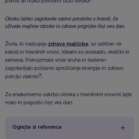
porod ali nizko porodno težo otroka
.
Otroku lahko zagotovite stalno preskrbo s hranili, če
uživate majhne obroke in zdrave prigrizke čez ves dan.
Živila, ki vsebujejo
zdrave maščobe
, so odličen vir
kalorij in hranilnih snovi. Idealni so avokado, oreščki in
semena. Polnozrnate vrste kruha in testenin
zagotavljajo počasno sproščanje energije in zdravo
9
porcijo vlaknin
.
Za enakomerno oskrbo otroka s hranilnimi snovmi jejte
malo in pogosto čez ves dan.
Oglejte si reference