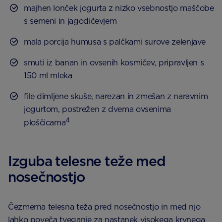
majhen lonček jogurta z nizko vsebnostjo maščobe
s semeni in jagodičevjem
mala porcija humusa s palčkami surove zelenjave
smuti iz banan in ovsenih kosmičev, pripravljen s
150 ml mleka
file dimljene skuše, narezan in zmešan z naravnim
jogurtom, postrežen z dvema ovsenima
4
ploščicama
Izguba telesne teže med
nosečnostjo
Čezmerna telesna teža pred nosečnostjo in med njo
lahko poveča tveganje za nastanek visokega krvnega