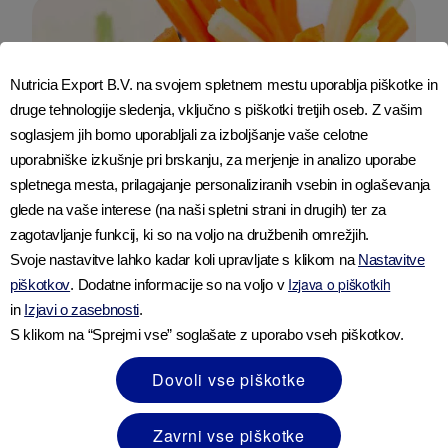
Nutricia Export B.V. na svojem spletnem mestu uporablja piškotke in
druge tehnologije sledenja, vključno s piškotki tretjih oseb. Z vašim
soglasjem jih bomo uporabljali za izboljšanje vaše celotne
uporabniške izkušnje pri brskanju, za merjenje in analizo uporabe
spletnega mesta, prilagajanje personaliziranih vsebin in oglaševanja
glede na vaše interese (na naši spletni strani in drugih) ter za
zagotavljanje funkcij, ki so na voljo na družbenih omrežjih.
Svoje nastavitve lahko kadar koli upravljate s klikom na
Nastavitve
Izjava o piškotkih
piškotkov
. Dodatne informacije so na voljo v
Mala porcija humusa s palčkami surove zelenjave bo prispevala
in
Izjavi o zasebnosti
.
dodatnih 200 kalorij.
S klikom na “Sprejmi vse” soglašate z uporabo vseh piškotkov.
Zato se raje osredotočite na zdravo prehranjevanje,
Dovoli vse piškotke
ki naj zajema uravnotežene količine živil iz različnih
skupin. Obsežna študija je pokazala, da je
prilagajanje prehrane za ohranjanje zdrave telesne
Zavrni vse piškotke