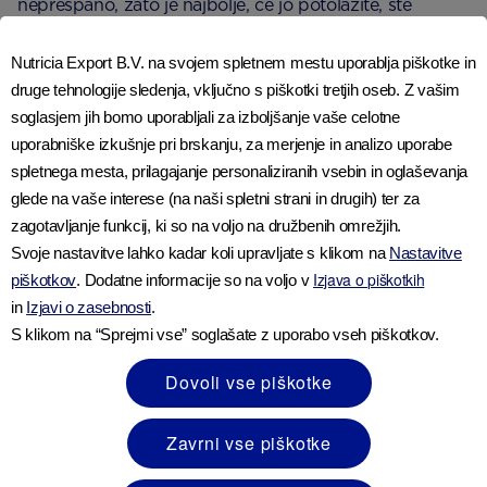
neprespano, zato je najbolje, če jo potolažite, ste
ljubeznivi in potrpežljivi.
Nutricia Export B.V. na svojem spletnem mestu uporablja piškotke in
druge tehnologije sledenja, vključno s piškotki tretjih oseb. Z vašim
Sorodni članki
soglasjem jih bomo uporabljali za izboljšanje vaše celotne
uporabniške izkušnje pri brskanju, za merjenje in analizo uporabe
spletnega mesta, prilagajanje personaliziranih vsebin in oglaševanja
glede na vaše interese (na naši spletni strani in drugih) ter za
zagotavljanje funkcij, ki so na voljo na družbenih omrežjih.
Svoje nastavitve lahko kadar koli upravljate s klikom na
Nastavitve
Izjava o piškotkih
piškotkov
. Dodatne informacije so na voljo v
in
Izjavi o zasebnosti
.
S klikom na “Sprejmi vse” soglašate z uporabo vseh piškotkov.
Dovoli vse piškotke
Zavrni vse piškotke
Kajenje in uživanje alkohola v nosečnosti