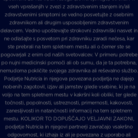
vseh vprašanjih v zvezi z zdravstvenim stanjem in/ali
zdravstvenimi simptomi se vedno posvetujte z osebnim
zdravnikom ali drugim usposobljenim zdravstvenim
delavcem. Vedno upoštevajte strokovni zdravniški nasvet in
ne odlašajte s posvetom pri zdravniku zaradi nečesa, kar
ste prebrali na tem spletnem mestu ali o čemer ste se
pogovarjali z enim od naših svetovalcev. V primeru potrebe
po nujni medicinski pomoči ali ob sumu, da je ta potrebna,
nemudoma pokličite svojega zdravnika ali reševalno službo.
Podjetje Nutricia in njegova povezana podjetja ne dajejo
nobenih zagotovil, izjav ali jamstev glede vsebine, ki je na
voljo na tem spletnem mestu v kakršni koli obliki, ter glede
točnosti, popolnosti, ustreznosti, primernosti, kakovosti,
zanesljivosti in natančnosti informacij na tem spletnem
mestu. KOLIKOR TO DOPUŠČAJO VELJAVNI ZAKONI,
podjetje Nutricia in njegovi partnerji zavračajo vsakršno
odgovornost, ki izhaja iz ali je povezana z uporabo ali