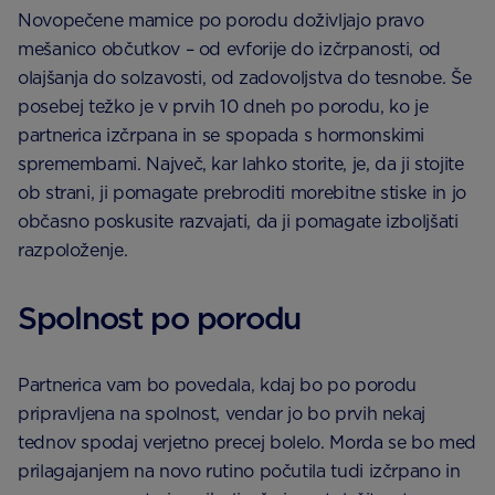
Novopečene mamice po porodu doživljajo pravo
mešanico občutkov – od evforije do izčrpanosti, od
olajšanja do solzavosti, od zadovoljstva do tesnobe. Še
posebej težko je v prvih 10 dneh po porodu, ko je
partnerica izčrpana in se spopada s hormonskimi
spremembami. Največ, kar lahko storite, je, da ji stojite
ob strani, ji pomagate prebroditi morebitne stiske in jo
občasno poskusite razvajati, da ji pomagate izboljšati
razpoloženje.
Spolnost po porodu
Partnerica vam bo povedala, kdaj bo po porodu
pripravljena na spolnost, vendar jo bo prvih nekaj
tednov spodaj verjetno precej bolelo. Morda se bo med
prilagajanjem na novo rutino počutila tudi izčrpano in