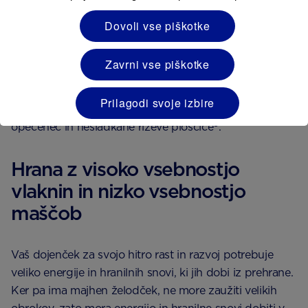
a tudi te je bolje razredčiti z vodo.
Dovoli vse piškotke
Bolje je uživati vodo in mleko, vendar se izogibajte
Zavrni vse piškotke
kravjemu mleku kot pijači, dokler dojenček ne dopolni
12 mesecev. Če dojenčku ponudite prigrizek, namesto
Prilagodi svoje izbire
sladkih izberite zdrave alternative, kot so sveže sadje,
5
opečenec in nesladkane riževe ploščice
.
Hrana z visoko vsebnostjo
vlaknin in nizko vsebnostjo
maščob
Vaš dojenček za svojo hitro rast in razvoj potrebuje
veliko energije in hranilnih snovi, ki jih dobi iz prehrane.
Ker pa ima majhen želodček, ne more zaužiti velikih