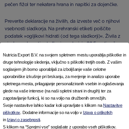
pečen fižol ter nekatera hrana in napitki za dojenčke.
Preverite deklaracije na živilih, da izveste več o njihovi
vsebnosti sladkorja. Na prehranski etiketi poiščite
podatek »ogljikovi hidrati (od tega sladkorji)«. Živila z
visoko vsebnostjo sladkorja vsebujejo 22,5 g ali več
skupnih sladkorjev na 100 g, živila z nizko vsebnostjo
Nutricia Export B.V. na svojem spletnem mestu uporablja piškotke in
sladkorja pa 5 g ali manj skupnih sladkorjev na 100 g.
druge tehnologije sledenja, vključno s piškotki tretjih oseb. Z vašim
Da so naravni sladkorji bolj zdravi za vašega otroka v
soglasjem jih bomo uporabljali za izboljšanje vaše celotne
primerjavi z bolj predelanimi vrstami sladkorja, je mit.
uporabniške izkušnje pri brskanju, za merjenje in analizo uporabe
Vse oblike sladkorja vsebujejo enako količino energije
spletnega mesta, prilagajanje personaliziranih vsebin in oglaševanja
glede na svojo maso in vse lahko poškodujejo
glede na vaše interese (na naši spletni strani in drugih) ter za
razvijajoče se zobe.
zagotavljanje funkcij, ki so na voljo na družbenih omrežjih.
Svoje nastavitve lahko kadar koli upravljate s klikom na
Nastavitve
Izjava o piškotkih
Ko gre za pijače, so sladkani sadni sokovi, smutiji,
piškotkov
. Dodatne informacije so na voljo v
in
Izjavi o zasebnosti
.
mlečni napitki in voda z okusom običajno polni
S klikom na “Sprejmi vse” soglašate z uporabo vseh piškotkov.
sladkorja. Bolj zdrava izbira so nesladkani sadni sokovi,