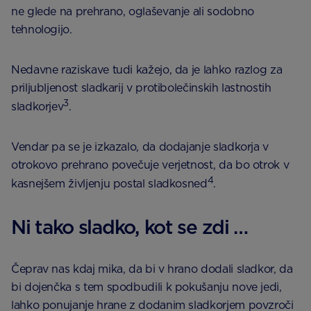
ne glede na prehrano, oglaševanje ali sodobno
tehnologijo.
Nedavne raziskave tudi kažejo, da je lahko razlog za
priljubljenost sladkarij v protibolečinskih lastnostih
3
sladkorjev
.
Vendar pa se je izkazalo, da dodajanje sladkorja v
otrokovo prehrano povečuje verjetnost, da bo otrok v
4
kasnejšem življenju postal sladkosned
.
Ni tako sladko, kot se zdi …
Čeprav nas kdaj mika, da bi v hrano dodali sladkor, da
bi dojenčka s tem spodbudili k pokušanju nove jedi,
lahko ponujanje hrane z dodanim sladkorjem povzroči