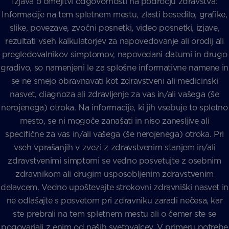
Izjava o omejitvi odgovornosti na področju zdravstva:
Informacije na tem spletnem mestu, zlasti besedilo, grafike,
slike, povezave, zvočni posnetki, video posnetki, izjave,
rezultati vseh kalkulatorjev za napovedovanje ali orodij ali
pregledovalnikov simptomov, napovedani datumi in drugo
gradivo, so namenjeni le za splošne informativne namene in
se ne smejo obravnavati kot zdravstveni ali medicinski
nasvet, diagnoza ali zdravljenje za vas in/ali vašega (še
nerojenega) otroka. Na informacije, ki jih vsebuje to spletno
mesto, se ni mogoče zanašati in niso zanesljive ali
specifične za vas in/ali vašega (še nerojenega) otroka. Pri
vseh vprašanjih v zvezi z zdravstvenim stanjem in/ali
zdravstvenimi simptomi se vedno posvetujte z osebnim
zdravnikom ali drugim usposobljenim zdravstvenim
delavcem. Vedno upoštevajte strokovni zdravniški nasvet in
ne odlašajte s posvetom pri zdravniku zaradi nečesa, kar
ste prebrali na tem spletnem mestu ali o čemer ste se
pogovarjali z enim od naših svetovalcev. V primeru potrebe