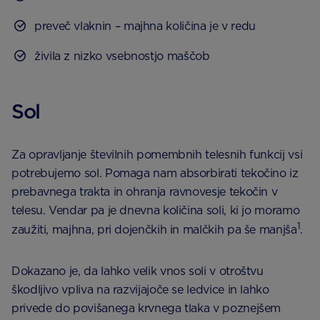
preveč vlaknin – majhna količina je v redu
živila z nizko vsebnostjo maščob
Sol
Za opravljanje številnih pomembnih telesnih funkcij vsi
potrebujemo sol. Pomaga nam absorbirati tekočino iz
prebavnega trakta in ohranja ravnovesje tekočin v
telesu. Vendar pa je dnevna količina soli, ki jo moramo
1
zaužiti, majhna, pri dojenčkih in malčkih pa še manjša
.
Dokazano je, da lahko velik vnos soli v otroštvu
škodljivo vpliva na razvijajoče se ledvice in lahko
privede do povišanega krvnega tlaka v poznejšem