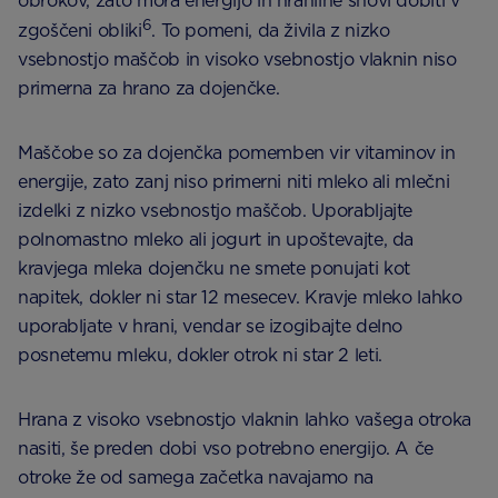
obrokov, zato mora energijo in hranilne snovi dobiti v
6
zgoščeni obliki
. To pomeni, da živila z nizko
vsebnostjo maščob in visoko vsebnostjo vlaknin niso
primerna za hrano za dojenčke.
Maščobe so za dojenčka pomemben vir vitaminov in
energije, zato zanj niso primerni niti mleko ali mlečni
izdelki z nizko vsebnostjo maščob. Uporabljajte
polnomastno mleko ali jogurt in upoštevajte, da
kravjega mleka dojenčku ne smete ponujati kot
napitek, dokler ni star 12 mesecev. Kravje mleko lahko
uporabljate v hrani, vendar se izogibajte delno
posnetemu mleku, dokler otrok ni star 2 leti.
Hrana z visoko vsebnostjo vlaknin lahko vašega otroka
nasiti, še preden dobi vso potrebno energijo. A če
otroke že od samega začetka navajamo na