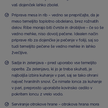
vaš dojenček lahko zbolel.
Priprava mesa in rib – vedno se prepričajte, da je
meso temeljito toplotno obdelano, brez rožnatih
delov. Ribe morajo biti čvrste in drobljive – če so še
vedno mehke, niso dovolj pečene. Idealen način
priprave rib za dojenčke je pečenje v foliji, saj so
tudi temeljito pečene še vedno mehke in lahko
žvečljive.
Sadje in zelenjava – pred uporabo vse temeljito
operite. Za zelenjavo, ki jo je treba skuhati, je
najboljša izbira kuhanje v pari, saj se tako ohrani
največ hranilnih snovi. Če nimate lonca za kuhanje
v pari, preprosto uporabite kovinsko cedilo v
pokritem loncu z vrelo vodo.
Serviranje otrokove hrane – otrokova hrana mora