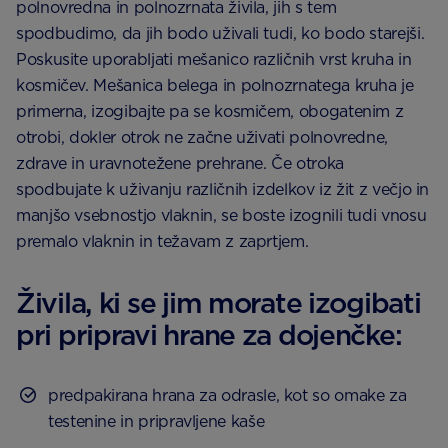
polnovredna in polnozrnata živila, jih s tem
spodbudimo, da jih bodo uživali tudi, ko bodo starejši.
Poskusite uporabljati mešanico različnih vrst kruha in
kosmičev. Mešanica belega in polnozrnatega kruha je
primerna, izogibajte pa se kosmičem, obogatenim z
otrobi, dokler otrok ne začne uživati polnovredne,
zdrave in uravnotežene prehrane. Če otroka
spodbujate k uživanju različnih izdelkov iz žit z večjo in
manjšo vsebnostjo vlaknin, se boste izognili tudi vnosu
premalo vlaknin in težavam z zaprtjem.
Živila, ki se jim morate izogibati
pri pripravi hrane za dojenčke:
predpakirana hrana za odrasle, kot so omake za
testenine in pripravljene kaše