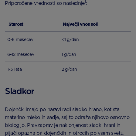
1
Priporočene vrednosti so naslednje
:
Starost
Največji vnos soli
0-6 mesecev
<1 g/dan
6-12 mesecev
1 g/dan
1-3 leta
2 g/dan
Sladkor
Dojenčki imajo po naravi radi sladko hrano, kot sta
materino mleko in sadje, saj to odraža njihovo osnovno
biologijo. Pravzaprav je naklonjenost sladki hrani in
pijači opazna pri dojenčkih in otrocih po vsem svetu,