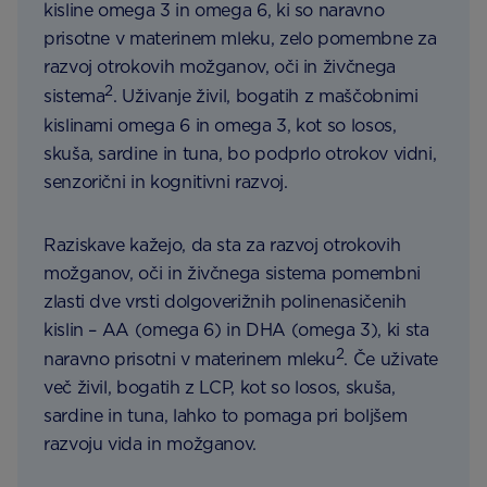
kisline omega 3 in omega 6, ki so naravno
prisotne v materinem mleku, zelo pomembne za
razvoj otrokovih možganov, oči in živčnega
2
sistema
. Uživanje živil, bogatih z maščobnimi
kislinami omega 6 in omega 3, kot so losos,
skuša, sardine in tuna, bo podprlo otrokov vidni,
senzorični in kognitivni razvoj.
Raziskave kažejo, da sta za razvoj otrokovih
možganov, oči in živčnega sistema pomembni
zlasti dve vrsti dolgoverižnih polinenasičenih
kislin – AA (omega 6) in DHA (omega 3), ki sta
2
naravno prisotni v materinem mleku
. Če uživate
več živil, bogatih z LCP, kot so losos, skuša,
sardine in tuna, lahko to pomaga pri boljšem
razvoju vida in možganov.