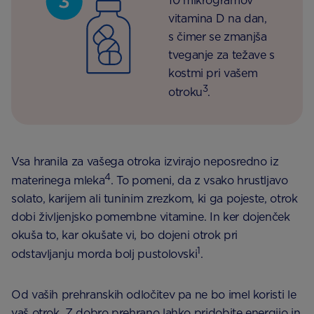
10 mikrogramov
vitamina D na dan,
s čimer se zmanjša
tveganje za težave s
kostmi pri vašem
3
otroku
.
Vsa hranila za vašega otroka izvirajo neposredno iz
4
materinega mleka
. To pomeni, da z vsako hrustljavo
solato, karijem ali tuninim zrezkom, ki ga pojeste, otrok
dobi življenjsko pomembne vitamine. In ker dojenček
okuša to, kar okušate vi, bo dojeni otrok pri
1
odstavljanju morda bolj pustolovski
.
Od vaših prehranskih odločitev pa ne bo imel koristi le
vaš otrok. Z dobro prehrano lahko pridobite energijo in