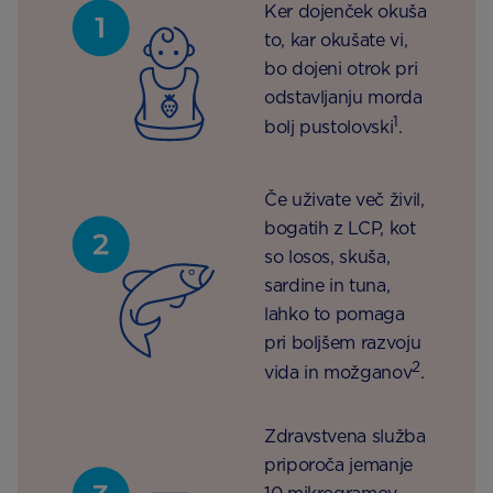
Ker dojenček okuša
to, kar okušate vi,
bo dojeni otrok pri
odstavljanju morda
1
bolj pustolovski
.
Če uživate več živil,
bogatih z LCP, kot
so losos, skuša,
sardine in tuna,
lahko to pomaga
pri boljšem razvoju
2
vida in možganov
.
Zdravstvena služba
priporoča jemanje