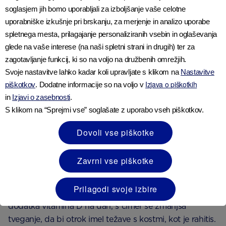
soglasjem jih bomo uporabljali za izboljšanje vaše celotne
uporabniške izkušnje pri brskanju, za merjenje in analizo uporabe
spletnega mesta, prilagajanje personaliziranih vsebin in oglaševanja
glede na vaše interese (na naši spletni strani in drugih) ter za
Izogibajte se prevelikim količinam močnega čaja in
zagotavljanje funkcij, ki so na voljo na družbenih omrežjih.
kave, saj se lahko
kofein
prenese na otroka.
Svoje nastavitve lahko kadar koli upravljate s klikom na
Nastavitve
Izjava o piškotkih
Izogibajte se tudi alkoholu, saj lahko prehaja v
piškotkov
. Dodatne informacije so na voljo v
in
Izjavi o zasebnosti
.
mleko.
S klikom na “Sprejmi vse” soglašate z uporabo vseh piškotkov.
Vitamini in dojenje
Dovoli vse piškotke
Vitamin D, znan kot sončni vitamin, je bistvenega
Zavrni vse piškotke
pomena za normalen razvoj kosti. Ker so nekatera
območja premalo obsijana s sončno svetlobo,
Prilagodi svoje izbire
zdravstvena služba svetuje jemanje 10 mikrogramov
dodatka vitamina D na dan, s čimer se zmanjša
tveganje, da bi otrok imel težave s kostmi, kot je rahitis.