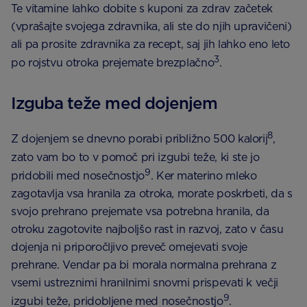
Te vitamine lahko dobite s kuponi za zdrav začetek
(vprašajte svojega zdravnika, ali ste do njih upravičeni)
ali pa prosite zdravnika za recept, saj jih lahko eno leto
3
po rojstvu otroka prejemate brezplačno
.
Izguba teže med dojenjem
8
Z dojenjem se dnevno porabi približno 500 kalorij
,
zato vam bo to v pomoč pri izgubi teže, ki ste jo
9
pridobili med nosečnostjo
. Ker materino mleko
zagotavlja vsa hranila za otroka, morate poskrbeti, da s
svojo prehrano prejemate vsa potrebna hranila, da
otroku zagotovite najboljšo rast in razvoj, zato v času
dojenja ni priporočljivo preveč omejevati svoje
prehrane. Vendar pa bi morala normalna prehrana z
vsemi ustreznimi hranilnimi snovmi prispevati k večji
9
izgubi teže, pridobljene med nosečnostjo
.