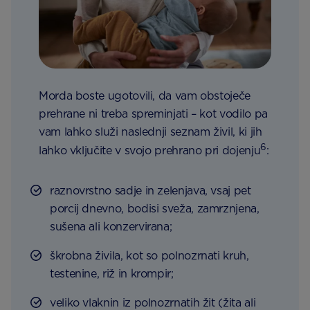
Morda boste ugotovili, da vam obstoječe
prehrane ni treba spreminjati – kot vodilo pa
vam lahko služi naslednji seznam živil, ki jih
6
lahko vključite v svojo prehrano pri dojenju
:
raznovrstno sadje in zelenjava, vsaj pet
porcij dnevno, bodisi sveža, zamrznjena,
sušena ali konzervirana;
škrobna živila, kot so polnozrnati kruh,
testenine, riž in krompir;
veliko vlaknin iz polnozrnatih žit (žita ali