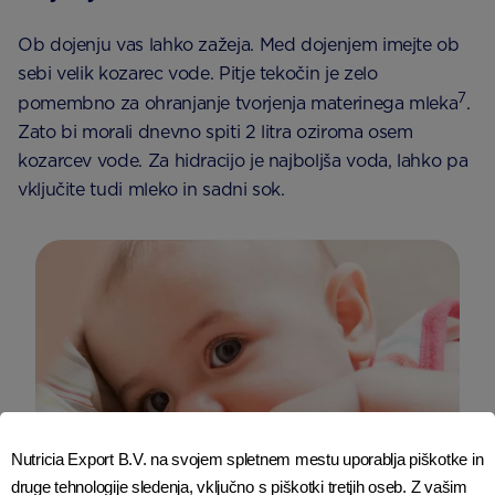
Ob dojenju vas lahko zažeja. Med dojenjem imejte ob
sebi velik kozarec vode. Pitje tekočin je zelo
7
pomembno za ohranjanje tvorjenja materinega mleka
.
Zato bi morali dnevno spiti 2 litra oziroma osem
kozarcev vode. Za hidracijo je najboljša voda, lahko pa
vključite tudi mleko in sadni sok.
Nutricia Export B.V. na svojem spletnem mestu uporablja piškotke in
druge tehnologije sledenja, vključno s piškotki tretjih oseb. Z vašim