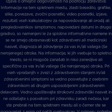
Izjava o omejitvi odgovornosti na področju zdravstva:
Informacije na tem spletnem mestu, zlasti besedilo, grafike,
slike, povezave, zvočni posnetki, video posnetki, izjave,
rezultati vseh kalkulatorjev za napovedovanje ali orodij ali
pregledovalnikov simptomov, napovedani datumi in drugo
gradivo, so namenjeni le za splošne informativne namene in
se ne smejo obravnavati kot zdravstveni ali medicinski
nasvet, diagnoza ali zdravljenje za vas in/ali vašega (še
nerojenega) otroka. Na informacije, ki jih vsebuje to spletno
mesto, se ni mogoče zanašati in niso zanesljive ali
specifične za vas in/ali vašega (še nerojenega) otroka. Pri
vseh vprašanjih v zvezi z zdravstvenim stanjem in/ali
zdravstvenimi simptomi se vedno posvetujte z osebnim
zdravnikom ali drugim usposobljenim zdravstvenim
delavcem. Vedno upoštevajte strokovni zdravniški nasvet in
ne odlašajte s posvetom pri zdravniku zaradi nečesa, kar
ste prebrali na tem spletnem mestu ali o čemer ste se
pogovarjali z enim od naših svetovalcev. V primeru potrebe