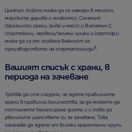
Цинкът (който може да се намери в месото,
морските дарове и млякото), Селенът
(бразилски орехи, риба и месо) и Витамин C
(портокали, червени/зелени чушки и картофи)
може да са от особена важност за
8
производството на сперматозоиди
.
Вашият списък с храни, в
периода на зачеване
Трябва да сте сигурни, че ядете правилните
храни в правилни количества, за да можете да
постигнете белансирана диета и с това да
увеличите шансовете си за зачеване. Това
означава да ядете от всички хранителни групи