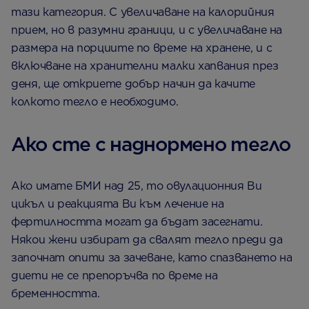
тази категория. С увеличаване на калорийния
прием, но в разумни граници, и с увеличаване на
размера на порциите по време на хранене, и с
включване на хранителни малки хапвания през
деня, ще откриете добър начин да качите
колкото тегло е необходимо.
Ако сте с наднормено тегло
Ако имате БМИ над 25, то овулационния Ви
цикъл и реакцията Ви към лечение на
фертилността могат да бъдат засегнати.
Някои жени избират да свалят тегло преди да
започнат опити за зачеване, като спазването на
диети не се препоръчва по време на
бременността.