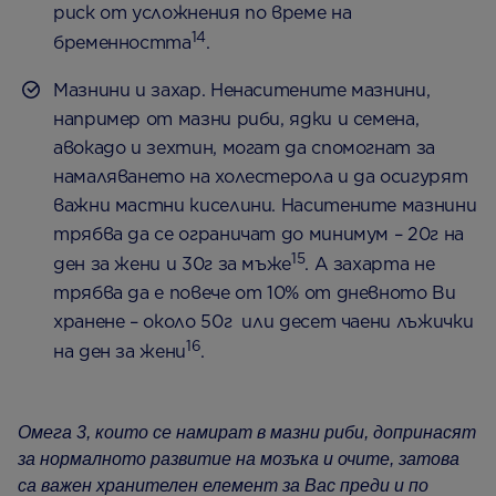
риск от усложнения по време на
14
бременността
.
Мазнини и захар. Ненаситените мазнини,
например от мазни риби, ядки и семена,
авокадо и зехтин, могат да спомогнат за
намаляването на холестерола и да осигурят
важни мастни киселини. Наситените мазнини
трябва да се ограничат до минимум – 20г на
15
ден за жени и 30г за мъже
. А захарта не
трябва да е повече от 10% от дневното Ви
хранене – около 50г или десет чаени лъжички
16
на ден за жени
.
Омега 3, които се намират в мазни риби, допринасят
за нормалното развитие на мозъка и очите, затова
са важен хранителен елемент за Вас преди и по