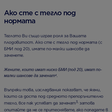
Ако сте с тегло под
нормата
Теглото Ви също играе роля за Вашата
плодовитост. Ако сте с тегло под нормата (с
БМИ под 20), имате по-малки шансове да
заченете.
Жените, които имат ниско БМИ (под 20), имат по-
малки шансове да заченат⁴.
Въпреки това, изследвания показват, че жени,
които са доста под средното препоръчително
3,
тегло, все пак успяват да заченат
затова
опитайте да не се притеснявате, ако попадате в