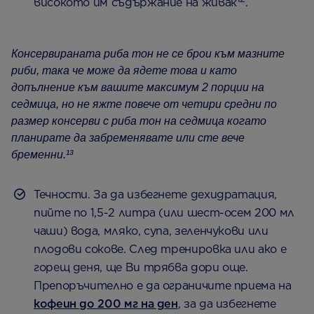
високото им съдържание на живак
.
Консервираната риба тон не се брои към мазните
риби, така че може да ядете това и като
допълнение към вашите максимум 2 порции на
седмица, но не яжте повече от четири средни по
размер консерви с риба тон на седмица когато
планирате да забременявате или сте вече
бременни.¹³
Течности. За да избегнете дехидратация,
пийте по 1,5-2 литра (или шест-осем 200 мл
чаши) вода, мляко, супа, зеленчукови или
плодови сокове. След тренировка или ако е
горещ деня, ще Ви трябва дори още.
Препоръчително е да ограничите приема на
кофеин до 200 мг на ден
, за да избегнете