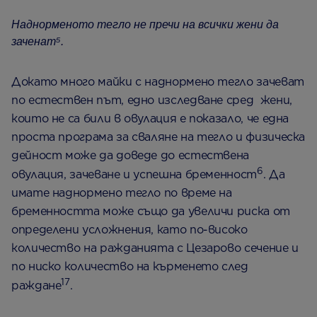
Наднорменото тегло не пречи на всички жени да
заченат⁵.
Докато много майки с наднормено тегло зачеват
по естествен път, едно изследване сред жени,
които не са били в овулация е показало, че една
проста програма за сваляне на тегло и физическа
дейност може да доведе до естествена
6
овулация, зачеване и успешна бременност
. Да
имате наднормено тегло по време на
бременността може също да увеличи риска от
определени усложнения, като по-високо
количество на ражданията с Цезарово сечение и
по ниско количество на кърменето след
17
раждане
.