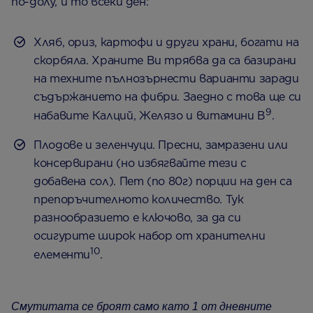
по-долу, и то всеки ден:
Хляб, ориз, картофи и други храни, богати на
скорбяла. Храните Ви трябва да са базирани
на техните пълнозърнести варианти заради
съдържанието на фибри. Заедно с това ще си
9
набавите Калций, Желязо и витамини B
.
Плодове и зеленчуци. Пресни, замразени или
консервирани (но избягвайте тези с
добавена сол). Пет (по 80г) порции на ден са
препоръчителното количество. Тук
разнообразието е ключово, за да си
осигурите широк набор от хранителни
10
елементи
.
Смутитата се броят само като 1 от дневните