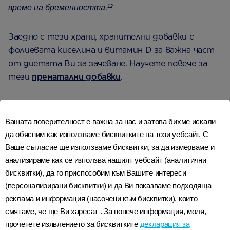
време на бременността.¹²
Заедно с тези храни, хранителни добавки с
фолиевата киселина и витамин D за важна част
от диетата Ви за зачеване. Научете повече за
тези
пренатални добавки
.
Следващи стъпки
Вашата поверителност е важна за нас и затова бихме искали
да обясним как използваме бисквитките на този уебсайт. С
Как да подобрите диетата
Ваше съгласие ще използваме бисквитки, за да измерваме и
за зачеване:
анализираме как се използва нашият уебсайт (аналитични
бисквитки), да го приспособим към Вашите интереси
(персонализирани бисквитки) и да Ви показваме подходяща
Вземайте добавки с фолиева киселина
реклама и информация (насочени към бисквитки), които
(400мкг) ежедневно в период от поне
смятаме, че ще Ви харесат . За повече информация, моля,
три месеца преди да заченете и в
прочетете изявлението за бисквитките
декларация за
периода на първия триместър от