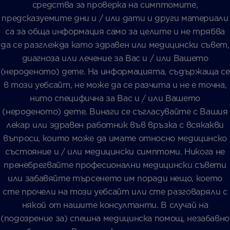
средства за проверка на симптомите,
предсказуемите дни и / или дати и други материали
са за обща информация само за целите и не трябва
да се разглежда като здравен или медицински съвет,
диагноза или лечение за Вас и / или Вашето
(нероденото) дете. На информацията, съдържаща се
в този уебсайт, не може да се разчита и не е точна,
нито специфична за Вас и / или Вашето
(нероденото) дете. Винаги се съгласувайте с Вашия
лекар или здравен работник във връзка с всякакви
въпроси, които може да имате относно медицинско
състояние и / или медицински симптоми. Никога не
пренебрегвайте професионални медицински съвети
или забавяйте търсенето им поради нещо, което
сте прочели на този уебсайт или сте разговаряли с
някой от нашите консултанти. В случай на
(подозрение за) спешна медицинска помощ, незабавно