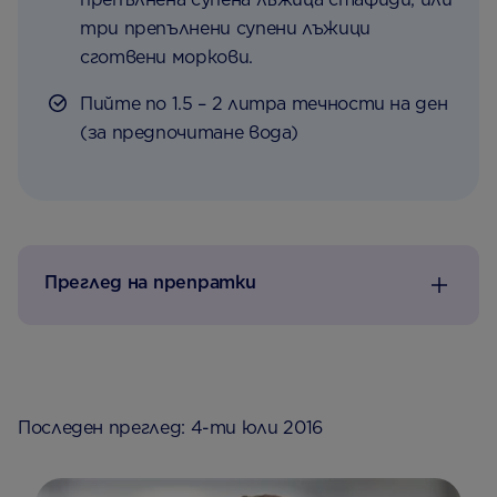
три препълнени супени лъжици
сготвени моркови.
Пийте по 1.5 – 2 литра течности на ден
(за предпочитане вода)
Преглед на препратки
Последен преглед: 4-ти юли 2016