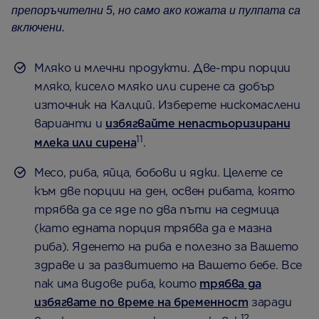
препоръчителни 5, но само ако кожата и пулпата са
включени.
Мляко и млечни продукти. Две-три порции
мляко, кисело мляко или сирене са добър
източник на Калций. Изберете нискомаслени
варианти и
избягвайте непастьоризирани
11
млека или сирена
.
Месо, риба, яйца, бобови и ядки. Целете се
към две порции на ден, освен рибата, която
трябва да се яде по два пъти на седмица
(като едната порция трябва да е мазна
риба). Яденето на риба е полезно за Вашето
здраве и за развитието на Вашето бебе. Все
пак има видове риба, които
трябва да
избягвате по време на бременност
заради
12