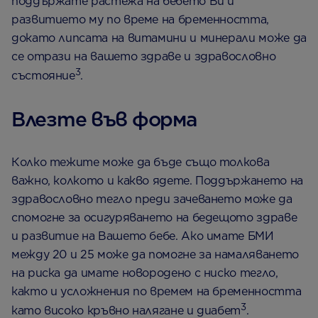
поддържате растежа на бебето Ви и
развитието му по време на бременността,
докато липсата на витамини и минерали може да
се отрази на вашето здраве и здравословно
3
състояние
.
Влезте във форма
Колко тежите може да бъде също толкова
важно, колкото и какво ядете. Поддържането на
здравословно тегло преди зачеването може да
спомогне за осигуряването на бедещото здраве
и развитие на Вашето бебе. Ако имате БМИ
между 20 и 25 може да помогне за намаляването
на риска да имате новородено с ниско тегло,
както и усложнения по времем на бременността
3
като високо кръвно налягане и диабет
.