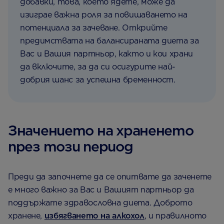
добавки, това, което ядете, може да
изиграе важна роля за повишаването на
потенциала за зачеване. Открийте
предимствата на балансираната диета за
Вас и Вашия партньор, както и кои храни
да включите, за да си осигурите най-
добрия шанс за успешна бременност.
Значението на храненето
през този период
Преди да започнете да се опитвате да заченете
е много важно за Вас и Вашият партньор да
поддържате здравословна диета. Доброто
хранене,
избягването на алкохол
, и правилното