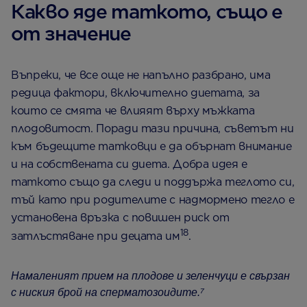
Какво яде таткото, също е
от значение
Въпреки, че все още не напълно разбрано, има
редица фактори, включително диетата, за
които се смята че влияят върху мъжката
плодовитост. Поради тази причина, съветът ни
към бъдещите татковци е да обърнат внимание
и на собствената си диета. Добра идея е
таткото също да следи и поддържа теглото си,
тъй като при родителите с надмормено тегло е
установена връзка с повишен риск от
18
затлъстяване при децата им
.
Намаленият прием на плодове и зеленчуци е свързан
с ниския брой на сперматозоидите.⁷