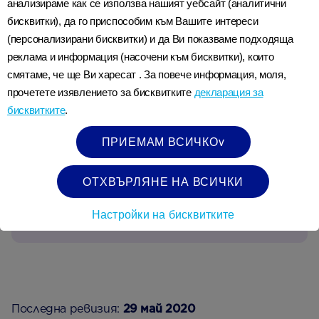
анализираме как се използва нашият уебсайт (аналитични
ги съхраните в хладилник в рамките на един час
бисквитки), да го приспособим към Вашите интереси
от готвенето и да ги изядете до 24 часа. Трябва
(персонализирани бисквитки) и да Ви показваме подходяща
да изхвърлите ориза или зърната, оставени за
реклама и информация (насочени към бисквитки), които
една нощ на стайна температура и никога да не
смятаме, че ще Ви харесат . За повече информация, моля,
1
ги претопляте повече от веднъж
.
прочетете изявлението за бисквитките
декларация за
бисквитките
.
Винаги гледайте годността на предварително
ПРИЕМАМ ВСИЧКОv
приготвените храни направени с ориз и зърнени
продукти.
ОТХВЪРЛЯНЕ НА ВСИЧКИ
Настройки на бисквитките
Препратки
Последна ревизия:
29 май 2020