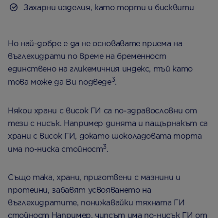
Захарни изделия, като торти и бисквити
Но най-добре е да не основавате приема на
въглехидрати по време на бременност
единствено на гликемичния индекс, тъй като
3
това може да Ви подведе
.
Някои храни с висок ГИ са по-здравословни от
тези с нисък. Например динята и пащърнакът са
храни с висок ГИ, докато шоколадовата торта
3
има по-ниска стойност
.
Също така, храни, приготвени с мазнини и
протеини, забавят усвояването на
въглехидратите, понижавайки тяхната ГИ
стойност Например, чипсът има по-нисък ГИ от