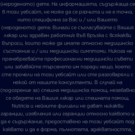
(нероденото) дете. На информацията, съдържаща се
в този уебсайт, не може да се разчита и не е точна,
нито специфична за Вас и / или Вашето
(нероденото) дете. Винаги се съгласувайте с Вашия
лекар или здравен работник във връзка с всякакви
въпроси, които може да имате относно медицинско
състояние и / или медицински симптоми. Никога не
пренебрегвайте професионални медицински съвети
или забавяйте търсенето им поради нещо, което
сте прочели на този уебсайт или сте разговаряли с
някой от нашите консултанти. В случай на
(подозрение за) спешна медицинска помощ, незабавно
се обадете на Вашия лекар или спешната помощ.
Nutricia и нейните филиали не дават никакви
гаранции, изявления или гаранции относно каквото и
да е съдържание, предоставено на този уебсайт под
каквато и да е форма, пълнотата, адекватността,