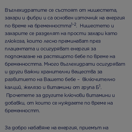
Въглехидратите се състоят от нишестета,
захари и фибри и са основен източник на енергия
1-2
по време на бременността
. Нишестето и
захарите се разделят на прости захари като
глюкоза, които лесно преминават през
плацентата и осигуряват енергия за
подпомагане на растящото бебе по време на
бременността. Много въглехидрати осигуряват
и други важни хранителни вещества за
развитието на Вашето бебе – включително
1
калций, желязо и витамини от група Б
.
Прочетете за другите ключови витамини и
добавки, от които се нуждаете по време на
бременностт.
За добро набавяне на енергия, приемът на