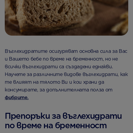
Въглехидратите осигуряват основна сила за Вас
и Вашето бебе по време на бременност, но не
всички въглехидрати са създадени еднакви.
Научете за различните видове въглехидрати, как
те влияят на тялото Ви и кои храни да
консумирате, за допълнителната полза от
фибрите.
Препоръки за въглехидрати
по време на бременност