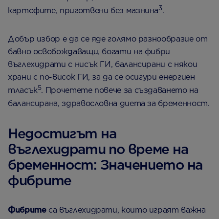
3
картофите, приготвени без мазнина
.
Добър избор е да се яде голямо разнообразие от
бавно освобождаващи, богати на фибри
въглехидрати с нисък ГИ, балансирани с някои
храни с по-висок ГИ, за да се осигури енергиен
5
тласък
. Прочетете повече за създаването на
балансирана, здравословна диета за бременност.
Недостигът на
въглехидрати по време на
бременност: Значението на
фибрите
Фибрите
са въглехидрати, които играят важна