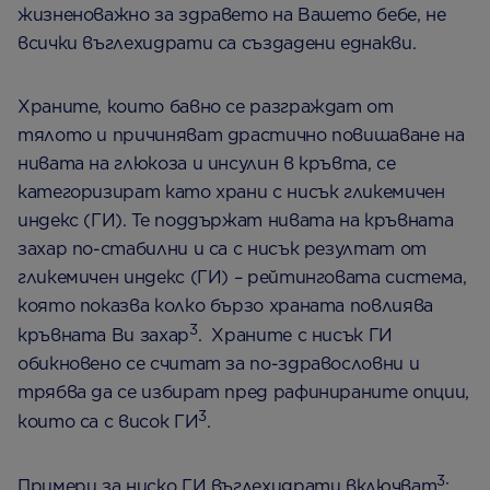
жизненоважно за здравето на Вашето бебе, не
всички въглехидрати са създадени еднакви.
Храните, които бавно се разграждат от
тялото и причиняват драстично повишаване на
нивата на глюкоза и инсулин в кръвта, се
категоризират като храни с нисък гликемичен
индекс (ГИ). Те поддържат нивата на кръвната
захар по-стабилни и са с нисък резултат от
гликемичен индекс (ГИ) – рейтинговата система,
която показва колко бързо храната повлиява
3
кръвната Ви захар
. Храните с нисък ГИ
обикновено се считат за по-здравословни и
трябва да се избират пред рафинираните опции,
3
които са с висок ГИ
.
3
Примери за ниско ГИ въглехидрати включват
: