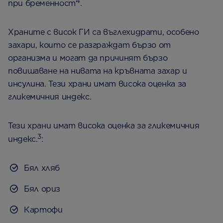
4
при бременност
.
Храните с висок ГИ са въглехидрати, особено
захари, които се разграждат бързо от
организма и могат да причинят бързо
повишаване на нивата на кръвната захар и
инсулина. Тези храни имат висока оценка за
гликемичния индекс.
Тези храни имат висока оценка за гликемичния
3
индекс.
:
Бял хляб
Бял ориз
Картофи