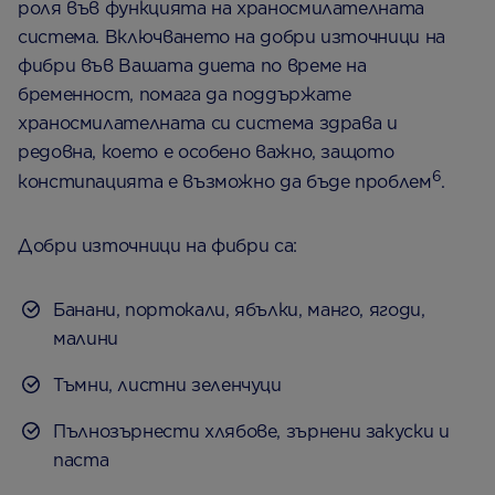
роля във функцията на храносмилателната
система. Включването на добри източници на
фибри във Вашата диета по време на
бременност, помага да поддържате
храносмилателната си система здрава и
редовна, което е особено важно, защото
6
констипацията е възможно да бъде проблем
.
Добри източници на фибри са:
Банани, портокали, ябълки, манго, ягоди,
малини
Тъмни, листни зеленчуци
Пълнозърнести хлябове, зърнени закуски и
паста