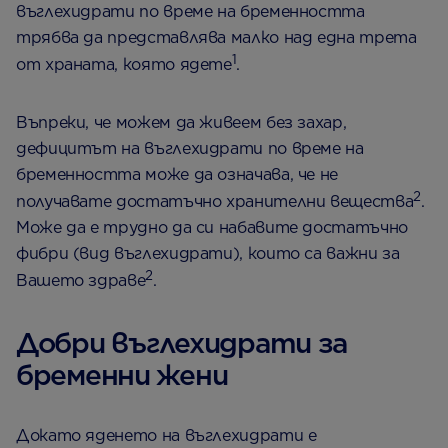
въглехидрати по време на бременността
трябва да представлява малко над една трета
1
от храната, която ядете
.
Въпреки, че можем да живеем без захар,
дефицитът на въглехидрати по време на
бременността може да означава, че не
2
получавате достатъчно хранителни вещества
.
Може да е трудно да си набавите достатъчно
фибри (вид въглехидрати), които са важни за
2
Вашето здраве
.
Добри въглехидрати за
бременни жени
Докато яденето на въглехидрати е