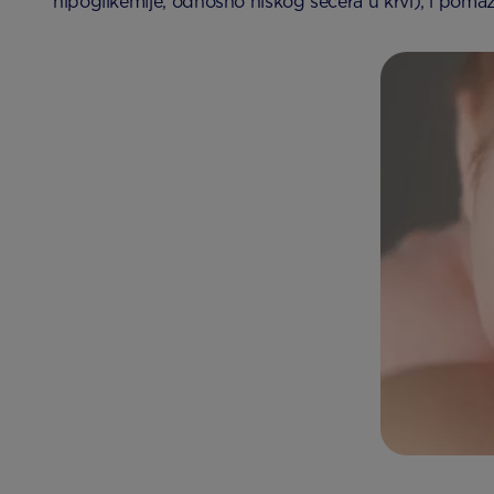
hipoglikemije, odnosno niskog šećera u krvi); i pomaže