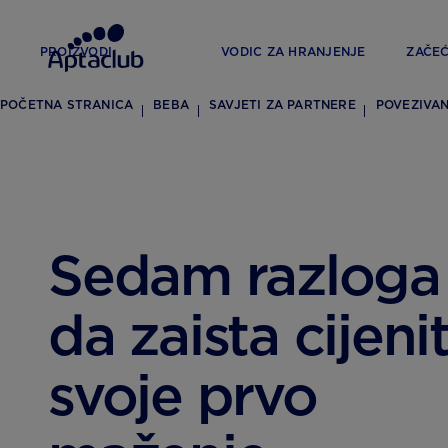
PROIZVODI
VODIC ZA HRANJENJE
ZAČE
POČETNA STRANICA
BEBA
SAVJETI ZA PARTNERE
POVEZIVAN
Sedam razloga
da zaista cijeni
svoje prvo