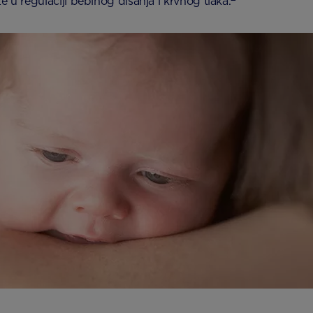
 u regulaciji bebinog disanja i krvnog tlaka.