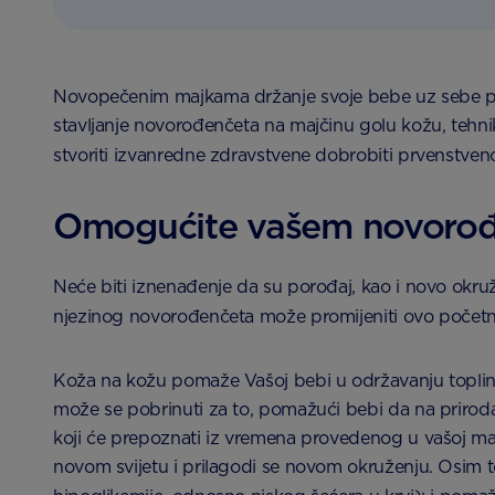
Novopečenim majkama držanje svoje bebe uz sebe po pr
stavljanje novorođenčeta na majčinu golu kožu, tehn
stvoriti izvanredne zdravstvene dobrobiti prvenstven
Omogućite vašem novorođe
Neće biti iznenađenje da su porođaj, kao i novo okru
njezinog novorođenčeta može promijeniti ovo početno
Koža na kožu pomaže Vašoj bebi u održavanju topline
može se pobrinuti za to, pomažući bebi da na priroda
koji će prepoznati iz vremena provedenog u vašoj ma
novom svijetu i prilagodi se novom okruženju. Osim t