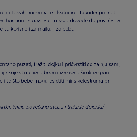
 od takvih hormona je oksitocin – također poznat
 se ovaj hormon oslobađa u mozgu dovode do povećanja
je su korisne i za majku i za bebu.
no puzati, tražiti dojku i pričvrstiti se za nju sami,
e koje stimuliraju bebu i izazivaju širok raspon
 i to što bebe mogu osjetiti miris kolostruma pri
1
ci, imaju povećanu stopu i trajanje dojenja.