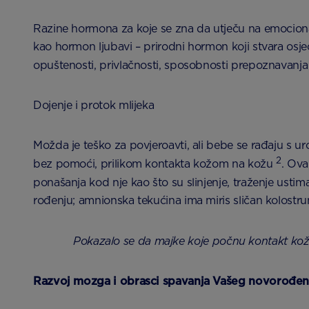
Razine hormona za koje se zna da utječu na emocion
kao hormon ljubavi – prirodni hormon koji stvara osj
opuštenosti, privlačnosti, sposobnosti prepoznavanja 
Dojenje i protok mlijeka
Možda je teško za povjeroavti, ali bebe se rađaju s ur
2
bez pomoći, prilikom kontakta kožom na kožu
. Ova
ponašanja kod nje kao što su slinjenje, traženje usti
rođenju; amnionska tekućina ima miris sličan kolostru
Pokazalo se da majke koje počnu kontakt kožo
Razvoj mozga i obrasci spavanja Vašeg novorođen