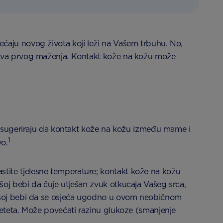
ćaju novog života koji leži na Vašem trbuhu. No,
ustva prvog maženja. Kontakt kože na kožu može
zi sugeriraju da kontakt kože na kožu između mame i
1
vo.
tite tjelesne temperature; kontakt kože na kožu
oj bebi da čuje utješan zvuk otkucaja Vašeg srca,
Vašoj bebi da se osjeća ugodno u ovom neobičnom
jeteta. Može povećati razinu glukoze (smanjenje