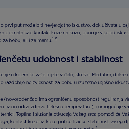
vi put može biti nevjerojatno iskustvo, dok uživate u osje
ika poznata kao kontakt kože na kožu, puno je više od isk
1-5
o za bebu, ali i za mamu.
nčetu udobnost i stabilnost
ženje u kojem se vaše dijete rađalo, stresni. Međutim, doka
 razdoblje neizvjesnosti za bebu u izuzetno utješno iskust
 (novorođenčad ima ograničenu sposobnost reguliranja vlas
n način održi zdravu tjelesnu temperaturu); i omogućuje vaš
ternici. Toplina i slušanje otkucaja Vašeg srca pomoći će 
oga, kontakt kože na kožu potiče fizičku stabilnost vašeg d
2