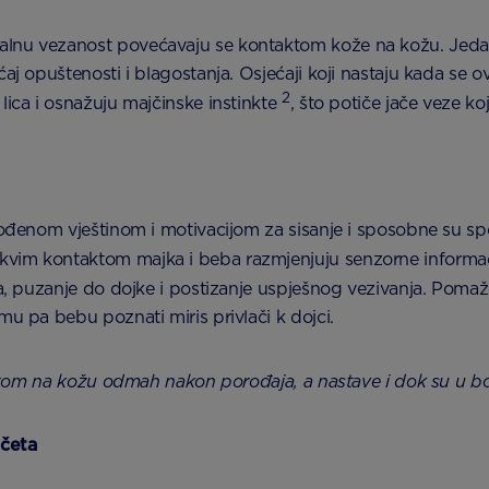
alnu vezanost povećavaju se kontaktom kože na kožu. Jedan
ećaj opuštenosti i blagostanja. Osjećaji koji nastaju kada
2
lica i osnažuju majčinske instinkte
, što potiče jače veze ko
ođenom vještinom i motivacijom za sisanje i sposobne su sponta
kvim kontaktom majka i beba razmjenjuju senzorne informacij
ma, puzanje do dojke i postizanje uspješnog vezivanja. Pomaže
mu pa bebu poznati miris privlači k dojci.
m na kožu odmah nakon porođaja, a nastave i dok su u bolni
četa