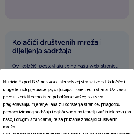
Kolačići društvenih mreža i
dijeljenja sadržaja
Ovi kolačići postavljaju se na našu web stranicu
kako bi se pružile usluge i funkcionalnosti trećih
strana kao što su platforme društvenih mreža.
Nutricia Export B.V. na svojoj internetskoj stranici koristi kolačiće i
druge tehnologije praćenja, uključujući i one trećih strana. Uz vašu
Omogućuju vam gledanje sadržaja trećih strana
privolu, koristit ćemo ih za poboljšanje vašeg iskustva
(npr. YouTube video) ili dijeljenje sadržaja na
pregledavanja, mjerenje i analizu korištenja stranice, prilagodbu
platformama društvenih mreža (npr. gumb za
personaliziranog sadržaja i oglašavanja na temelju vaših interesa (na
dijeljenje na Facebooku).
našoj i drugim stranicama) te za pružanje značajki društvenih
mreža.
Na web stranici se ne koriste kolačići društvenih