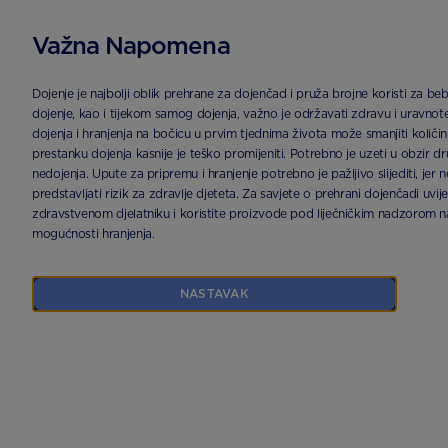
Važna Napomena
POČETNA STRANICA
PROIZVODI
APTAMIL® AR 1 | APTACLUB
Dojenje je najbolji oblik prehrane za dojenčad i pruža brojne koristi za b
dojenje, kao i tijekom samog dojenja, važno je održavati zdravu i uravno
dojenja i hranjenja na bočicu u prvim tjednima života može smanjiti količi
prestanku dojenja kasnije je teško promijeniti. Potrebno je uzeti u obzir dr
nedojenja. Upute za pripremu i hranjenje potrebno je pažljivo slijediti, je
predstavljati rizik za zdravlje djeteta. Za savjete o prehrani dojenčadi uv
zdravstvenom djelatniku i koristite proizvode pod liječničkim nadzorom na
mogućnosti hranjenja.
NASTAVAK