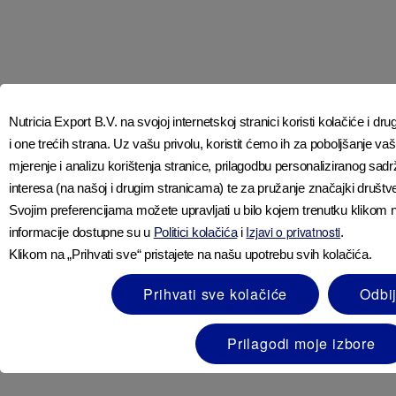
KONTAKTIRAJTE NAS
O NUTRICII
NAŠA STRUČNOST O PREHRANI
Nutricia Export B.V. na svojoj internetskoj stranici koristi kolačiće i dru
SIGURNA KVALITETA
i one trećih strana. Uz vašu privolu, koristit ćemo ih za poboljšanje v
APTAMIL SIGURNOST KVALITETE
mjerenje i analizu korištenja stranice, prilagodbu personaliziranog sad
IZJAVA O PRISTUPAČNOSTI
PITANJA O NAŠOJ POLITICI PRIVATNOSTI
interesa (na našoj i drugim stranicama) te za pružanje značajki društ
IZJAVA O PRIVATNOSTI
Svojim preferencijama možete upravljati u bilo kojem trenutku klikom
ODREDBE I UVJETI
Izjavi o privatnosti
informacije dostupne su u
Politici kolačića
i
.
POLITIKA KOLAČIĆA
Klikom na „Prihvati sve“ pristajete na našu upotrebu svih kolačića.
POSTAVKE KOLAČIĆA
Prihvati sve kolačiće
Odbij
Prilagodi moje izbore