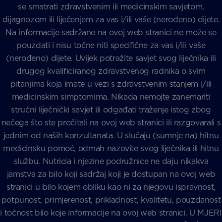
se smatrati zdravstvenim ili medicinskim savjetom,
dijagnozom ili liječenjem za vas i/ili vaše (nerođeno) dijete.
Na informacije sadržane na ovoj web stranici ne može se
pouzdati i nisu točne niti specifične za vas i/ili vaše
(nerođeno) dijete. Uvijek potražite savjet svog liječnika ili
drugog kvalificiranog zdravstvenog radnika o svim
pitanjima koja imate u vezi s zdravstvenim stanjem i/ili
medicinskim simptomima. Nikada nemojte zanemariti
stručni liječnički savjet ili odgađati traženje istog zbog
nečega što ste pročitali na ovoj web stranici ili razgovarali s
jednim od naših konzultanata. U slučaju (sumnje na) hitnu
medicinsku pomoć, odmah nazovite svog liječnika ili hitnu
službu. Nutricia i njezine podružnice ne daju nikakva
jamstva za bilo koji sadržaj koji je dostupan na ovoj web
stranici u bilo kojem obliku kao ni za njegovu ispravnost,
potpunost, primjerenost, prikladnost, kvalitetu, pouzdanost
i točnost bilo koje informacije na ovoj web stranici. U MJERI