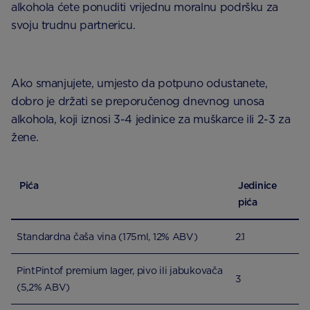
alkohola ćete ponuditi vrijednu moralnu podršku za
svoju trudnu partnericu.
Ako smanjujete, umjesto da potpuno odustanete,
dobro je držati se preporučenog dnevnog unosa
alkohola, koji iznosi 3-4 jedinice za muškarce ili 2-3 za
žene.
Pića
Jedinice
pića
Standardna čaša vina (175ml, 12% ABV)
2.1
PintPintof premium lager, pivo ili jabukovača
3
(5,2% ABV)