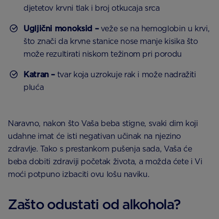
djetetov krvni tlak i broj otkucaja srca
Ugljični monoksid –
veže se na hemoglobin u krvi,
što znači da krvne stanice nose manje kisika što
može rezultirati niskom težinom pri porodu
Katran –
tvar koja uzrokuje rak i može nadražiti
pluća
Naravno, nakon što Vaša beba stigne, svaki dim koji
udahne imat će isti negativan učinak na njezino
zdravlje. Tako s prestankom pušenja sada, Vaša će
beba dobiti zdraviji početak života, a možda ćete i Vi
moći potpuno izbaciti ovu lošu naviku.
Zašto odustati od alkohola?