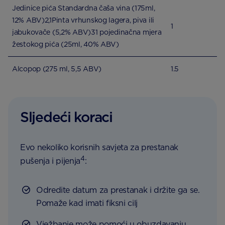
Jedinice pića Standardna čaša vina (175ml,
12% ABV)2,1Pinta vrhunskog lagera, piva ili
1
jabukovače (5,2% ABV)31 pojedinačna mjera
žestokog pića (25ml, 40% ABV)
Alcopop (275 ml, 5,5 ABV)
1.5
Sljedeći koraci
Evo nekoliko korisnih savjeta za prestanak
4
pušenja i pijenja
:
Odredite datum za prestanak i držite ga se.
Pomaže kad imati fiksni cilj
Vježbanje može pomoći u obuzdavanju