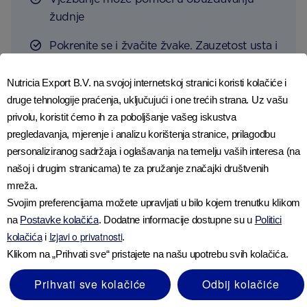
žudnje
Pokrenite se i žvačite žvake. Zauzetost usta i
ruku zaustavit će uobičajeno posezanje za
cigaretama
Nutricia Export B.V. na svojoj internetskoj stranici koristi kolačiće i
druge tehnologije praćenja, uključujući i one trećih strana. Uz vašu
Navedite razloge zbog kojih odustajete i
privolu, koristit ćemo ih za poboljšanje vašeg iskustva
smanjujete, i osvrćite se na njih kad god ste
pregledavanja, mjerenje i analizu korištenja stranice, prilagodbu
u iskušenju
personaliziranog sadržaja i oglašavanja na temelju vaših interesa (na
našoj i drugim stranicama) te za pružanje značajki društvenih
Mislite pozitivno; to čini svu razliku
mreža.
Svojim preferencijama možete upravljati u bilo kojem trenutku klikom
na
Postavke kolačića
. Dodatne informacije dostupne su u
Politici
Ako Vam je teško prestati pušiti, također možete
Izjavi o privatnosti
kolačića
i
.
nazvati svoju lokalnu službu podrške za
Klikom na „Prihvati sve“ pristajete na našu upotrebu svih kolačića.
prestanak pušenja.
Prihvati sve kolačiće
Odbij kolačiće