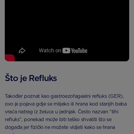
Što je Refluks
Također poznat kao gastroezofagealni refluks (GER),
ovo je pojava gdje se mlijeko ili hrana kod starijih beba
vraća natrag iz želuca u jednjak. Često nazvan “tihi
refluks”, ponekad može biti teško shvatiti što se
događa jer fizički ne možete vidjeti kako se hrana