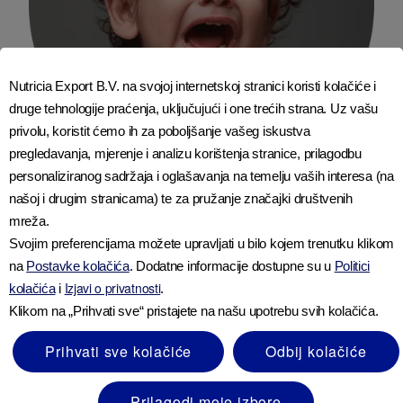
Nutricia Export B.V. na svojoj internetskoj stranici koristi kolačiće i
druge tehnologije praćenja, uključujući i one trećih strana. Uz vašu
privolu, koristit ćemo ih za poboljšanje vašeg iskustva
pregledavanja, mjerenje i analizu korištenja stranice, prilagodbu
personaliziranog sadržaja i oglašavanja na temelju vaših interesa (na
našoj i drugim stranicama) te za pružanje značajki društvenih
Iritacija ili bol
mreža.
Svojim preferencijama možete upravljati u bilo kojem trenutku klikom
Vrhunac simptoma je oko 4-6 mjeseci, a bebe ih
na
Postavke kolačića
. Dodatne informacije dostupne su u
Politici
Izjavi o privatnosti
obično počinju prerastati između 6-12 mjeseci. Iako ne
kolačića
i
.
možete ‘izliječiti’ refluks ili regurgitaciju, postoje
Klikom na „Prihvati sve“ pristajete na našu upotrebu svih kolačića.
praktični načini na koje možete pomoći svojoj bebi da
Prihvati sve kolačiće
Odbij kolačiće
se osjeća ugodnije dok prirodno ne preraste iz toga.
Prilagodi moje izbore