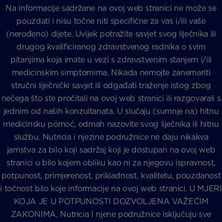
Na informacije sadržane na ovoj web stranici ne može se
pouzdati i nisu točne niti specifične za vas i/ili vaše
(nerođeno) dijete. Uvijek potražite savjet svog liječnika ili
drugog kvalificiranog zdravstvenog radnika o svim
pitanjima koja imate u vezi s zdravstvenim stanjem i/ili
medicinskim simptomima. Nikada nemojte zanemariti
stručni liječnički savjet ili odgađati traženje istog zbog
nečega što ste pročitali na ovoj web stranici ili razgovarali s
jednim od naših konzultanata. U slučaju (sumnje na) hitnu
medicinsku pomoć, odmah nazovite svog liječnika ili hitnu
službu. Nutricia i njezine podružnice ne daju nikakva
jamstva za bilo koji sadržaj koji je dostupan na ovoj web
stranici u bilo kojem obliku kao ni za njegovu ispravnost,
potpunost, primjerenost, prikladnost, kvalitetu, pouzdanost
i točnost bilo koje informacije na ovoj web stranici. U MJERI
KOJA JE U POTPUNOSTI DOZVOLJENA VAŽEĆIM
ZAKONIMA, Nutricia I njene podružnice isključuju sve