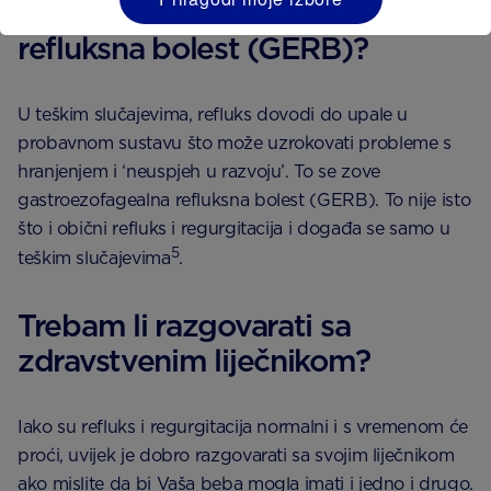
Što je gastroezofagealna
refluksna bolest (GERB)?
U teškim slučajevima, refluks dovodi do upale u
probavnom sustavu što može uzrokovati probleme s
hranjenjem i ‘neuspjeh u razvoju’. To se zove
gastroezofagealna refluksna bolest (GERB). To nije isto
što i obični refluks i regurgitacija i događa se samo u
5
teškim slučajevima
.
Trebam li razgovarati sa
zdravstvenim liječnikom?
Iako su refluks i regurgitacija normalni i s vremenom će
proći, uvijek je dobro razgovarati sa svojim liječnikom
ako mislite da bi Vaša beba mogla imati i jedno i drugo.