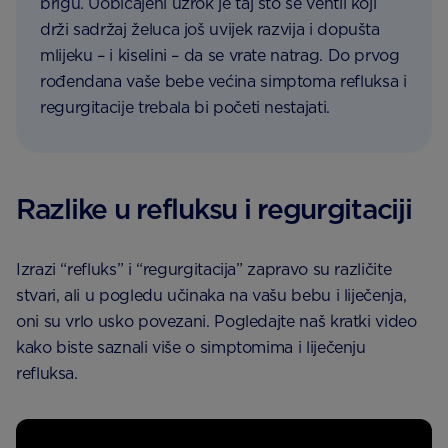
brigu. Uobičajeni uzrok je taj što se ventil koji
drži sadržaj želuca još uvijek razvija i dopušta
mlijeku – i kiselini – da se vrate natrag. Do prvog
rođendana vaše bebe većina simptoma refluksa i
regurgitacije trebala bi početi nestajati.
Razlike u refluksu i regurgitaciji
Izrazi “refluks” i “regurgitacija” zapravo su različite
stvari, ali u pogledu učinaka na vašu bebu i liječenja,
oni su vrlo usko povezani. Pogledajte naš kratki video
kako biste saznali više o simptomima i liječenju
refluksa.