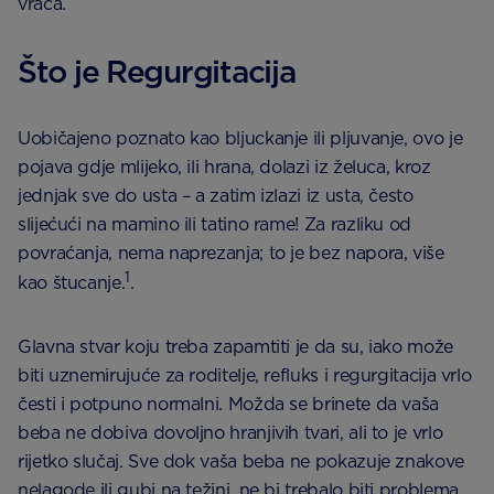
vraća.
Što je Regurgitacija
Uobičajeno poznato kao bljuckanje ili pljuvanje, ovo je
pojava gdje mlijeko, ili hrana, dolazi iz želuca, kroz
jednjak sve do usta – a zatim izlazi iz usta, često
slijećući na mamino ili tatino rame! Za razliku od
povraćanja, nema naprezanja; to je bez napora, više
1
kao štucanje.
.
Glavna stvar koju treba zapamtiti je da su, iako može
biti uznemirujuće za roditelje, refluks i regurgitacija vrlo
česti i potpuno normalni. Možda se brinete da vaša
beba ne dobiva dovoljno hranjivih tvari, ali to je vrlo
rijetko slučaj. Sve dok vaša beba ne pokazuje znakove
nelagode ili gubi na težini, ne bi trebalo biti problema.