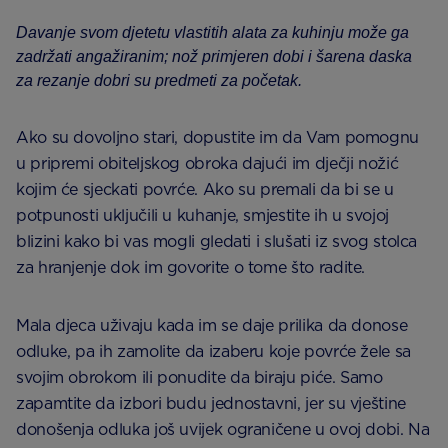
Davanje svom djetetu vlastitih alata za kuhinju može ga
zadržati angažiranim; nož primjeren dobi i šarena daska
za rezanje dobri su predmeti za početak.
Ako su dovoljno stari, dopustite im da Vam pomognu
u pripremi obiteljskog obroka dajući im dječji nožić
kojim će sjeckati povrće. Ako su premali da bi se u
potpunosti uključili u kuhanje, smjestite ih u svojoj
blizini kako bi vas mogli gledati i slušati iz svog stolca
za hranjenje dok im govorite o tome što radite.
Mala djeca uživaju kada im se daje prilika da donose
odluke, pa ih zamolite da izaberu koje povrće žele sa
svojim obrokom ili ponudite da biraju piće. Samo
zapamtite da izbori budu jednostavni, jer su vještine
donošenja odluka još uvijek ograničene u ovoj dobi. Na