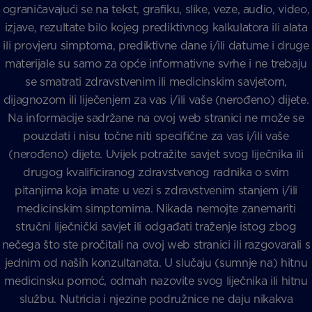
ograničavajući se na tekst, grafiku, slike, veze, audio, video,
izjave, rezultate bilo kojeg prediktivnog kalkulatora ili alata
ili provjeru simptoma, prediktivne dane i/ili datume i druge
materijale su samo za opće informativne svrhe i ne trebaju
se smatrati zdravstvenim ili medicinskim savjetom,
dijagnozom ili liječenjem za vas i/ili vaše (nerođeno) dijete.
Na informacije sadržane na ovoj web stranici ne može se
pouzdati i nisu točne niti specifične za vas i/ili vaše
(nerođeno) dijete. Uvijek potražite savjet svog liječnika ili
drugog kvalificiranog zdravstvenog radnika o svim
pitanjima koja imate u vezi s zdravstvenim stanjem i/ili
medicinskim simptomima. Nikada nemojte zanemariti
stručni liječnički savjet ili odgađati traženje istog zbog
nečega što ste pročitali na ovoj web stranici ili razgovarali s
jednim od naših konzultanata. U slučaju (sumnje na) hitnu
medicinsku pomoć, odmah nazovite svog liječnika ili hitnu
službu. Nutricia i njezine podružnice ne daju nikakva