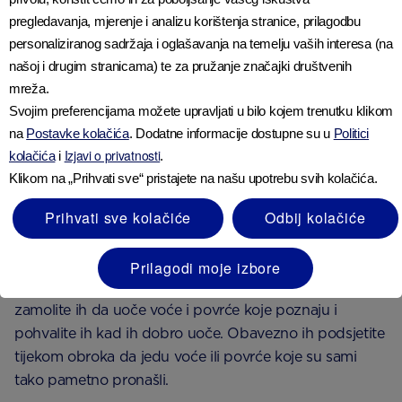
kada završe. Znat će kada su siti, a kada budu
pregledavanja, mjerenje i analizu korištenja stranice, prilagodbu
gladni njihov unos hrane bi se trebao izjednačiti
personaliziranog sadržaja i oglašavanja na temelju vaših interesa (na
tijekom dana.
našoj i drugim stranicama) te za pružanje značajki društvenih
mreža.
Svojim preferencijama možete upravljati u bilo kojem trenutku klikom
Potaknite ih da Vam pomognu
na
Postavke kolačića
. Dodatne informacije dostupne su u
Politici
Izjavi o privatnosti
kolačića
i
.
Klikom na „Prihvati sve“ pristajete na našu upotrebu svih kolačića.
Uključivanje Vašeg mališana u proces kupovine,
kuhanja i odabira onoga što želi jesti daje mu priliku da
Prihvati sve kolačiće
Odbij kolačiće
se izrazi – nešto što je vrlo važno u ovoj dobi.
Prilagodi moje izbore
Supermarket može biti mjesto za učenje i istraživanje:
zamolite ih da uoče voće i povrće koje poznaju i
pohvalite ih kad ih dobro uoče. Obavezno ih podsjetite
tijekom obroka da jedu voće ili povrće koje su sami
tako pametno pronašli.