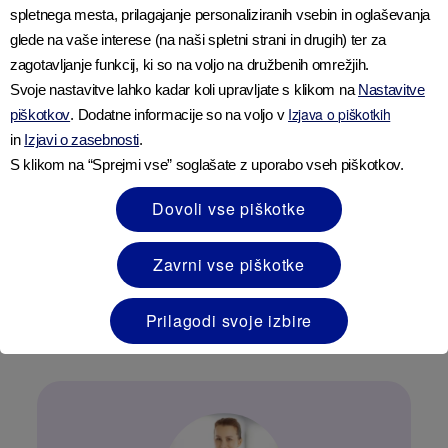
spletnega mesta, prilagajanje personaliziranih vsebin in oglaševanja
glede na vaše interese (na naši spletni strani in drugih) ter za
zagotavljanje funkcij, ki so na voljo na družbenih omrežjih.
Svoje nastavitve lahko kadar koli upravljate s klikom na
Nastavitve
Izjava o piškotkih
piškotkov
. Dodatne informacije so na voljo v
in
Izjavi o zasebnosti
.
Vitamini in minerali v prehrani
S klikom na “Sprejmi vse” soglašate z uporabo vseh piškotkov.
malčka | AptaClub
Dovoli vse piškotke
Preberite več o nekaterih ključnih hranilnih
Zavrni vse piškotke
snoveh, ki podpirajo razvoj vašega malčka, ko
raste, se uči in raziskuje.
Prilagodi svoje izbire