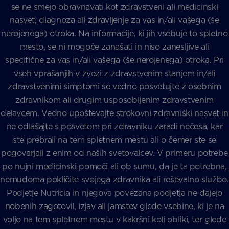
se ne smejo obravnavati kot zdravstveni ali medicinski
nasvet, diagnoza ali zdravljenje za vas in/ali vašega (še
nerojenega) otroka. Na informacije, ki jih vsebuje to spletno
mesto, se ni mogoče zanašati in niso zanesljive ali
specifične za vas in/ali vašega (še nerojenega) otroka. Pri
vseh vprašanjih v zvezi z zdravstvenim stanjem in/ali
zdravstvenimi simptomi se vedno posvetujte z osebnim
zdravnikom ali drugim usposobljenim zdravstvenim
delavcem. Vedno upoštevajte strokovni zdravniški nasvet in
ne odlašajte s posvetom pri zdravniku zaradi nečesa, kar
ste prebrali na tem spletnem mestu ali o čemer ste se
pogovarjali z enim od naših svetovalcev. V primeru potrebe
po nujni medicinski pomoči ali ob sumu, da je ta potrebna,
nemudoma pokličite svojega zdravnika ali reševalno službo.
Podjetje Nutricia in njegova povezana podjetja ne dajejo
nobenih zagotovil, izjav ali jamstev glede vsebine, ki je na
voljo na tem spletnem mestu v kakršni koli obliki, ter glede