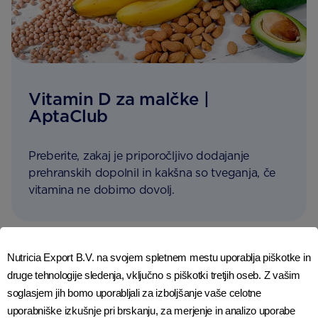
Vitamin D za malčke |
AptaClub
Preberite, zakaj je priporočljivo dodajanje
prehranskih dopolnil in kakšna so tveganja, če
vitamina ne dobimo dovolj.
Nutricia Export B.V. na svojem spletnem mestu uporablja piškotke in
druge tehnologije sledenja, vključno s piškotki tretjih oseb. Z vašim
soglasjem jih bomo uporabljali za izboljšanje vaše celotne
uporabniške izkušnje pri brskanju, za merjenje in analizo uporabe