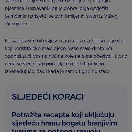
Vaše malo dijete htjeti pridružiti pjevanju dječjih
pjesmica i uspavanki pa je dobra ideja osvježiti
pamćenje i prisjetiti se svih omiljenih stvari iz Vašeg
djetinjstva.
Ne zaboravite biti svjesni izraza lica i živopisnog jezika
koji koristite oko male djece. Vaše malo dijete uči
oponašajući Vas na načine koje ne biste očekivali, a ono
čega se sjeća i što ponavlja može biti prilično
iznenađujuće, čak i kada je samo 1 godinu staro.
SLJEDEĆI KORACI
Potražite recepte koji uključuju
sljedeću hranu bogatu hranjivim
tvarima za potporu razvoju