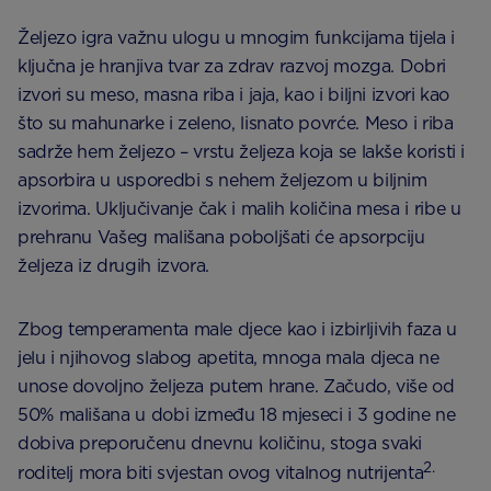
Željezo igra važnu ulogu u mnogim funkcijama tijela i
ključna je hranjiva tvar za zdrav razvoj mozga. Dobri
izvori su meso, masna riba i jaja, kao i biljni izvori kao
što su mahunarke i zeleno, lisnato povrće. Meso i riba
sadrže hem željezo – vrstu željeza koja se lakše koristi i
apsorbira u usporedbi s nehem željezom u biljnim
izvorima. Uključivanje čak i malih količina mesa i ribe u
prehranu Vašeg mališana poboljšati će apsorpciju
željeza iz drugih izvora.
Zbog temperamenta male djece kao i izbirljivih faza u
jelu i njihovog slabog apetita, mnoga mala djeca ne
unose dovoljno željeza putem hrane. Začudo, više od
50% mališana u dobi između 18 mjeseci i 3 godine ne
dobiva preporučenu dnevnu količinu, stoga svaki
2.
roditelj mora biti svjestan ovog vitalnog nutrijenta