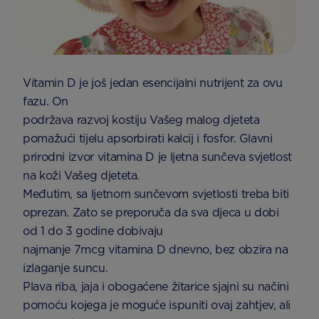
Vitamin D je još jedan esencijalni nutrijent za ovu
fazu. On
podržava razvoj kostiju Vašeg malog djeteta
pomažući tijelu apsorbirati kalcij i fosfor. Glavni
prirodni izvor vitamina D je ljetna sunčeva svjetlost
na koži Vašeg djeteta.
Međutim, sa ljetnom sunčevom svjetlosti treba biti
oprezan. Zato se preporuča da sva djeca u dobi
od 1 do 3 godine dobivaju
najmanje 7mcg vitamina D dnevno, bez obzira na
izlaganje suncu.
Plava riba, jaja i obogaćene žitarice sjajni su načini
pomoću kojega je moguće ispuniti ovaj zahtjev, ali