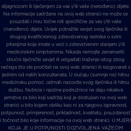
dijagnozom ili liječenjem za vas i/ili vaše (nerođeno) dijete.
Na informacije sadržane na ovoj web stranici ne može se
pouzdati i nisu točne niti specifične za vas i/ili vaše
(nerođeno) dijete. Uvijek potražite savjet svog liječnika ili
drugog kvalificiranog zdravstvenog radnika o svim
pitanjima koja imate u vezi s zdravstvenim stanjem i/ili
medicinskim simptomima. Nikada nemojte zanemariti
stručni liječnički savjet ili odgađati traženje istog zbog
nečega što ste pročitali na ovoj web stranici ili razgovarali s
jednim od naših konzultanata. U slučaju (sumnje na) hitnu
medicinsku pomoć, odmah nazovite svog liječnika ili hitnu
službu. Nutricia i njezine podružnice ne daju nikakva
jamstva za bilo koji sadržaj koji je dostupan na ovoj web
stranici u bilo kojem obliku kao ni za njegovu ispravnost,
potpunost, primjerenost, prikladnost, kvalitetu, pouzdanost
i točnost bilo koje informacije na ovoj web stranici. U MJERI
KOJA JE U POTPUNOSTI DOZVOLJENA VAŽEĆIM