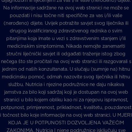
dijagnozom ili liječenjem za vas i/ili vaše (nerođeno) dijete.
Na informacije sadržane na ovoj web stranici ne može se
pouzdati i nisu točne niti specifične za vas i/ili vaše
(nerođeno) dijete. Uvijek potražite savjet svog liječnika ili
drugog kvalificiranog zdravstvenog radnika o svim
pitanjima koja imate u vezi s zdravstvenim stanjem i/ili
medicinskim simptomima. Nikada nemojte zanemariti
stručni liječnički savjet ili odgađati traženje istog zbog
nečega što ste pročitali na ovoj web stranici ili razgovarali s
jednim od naših konzultanata. U slučaju (sumnje na) hitnu
medicinsku pomoć, odmah nazovite svog liječnika ili hitnu
službu. Nutricia i njezine podružnice ne daju nikakva
jamstva za bilo koji sadržaj koji je dostupan na ovoj web
stranici u bilo kojem obliku kao ni za njegovu ispravnost,
potpunost, primjerenost, prikladnost, kvalitetu, pouzdanost
i točnost bilo koje informacije na ovoj web stranici. U MJERI
KOJA JE U POTPUNOSTI DOZVOLJENA VAŽEĆIM
ZAKONIMA, Nutricia I njene podružnice isključuju sve