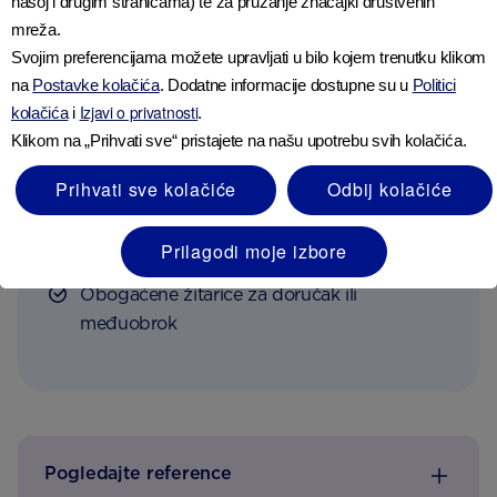
našoj i drugim stranicama) te za pružanje značajki društvenih
mreža.
Povećajte unos vitamina D u hrani Vašeg djeteta
Svojim preferencijama možete upravljati u bilo kojem trenutku klikom
sljedećim malim obrocima i međuobrocima:
na
Postavke kolačića
. Dodatne informacije dostupne su u
Politici
Izjavi o privatnosti
kolačića
i
.
Sardine na trokutima od tosta
Klikom na „Prihvati sve“ pristajete na našu upotrebu svih kolačića.
Majoneza od tunjevine i kukuruza na
Prihvati sve kolačiće
Odbij kolačiće
krumpiru
Kajgana
Prilagodi moje izbore
Obogaćene žitarice za doručak ili
međuobrok
Pogledajte reference