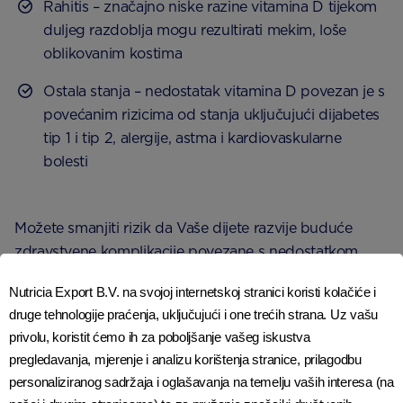
Rahitis – značajno niske razine vitamina D tijekom
duljeg razdoblja mogu rezultirati mekim, loše
oblikovanim kostima
Ostala stanja – nedostatak vitamina D povezan je s
povećanim rizicima od stanja uključujući dijabetes
tip 1 i tip 2, alergije, astma i kardiovaskularne
bolesti
Možete smanjiti rizik da Vaše dijete razvije buduće
zdravstvene komplikacije povezane s nedostatkom
vitamina D tako što ćete osigurati da dobivaju dovoljne
Nutricia Export B.V. na svojoj internetskoj stranici koristi kolačiće i
količine tijekom dojenačke dobi i djetinjstva.
druge tehnologije praćenja, uključujući i one trećih strana. Uz vašu
privolu, koristit ćemo ih za poboljšanje vašeg iskustva
pregledavanja, mjerenje i analizu korištenja stranice, prilagodbu
SLJEDEĆI KORACI
personaliziranog sadržaja i oglašavanja na temelju vaših interesa (na