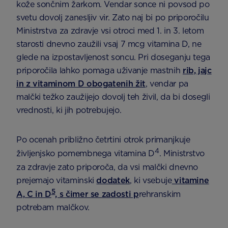
kože sončnim žarkom. Vendar sonce ni povsod po
svetu dovolj zanesljiv vir. Zato naj bi po priporočilu
Ministrstva za zdravje vsi otroci med 1. in 3. letom
starosti dnevno zaužili vsaj 7 mcg vitamina D, ne
glede na izpostavljenost soncu. Pri doseganju tega
priporočila lahko pomaga uživanje mastnih
rib, jajc
in z vitaminom D obogatenih žit
, vendar pa
malčki težko zaužijejo dovolj teh živil, da bi dosegli
vrednosti, ki jih potrebujejo.
Po ocenah približno četrtini otrok primanjkuje
4
življenjsko pomembnega vitamina D
. Ministrstvo
za zdravje zato priporoča, da vsi malčki dnevno
prejemajo vitaminski
dodatek
, ki vsebuje
vitamine
5
A, C in D
, s čimer se zadosti p
rehranskim
potrebam malčkov.