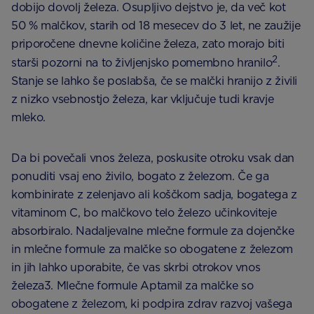
dobijo dovolj železa. Osupljivo dejstvo je, da več kot
50 % malčkov, starih od 18 mesecev do 3 let, ne zaužije
priporočene dnevne količine železa, zato morajo biti
2
starši pozorni na to življenjsko pomembno hranilo
.
Stanje se lahko še poslabša, če se malčki hranijo z živili
z nizko vsebnostjo železa, kar vključuje tudi kravje
mleko.
Da bi povečali vnos železa, poskusite otroku vsak dan
ponuditi vsaj eno živilo, bogato z železom. Če ga
kombinirate z zelenjavo ali koščkom sadja, bogatega z
vitaminom C, bo malčkovo telo železo učinkoviteje
absorbiralo. Nadaljevalne mlečne formule za dojenčke
in mlečne formule za malčke so obogatene z železom
in jih lahko uporabite, če vas skrbi otrokov vnos
železa3. Mlečne formule Aptamil za malčke so
obogatene z železom, ki podpira zdrav razvoj vašega