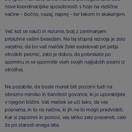
nove koordinacijske sposobnosti: s hojo na različne
načine – bočno, nazaj, naprej – ter tekom in skakanjem.
Več kot se nauči in razume, bolj z zanimanjem
prisluhne vašim besedam. Na tej stopnji razvoja je zelo
verjetno, da bo vaš malček želel sodelovati pri petju
otroških pesmic, zato je dobro, da pobrskate po
spominu in se spomnite vseh svojih najljubših pesmi iz
otroštva.
Ne pozabite, da boste morali biti pozorni tudi na
obrazno mimiko in barvitost govorice, ki jo uporabljate
v njegovi bližini. Vaš malček se uči tako, da vas
posnema, in to na načine, ki jih ne bi mogli predvideti.
Kar si zapomni in ponovi, vas lahko zelo preseneti, celo
že pri starosti enega leta.