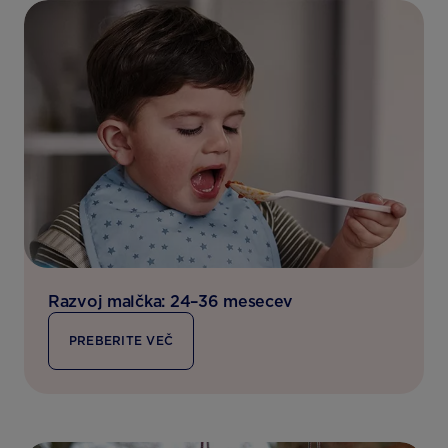
Razvoj malčka: 24–36 mesecev
PREBERITE VEČ