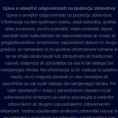
Izjava o omejitvi odgovornosti na področju zdravstva:
Izjava o omejitvi odgovornosti na področju zdravstva:
Informacije na tem spletnem mestu, zlasti besedilo, grafike,
slike, povezave, zvočni posnetki, video posnetki, izjave,
rezultati vseh kalkulatorjev za napovedovanje ali orodij ali
pregledovalnikov simptomov, napovedani datumi in drugo
gradivo, so namenjeni le za splošne informativne namene in
se ne smejo obravnavati kot zdravstveni ali medicinski
nasvet, diagnoza ali zdravljenje za vas in/ali vašega (še
nerojenega) otroka. Na informacije, ki jih vsebuje to spletno
mesto, se ni mogoče zanašati in niso zanesljive ali
specifične za vas in/ali vašega (še nerojenega) otroka. Pri
vseh vprašanjih v zvezi z zdravstvenim stanjem in/ali
zdravstvenimi simptomi se vedno posvetujte z osebnim
zdravnikom ali drugim usposobljenim zdravstvenim
delavcem. Vedno upoštevajte strokovni zdravniški nasvet in
ne odlašajte s posvetom pri zdravniku zaradi nečesa, kar