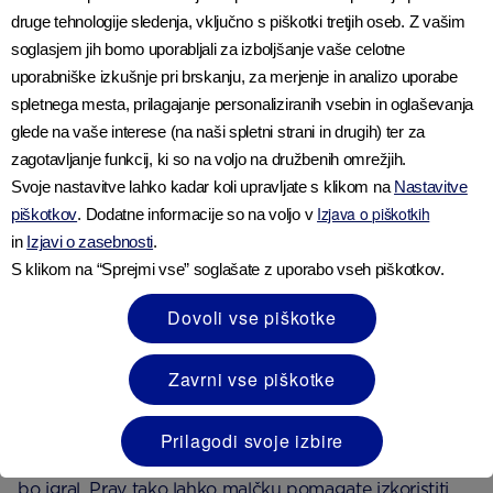
morda med njima ne bo prišlo do interakcije. Tej igri
druge tehnologije sledenja, vključno s piškotki tretjih oseb. Z vašim
pravimo vzporedna igra. Na določeni točki, običajno je
soglasjem jih bomo uporabljali za izboljšanje vaše celotne
to okrog drugega leta starosti, začne vaš malček
uporabniške izkušnje pri brskanju, za merjenje in analizo uporabe
komunicirati z drugimi.
spletnega mesta, prilagajanje personaliziranih vsebin in oglaševanja
glede na vaše interese (na naši spletni strani in drugih) ter za
zagotavljanje funkcij, ki so na voljo na družbenih omrežjih.
Ker se vedno bolj zaveda, kaj se dogaja okoli njega, in
Svoje nastavitve lahko kadar koli upravljate s klikom na
Nastavitve
je vedno bolj samozavesten, bo vaš malček morda tu in
Izjava o piškotkih
piškotkov
. Dodatne informacije so na voljo v
tam želel prevzeti nadzor nad dogajanjem. Če malčku
in
Izjavi o zasebnosti
.
dovolite, da sam sprejema odločitve, mu boste
S klikom na “Sprejmi vse” soglašate z uporabo vseh piškotkov.
pomagali, da se bo počutil upoštevanega in slišanega.
Dovoli vse piškotke
Če malčku omogočite izbiro med dvema predmetoma ali
živiloma, mu s tem omogočite, da občuti, da ima nadzor
Zavrni vse piškotke
nad dogajanjem.
Prilagodi svoje izbire
Dovolite mu, da izbere, kaj bo oblekel ali katero igro se
bo igral. Prav tako lahko malčku pomagate izkoristiti