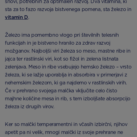
snovi, potrebnih za optimalen razvoj. Dva vitamina, ki
sta za to fazo razvoja bistvenega pomena, sta železo in
vitamin D
.
Železo ima pomembno vlogo pri številnih telesnih
funkcijah in je bistveno hranilo za zdrav razvoj
možganov. Najboljši viri železa so meso, mastne ribe in
jajca ter rastlinski viri, kot so fižol in zelena listnata
zelenjava. Meso in ribe vsebujejo hemsko železo – vrsto
železa, ki se lažje uporablja in absorbira v primerjavi z
nehemskim železom, ki ga najdemo v rastlinskih virih.
Če v prehrano svojega malčka vključite celo čisto
majhne količine mesa in rib, s tem izboljšate absorpcijo
železa iz drugih virov.
Ker so malčki temperamentni in včasih izbirčni, njihov
apetit pa ni velik, mnogi malčki iz svoje prehrane ne