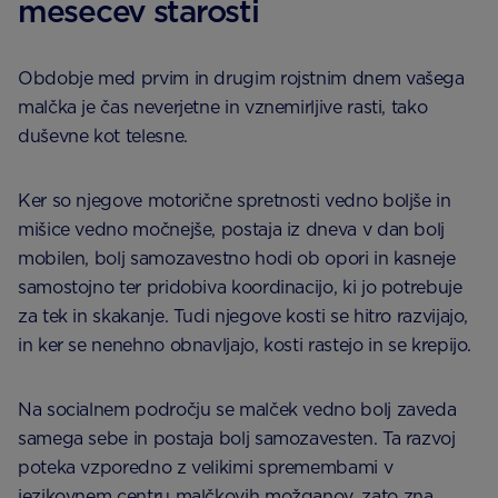
mesecev starosti
Obdobje med prvim in drugim rojstnim dnem vašega
malčka je čas neverjetne in vznemirljive rasti, tako
duševne kot telesne.
Ker so njegove motorične spretnosti vedno boljše in
mišice vedno močnejše, postaja iz dneva v dan bolj
mobilen, bolj samozavestno hodi ob opori in kasneje
samostojno ter pridobiva koordinacijo, ki jo potrebuje
za tek in skakanje. Tudi njegove kosti se hitro razvijajo,
in ker se nenehno obnavljajo, kosti rastejo in se krepijo.
Na socialnem področju se malček vedno bolj zaveda
samega sebe in postaja bolj samozavesten. Ta razvoj
poteka vzporedno z velikimi spremembami v
jezikovnem centru malčkovih možganov, zato zna