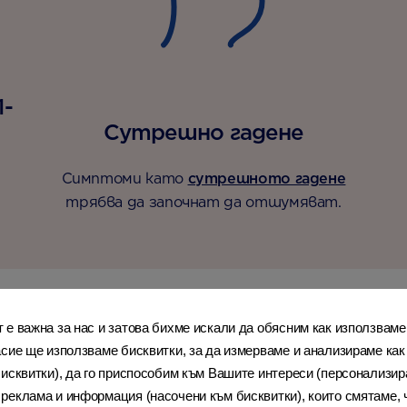
1-
Сутрешно гадене
Симптоми като
сутрешното гадене
трябва да започнат да отшумяват.
то в 11-та седмица
е важна за нас и затова бихме искали да обясним как използваме
асие ще използваме бисквитки, за да измерваме и анализираме как
исквитки), да го приспособим към Вашите интереси (персонализира
еклама и информация (насочени към бисквитки), които смятаме, ч