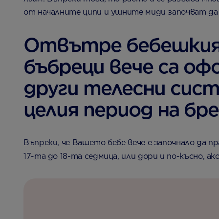
от началните ципи и ушните миди започват д
Отвътре бебешкият 
бъбреци вече са офо
други телесни сист
целия период на бр
Въпреки, че Вашето бебе вече е започнало да 
17-та до 18-та седмица, или дори и по-късно, 