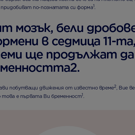
1
а придобиват по-познатата си форма
.
мозък, бели дробове,
рмени в седмица 11-та
еми ще продължат да 
еменността2.
2
прави побутващи движения от известно време
, Вие 
1
ако това е първата Ви бременност
.