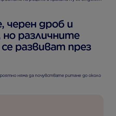
 черен дроб и
, но различните
се развиват през
вероятно няма да почувствате ритане до около