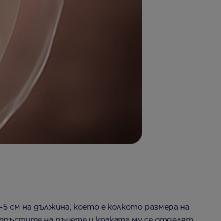
-5 см на дължина, което е колкото размера на
и, пръстите на ръцете и краката му се отделят