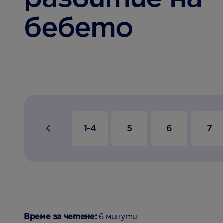
бебето
1-4
5
6
7
Време за четене:
6 минути