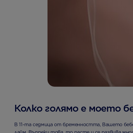
Колко голямо е моето б
В 11-та седмица от бременността, Вашето бебе 
лайм. Въпреки това, то расте и се развива мно