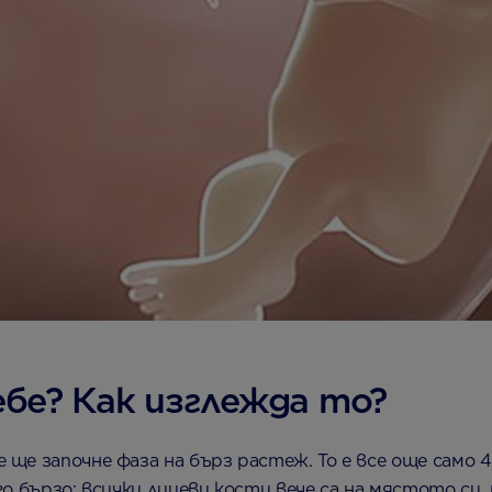
ебе? Как изглежда то?
ще започне фаза на бърз растеж. То е все още само 4
го бързо: всички лицеви кости вече са на мястото с