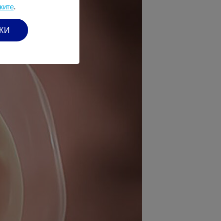
ките
.
КИ