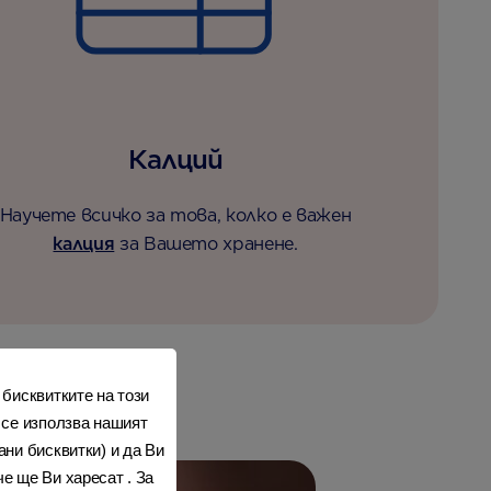
Калций
Научете всичко за това, колко е важен
калция
за Вашето хранене.
 бисквитките на този
 се използва нашият
ни бисквитки) и да Ви
е ще Ви харесат . За