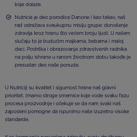
koje dolaze.
Nutricia je deo porodice Danone i kao takav, naš
rad odražava sveukupnu misiju grupe: donošenje
zdravlja kroz hranu što većem broju ljudi. U našem
slučaju to je budućim majkama, bebama i maloj
deci. Podrška i obrazovanje zdravstvenih radnika
na polju ishrane u ranom životnom dobu takođe je
presudan deo naše ponude.
U Nutriciji su kvalitet i sigurnost hrane naš glavni
prioritet. Imamo stroge smernice koje vode svaku fazu
procesa proizvodnje i očekuje se da nam svaki naš
zaposleni pomogne da ispunimo naše izuzetno visoke
standarde.