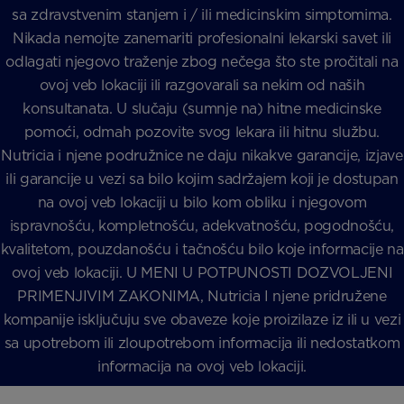
sa zdravstvenim stanjem i / ili medicinskim simptomima.
Nikada nemojte zanemariti profesionalni lekarski savet ili
odlagati njegovo traženje zbog nečega što ste pročitali na
ovoj veb lokaciji ili razgovarali sa nekim od naših
konsultanata. U slučaju (sumnje na) hitne medicinske
pomoći, odmah pozovite svog lekara ili hitnu službu.
Nutricia i njene podružnice ne daju nikakve garancije, izjave
ili garancije u vezi sa bilo kojim sadržajem koji je dostupan
na ovoj veb lokaciji u bilo kom obliku i njegovom
ispravnošću, kompletnošću, adekvatnošću, pogodnošću,
kvalitetom, pouzdanošću i tačnošću bilo koje informacije na
ovoj veb lokaciji. U MENI U POTPUNOSTI DOZVOLJENI
PRIMENJIVIM ZAKONIMA, Nutricia I njene pridružene
kompanije isključuju sve obaveze koje proizilaze iz ili u vezi
sa upotrebom ili zloupotrebom informacija ili nedostatkom
informacija na ovoj veb lokaciji.