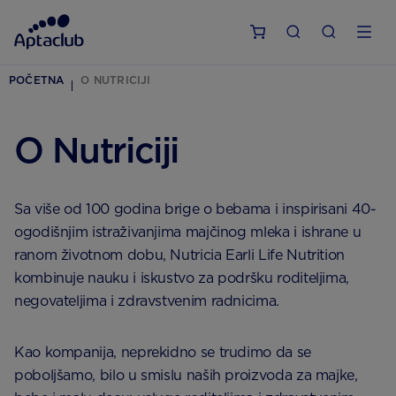
POČETNA
O NUTRICIJI
O Nutriciji
Sa više od 100 godina brige o bebama i inspirisani 40-
ogodišnjim istraživanjima majčinog mleka i ishrane u
ranom životnom dobu, Nutricia Earli Life Nutrition
kombinuje nauku i iskustvo za podršku roditeljima,
negovateljima i zdravstvenim radnicima.
Kao kompanija, neprekidno se trudimo da se
poboljšamo, bilo u smislu naših proizvoda za majke,