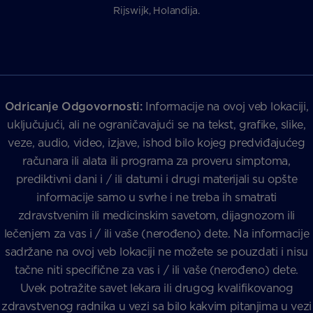
Rijswijk, Holandija.
Odricanje Odgovornosti:
Informacije na ovoj veb lokaciji,
uključujući, ali ne ograničavajući se na tekst, grafike, slike,
veze, audio, video, izjave, ishod bilo kojeg predviđajućeg
računara ili alata ili programa za proveru simptoma,
prediktivni dani i / ili datumi i drugi materijali su opšte
informacije samo u svrhe i ne treba ih smatrati
zdravstvenim ili medicinskim savetom, dijagnozom ili
lečenjem za vas i / ili vaše (nerođeno) dete. Na informacije
sadržane na ovoj veb lokaciji ne možete se pouzdati i nisu
tačne niti specifične za vas i / ili vaše (nerođeno) dete.
Uvek potražite savet lekara ili drugog kvalifikovanog
zdravstvenog radnika u vezi sa bilo kakvim pitanjima u vezi