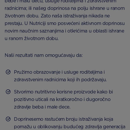
bebe i malu decu; usluge roditeljima i zdravstvenim
radnicima; ili našeg doprinosa na polju ishrane u ranom
životnom dobu. Zato naša istraživanja nikada ne
prestaju. U Nutriciji smo posvećeni aktivnom doprinosu
novim naučnim saznanjima i otkrićima u oblasti ishrane
u ranom životnom dobu.
Naši rezultati nam omogućavaju da:
Pružimo obrazovanje i usluge roditeljima i
zdravstvenim radnicima koji ih podržavaju.
Stvorimo nutritivno korisne proizvode kako bi
pozitivno uticali na kratkoročno i dugoročno
zdravlje beba i male dece.
Doprinesemo rastućem broju istraživanja koja
pomažu u oblikovanju budućeg zdravlja generacija