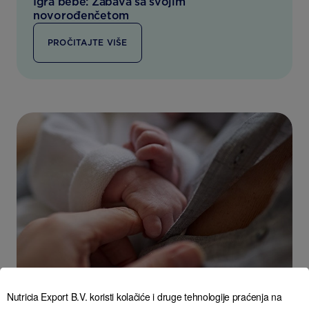
Igra bebe: Zabava sa svojim
novorođenčetom
PROČITAJTE VIŠE
Nutricia Export B.V. koristi kolačiće i druge tehnologije praćenja na