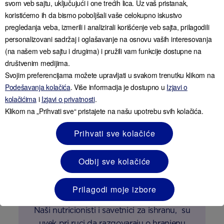
svom veb sajtu, uključujući i one trećih lica. Uz vaš pristanak,
Upoznavanje vaše bebe
koristićemo ih da bismo poboljšali vaše celokupno iskustvo
pregledanja veba, izmerili i analizirali korišćenje veb sajta, prilagodili
PROČITAJTE VIŠE
personalizovani sadržaj i oglašavanje na osnovu vaših interesovanja
(na našem veb sajtu i drugima) i pružili vam funkcije dostupne na
društvenim medijima.
Svojim preferencijama možete upravljati u svakom trenutku klikom na
Podešavanja kolačića
. Više informacija je dostupno u
Izjavi o
kolačićima
i
Izjavi o privatnosti
.
Klikom na „Prihvati sve“ pristajete na našu upotrebu svih kolačića.
Prihvati sve kolačiće
Odbij sve kolačiće
Pitanja o hranjenju i ishrani?
Prilagodi moje izbore
Naši nutricionisti i savetnici za ishranu, su
uvek pri ruci da razgovaraju o hranjenu