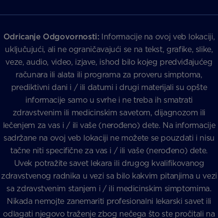
Odricanje Odgovornosti:
Informacije na ovoj veb lokaciji,
uključujući, ali ne ograničavajući se na tekst, grafike, slike,
veze, audio, video, izjave, ishod bilo kojeg predviđajućeg
računara ili alata ili programa za proveru simptoma,
prediktivni dani i / ili datumi i drugi materijali su opšte
informacije samo u svrhe i ne treba ih smatrati
zdravstvenim ili medicinskim savetom, dijagnozom ili
lečenjem za vas i / ili vaše (nerođeno) dete. Na informacije
sadržane na ovoj veb lokaciji ne možete se pouzdati i nisu
tačne niti specifične za vas i / ili vaše (nerođeno) dete.
Uvek potražite savet lekara ili drugog kvalifikovanog
zdravstvenog radnika u vezi sa bilo kakvim pitanjima u vezi
sa zdravstvenim stanjem i / ili medicinskim simptomima.
Nikada nemojte zanemariti profesionalni lekarski savet ili
odlagati njegovo traženje zbog nečega što ste pročitali na