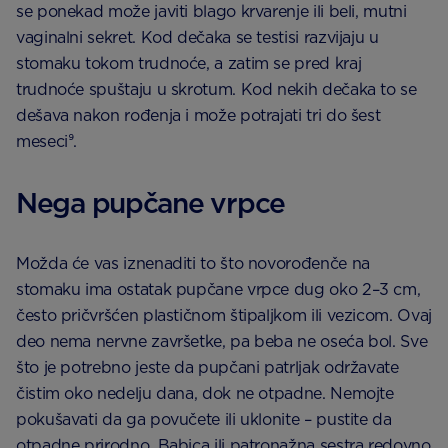
se ponekad može javiti blago krvarenje ili beli, mutni
vaginalni sekret. Kod dečaka se testisi razvijaju u
stomaku tokom trudnoće, a zatim se pred kraj
trudnoće spuštaju u skrotum. Kod nekih dečaka to se
dešava nakon rođenja i može potrajati tri do šest
meseci⁹.
Nega pupčane vrpce
Možda će vas iznenaditi to što novorođenče na
stomaku ima ostatak pupčane vrpce dug oko 2–3 cm,
često pričvršćen plastičnom štipaljkom ili vezicom. Ovaj
deo nema nervne završetke, pa beba ne oseća bol. Sve
što je potrebno jeste da pupčani patrljak održavate
čistim oko nedelju dana, dok ne otpadne. Nemojte
pokušavati da ga povučete ili uklonite – pustite da
otpadne prirodno. Babica ili patronažna sestra redovno