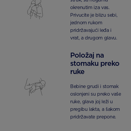
okrenutim iza vas.
Privucite je blizu sebi,
jednom rukom
pridržavajući leđa i
vrat, a drugom glavu.
Položaj na
stomaku preko
ruke
Bebine grudi i stomak
oslonjeni su preko vaše
ruke, glava joj leži u
pregibu lakta, a šakom
pridržavate prepone.