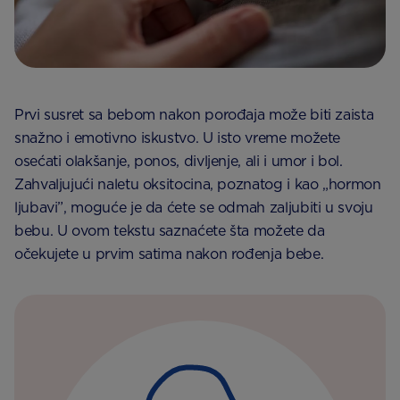
Prvi susret sa bebom nakon porođaja može biti zaista
snažno i emotivno iskustvo. U isto vreme možete
osećati olakšanje, ponos, divljenje, ali i umor i bol.
Zahvaljujući naletu oksitocina, poznatog i kao „hormon
ljubavi”, moguće je da ćete se odmah zaljubiti u svoju
bebu. U ovom tekstu saznaćete šta možete da
očekujete u prvim satima nakon rođenja bebe.