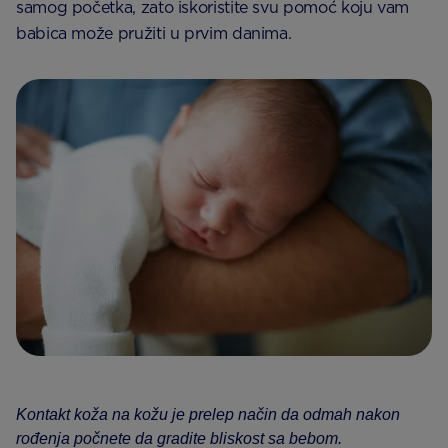
samog početka, zato iskoristite svu pomoć koju vam
babica može pružiti u prvim danima.
Kontakt koža na kožu je prelep način da odmah nakon
rođenja počnete da gradite bliskost sa bebom.