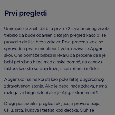
Prvi pregledi
Umirujuće je znati da bi u prvih 72 sata bebinog života
trebalo da bude obavljen detaljan pregled kako bi se
proverilo da li je beba zdrava. Prva procena, koja se
sprovodi u prvim minutima života, naziva se Apgar
skor. Ona pomaže babici ili lekaru da procene da li je
bebi potrebna hitna medicinska pomoć, na osnovu
faktora kao što su boja kože, srčani ritam i refleksi.
Apgar skor se ne koristi kao pokazatelj dugoročnog
zdravstvenog stanja. Ako je beba inače zdrava, nema
razloga za brigu čak ni ako je Apgar skor bio niži.
Drugi postnatalni pregledi uključuju proveru očiju,
ušiju, srca, kukova i testisa kod dečaka. Sluh se