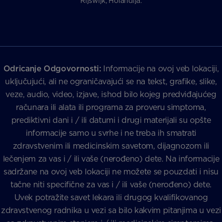
Rijswijk, Holandija.
Odricanje Odgovornosti:
Informacije na ovoj veb lokaciji,
uključujući, ali ne ograničavajući se na tekst, grafike, slike,
veze, audio, video, izjave, ishod bilo kojeg predviđajućeg
računara ili alata ili programa za proveru simptoma,
prediktivni dani i / ili datumi i drugi materijali su opšte
informacije samo u svrhe i ne treba ih smatrati
zdravstvenim ili medicinskim savetom, dijagnozom ili
lečenjem za vas i / ili vaše (nerođeno) dete. Na informacije
sadržane na ovoj veb lokaciji ne možete se pouzdati i nisu
tačne niti specifične za vas i / ili vaše (nerođeno) dete.
Uvek potražite savet lekara ili drugog kvalifikovanog
zdravstvenog radnika u vezi sa bilo kakvim pitanjima u vezi