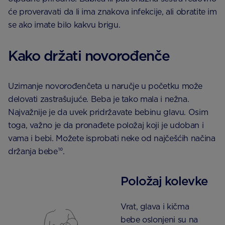
će proveravati da li ima znakova infekcije, ali obratite im
se ako imate bilo kakvu brigu.
Kako držati novorođenče
Uzimanje novorođenčeta u naručje u početku može
delovati zastrašujuće. Beba je tako mala i nežna.
Najvažnije je da uvek pridržavate bebinu glavu. Osim
toga, važno je da pronađete položaj koji je udoban i
vama i bebi. Možete isprobati neke od najčešćih načina
držanja bebe¹⁰.
Položaj kolevke
Vrat, glava i kičma
bebe oslonjeni su na