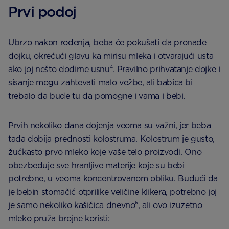
Prvi podoj
Ubrzo nakon rođenja, beba će pokušati da pronađe
dojku, okrećući glavu ka mirisu mleka i otvarajući usta
ako joj nešto dodirne usnu⁴. Pravilno prihvatanje dojke i
sisanje mogu zahtevati malo vežbe, ali babica bi
trebalo da bude tu da pomogne i vama i bebi.
Prvih nekoliko dana dojenja veoma su važni, jer beba
tada dobija prednosti kolostruma. Kolostrum je gusto,
žućkasto prvo mleko koje vaše telo proizvodi. Ono
obezbeđuje sve hranljive materije koje su bebi
potrebne, u veoma koncentrovanom obliku. Budući da
je bebin stomačić otprilike veličine klikera, potrebno joj
je samo nekoliko kašičica dnevno⁵, ali ovo izuzetno
mleko pruža brojne koristi: