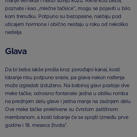
manje verniksa i nešto suvlju kožu. Akne kod beba,
poznate i kao „mlečne tačkice”, mogu se pojaviti u bilo
kom trenutku. Potpuno su bezopasne, nastaju pod
uticajem hormona i obično nestaju u roku od nekoliko
nedelja.
Glava
Da bi beba lakše prošla kroz porođajni kanal, kosti
lobanje nisu potpuno srasle, pa glava nakon rođenja
može izgledati izduženo. Na bebinoj glavi postoje dve
meke tačke, odnosno fontanele: jedna u obliku romba
na prednjem delu glave i jedna manja na zadnjem delu.
Ove meke tačke prekrivene su čvrstom zaštitnom
membranom, a kosti lobanje će se spojiti između prve
godine i 18. meseca života⁷.