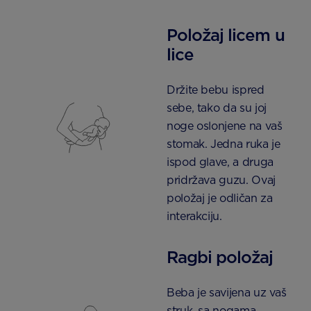
Položaj licem u
lice
Držite bebu ispred
sebe, tako da su joj
noge oslonjene na vaš
stomak. Jedna ruka je
ispod glave, a druga
pridržava guzu. Ovaj
položaj je odličan za
interakciju.
Ragbi položaj
Beba je savijena uz vaš
struk, sa nogama