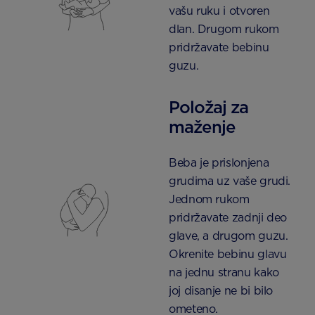
vašu ruku i otvoren
dlan. Drugom rukom
pridržavate bebinu
guzu.
Položaj za
maženje
Beba je prislonjena
grudima uz vaše grudi.
Jednom rukom
pridržavate zadnji deo
glave, a drugom guzu.
Okrenite bebinu glavu
na jednu stranu kako
joj disanje ne bi bilo
ometeno.