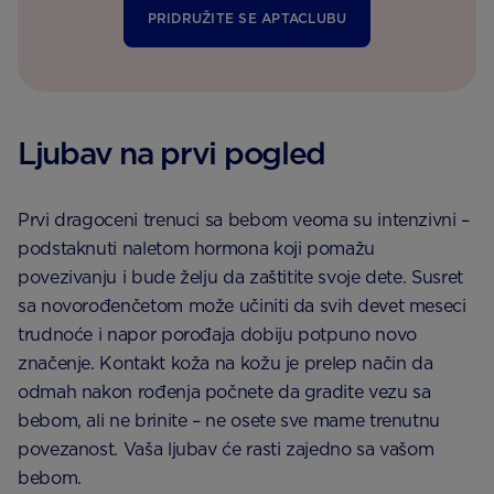
PRIDRUŽITE SE APTACLUBU
Ljubav na prvi pogled
Prvi dragoceni trenuci sa bebom veoma su intenzivni –
podstaknuti naletom hormona koji pomažu
povezivanju i bude želju da zaštitite svoje dete. Susret
sa novorođenčetom može učiniti da svih devet meseci
trudnoće i napor porođaja dobiju potpuno novo
značenje. Kontakt koža na kožu je prelep način da
odmah nakon rođenja počnete da gradite vezu sa
bebom, ali ne brinite – ne osete sve mame trenutnu
povezanost. Vaša ljubav će rasti zajedno sa vašom
bebom.