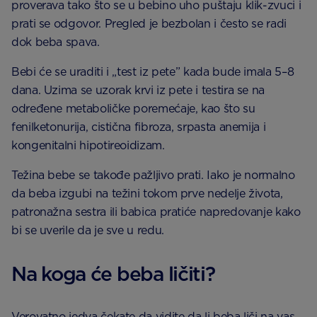
proverava tako što se u bebino uho puštaju klik-zvuci i
prati se odgovor. Pregled je bezbolan i često se radi
dok beba spava.
Bebi će se uraditi i „test iz pete” kada bude imala 5–8
dana. Uzima se uzorak krvi iz pete i testira se na
određene metaboličke poremećaje, kao što su
fenilketonurija, cistična fibroza, srpasta anemija i
kongenitalni hipotireoidizam.
Težina bebe se takođe pažljivo prati. Iako je normalno
da beba izgubi na težini tokom prve nedelje života,
patronažna sestra ili babica pratiće napredovanje kako
bi se uverile da je sve u redu.
Na koga će beba ličiti?
Verovatno jedva čekate da vidite da li beba liči na vas,