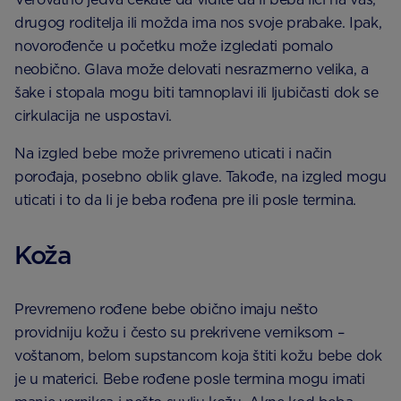
drugog roditelja ili možda ima nos svoje prabake. Ipak,
novorođenče u početku može izgledati pomalo
neobično. Glava može delovati nesrazmerno velika, a
šake i stopala mogu biti tamnoplavi ili ljubičasti dok se
cirkulacija ne uspostavi.
Na izgled bebe može privremeno uticati i način
porođaja, posebno oblik glave. Takođe, na izgled mogu
uticati i to da li je beba rođena pre ili posle termina.
Koža
Prevremeno rođene bebe obično imaju nešto
providniju kožu i često su prekrivene verniksom –
voštanom, belom supstancom koja štiti kožu bebe dok
je u materici. Bebe rođene posle termina mogu imati