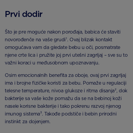
Prvi dodir
Što je pre moguće nakon porođaja, babica će staviti
novorođenče na vaše grudi¹. Ovaj blizak kontakt
omogućava vam da gledate bebu u oči, posmatrate
njene crte lica i pružite joj prvi utešni zagrljaj – sve su to
važni koraci u međusobnom upoznavanju.
Osim emocionalnih benefita za oboje, ovaj prvi zagrljaj
ima i brojne fizičke koristi za bebu. Pomaže u regulaciji
telesne temperature, nivoa glukoze i ritma disanja², dok
bakterije sa vaše kože pomažu da se na bebinoj koži
nasele korisne bakterije i tako pokrenu razvoj njenog
imunog sistema³. Takođe podstiče i bebin prirodni
instinkt za dojenjem.