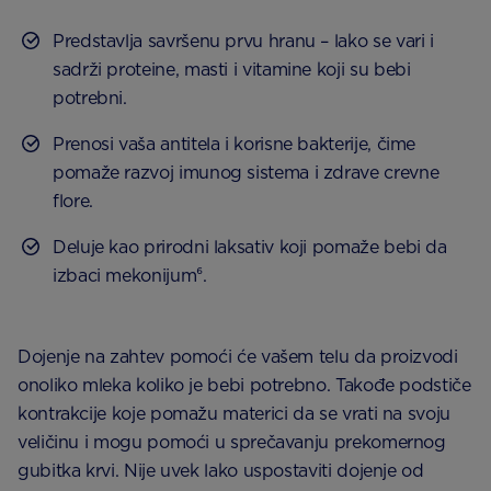
Predstavlja savršenu prvu hranu – lako se vari i
sadrži proteine, masti i vitamine koji su bebi
potrebni.
Prenosi vaša antitela i korisne bakterije, čime
pomaže razvoj imunog sistema i zdrave crevne
flore.
Deluje kao prirodni laksativ koji pomaže bebi da
izbaci mekonijum⁶.
Dojenje na zahtev pomoći će vašem telu da proizvodi
onoliko mleka koliko je bebi potrebno. Takođe podstiče
kontrakcije koje pomažu materici da se vrati na svoju
veličinu i mogu pomoći u sprečavanju prekomernog
gubitka krvi. Nije uvek lako uspostaviti dojenje od