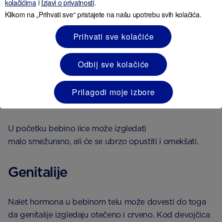
kolačićima
i
Izjavi o privatnosti
.
vidi oblike dalje od oko 20 cm – što je taman dovoljno
Klikom na „Prihvati sve“ pristajete na našu upotrebu svih kolačića.
da vidi vaše lice dok je dojite.
Prihvati sve kolačiće
Nemojte se uplašiti ako primetite da bebine oči
povremeno „beže” u različitim pravcima, to bi trebalo
Odbij sve kolačiće
da se spontano povuče oko trećeg meseca života⁷.
Prilagodi moje izbore
Lice
U početku bebino lice može izgledati
malo smežurano, ali će se ubrzo opustiti i omekšati.
Genitalije
Nalet hormona u bebinom telu može dovesti do toga
da genitalije izgledaju otečeno i crveno. Kod devojčica