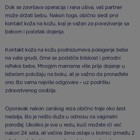
Dok se završava operacija i rana ušiva, vaš partner
može držati bebu. Nakon toga, obično sledi prvi
kontakt koža na kožu, koji je važan za povezivanje sa
bebom i početak dojenja.
Kontakt koža na kožu podrazumeva polaganje bebe
na vaše grudi, čime se podstiče bliskost i prirodni
refleksi bebe. Mnogim mamama više prija dojenje u
ležećem položaju na boku, ali je važno da pronađete
ono što vama najviše odgovara – uz podršku
zdravstvenog osoblja.
Oporavak nakon carskog reza obično traje oko šest
nedelja, što je nešto duže u odnosu na vaginalni
porođaj. Ukoliko je sve u redu, kući možete ići već
nakon 24 sata, ali većina žena ostaje u bolnici između 2