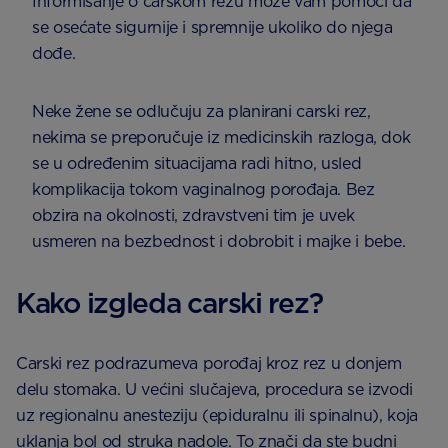
Informisanje o carskom rezu može vam pomoći da
se osećate sigurnije i spremnije ukoliko do njega
dođe.
Neke žene se odlučuju za planirani carski rez,
nekima se preporučuje iz medicinskih razloga, dok
se u određenim situacijama radi hitno, usled
komplikacija tokom vaginalnog porođaja. Bez
obzira na okolnosti, zdravstveni tim je uvek
usmeren na bezbednost i dobrobit i majke i bebe.
Kako izgleda carski rez?
Carski rez podrazumeva porođaj kroz rez u donjem
delu stomaka. U većini slučajeva, procedura se izvodi
uz regionalnu anesteziju (epiduralnu ili spinalnu), koja
uklanja bol od struka nadole. To znači da ste budni