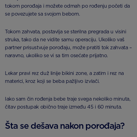
tokom porođaja i možete odmah po rođenju početi da
se povezujete sa svojom bebom.
Tokom zahvata, postavlja se sterilna pregrada u visini
struka, tako da ne vidite samu operaciju. Ukoliko vaš
partner prisustvuje porođaju, može pratiti tok zahvata –
naravno, ukoliko se vi sa tim osećate prijatno.
Lekar pravi rez duž linije bikini zone, a zatim i rez na
materici, kroz koji se beba pažljivo izvlači.
Iako sam čin rođenja bebe traje svega nekoliko minuta,
čitav postupak obično traje između 45 i 60 minuta.
Šta se dešava nakon porođaja?