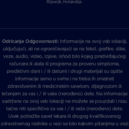
Rijswijk, Holandija.
Odricanje Odgovornosti:
Informacije na ovoj veb lokaciji,
uključujući, ali ne ograničavajući se na tekst, grafike, slike,
veze, audio, video, izjave, ishod bilo kojeg predviđajućeg
računara ili alata ili programa za proveru simptoma,
prediktivni dani i / ili datumi i drugi materijali su opšte
informacije samo u svrhe i ne treba ih smatrati
zdravstvenim ili medicinskim savetom, dijagnozom ili
lečenjem za vas i / ili vaše (nerođeno) dete. Na informacije
sadržane na ovoj veb lokaciji ne možete se pouzdati i nisu
tačne niti specifične za vas i / ili vaše (nerođeno) dete.
Uvek potražite savet lekara ili drugog kvalifikovanog
zdravstvenog radnika u vezi sa bilo kakvim pitanjima u vezi