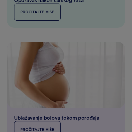
Oporavak nakon carskog reza
PROČITAJTE VIŠE
Ublažavanje bolova tokom porođaja
PROČITAJTE VIŠE