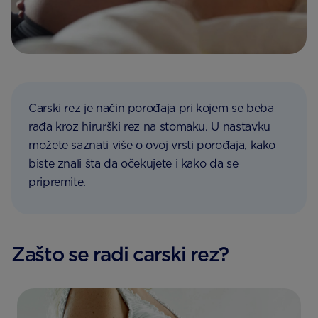
Carski rez je način porođaja pri kojem se beba
rađa kroz hirurški rez na stomaku. U nastavku
možete saznati više o ovoj vrsti porođaja, kako
biste znali šta da očekujete i kako da se
pripremite.
Zašto se radi carski rez?