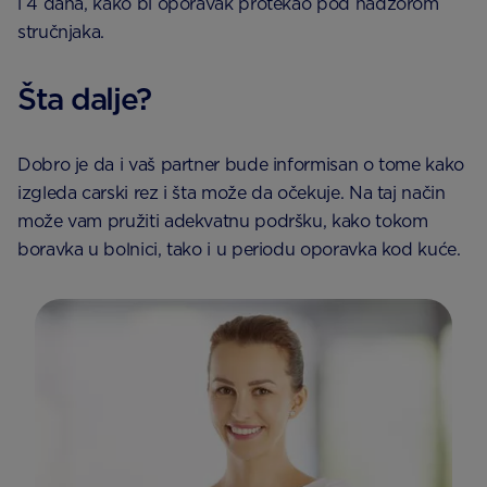
i 4 dana, kako bi oporavak protekao pod nadzorom
stručnjaka.
Šta dalje?
Dobro je da i vaš partner bude informisan o tome kako
izgleda carski rez i šta može da očekuje. Na taj način
može vam pružiti adekvatnu podršku, kako tokom
boravka u bolnici, tako i u periodu oporavka kod kuće.