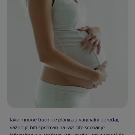
Iako mnoge trudnice planiraju vaginalni porođaj,
važno je biti spreman na različite scenarije.