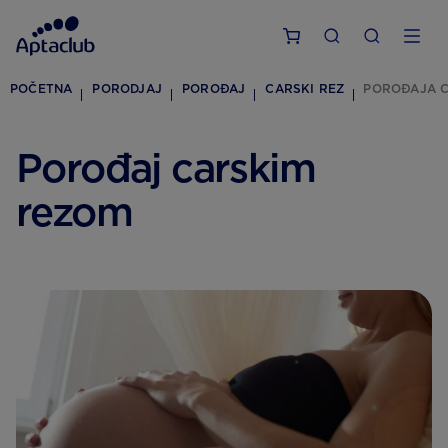
POČETNA
PORODJAJ
POROĐAJ
CARSKI REZ
POROĐAJA 
Porođaj carskim
rezom