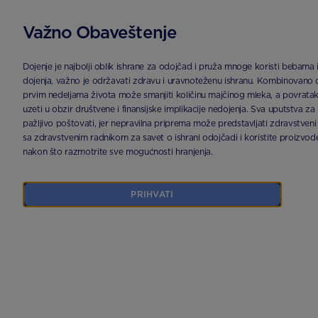
Važno Obaveštenje
POČETNA
PROIZVODI
APTAMIL ® 1 PRONUTRA® | APTACLUB
Dojenje je najbolji oblik ishrane za odojčad i pruža mnoge koristi bebama
dojenja, važno je održavati zdravu i uravnoteženu ishranu. Kombinovano doj
prvim nedeljama života može smanjiti količinu majčinog mleka, a povratak 
uzeti u obzir društvene i finansijske implikacije nedojenja. Sva uputstva za
pažljivo poštovati, jer nepravilna priprema može predstavljati zdravstveni
sa zdravstvenim radnikom za savet o ishrani odojčadi i koristite proiz
nakon što razmotrite sve mogućnosti hranjenja.
PRIHVATI