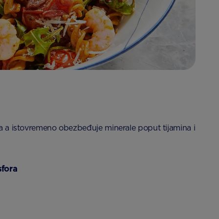
ina a istovremeno obezbeđuje minerale poput tijamina i
sfora