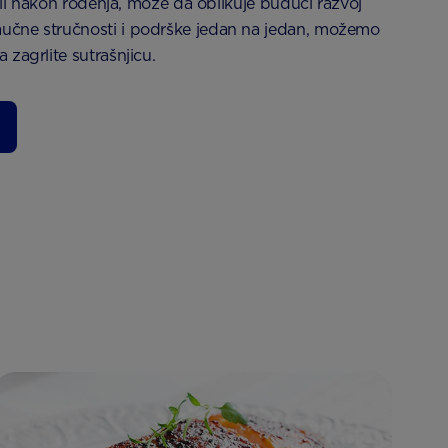
 ili nakon rođenja, može da oblikuje budući razvoj
učne stručnosti i podrške jedan na jedan, možemo
zagrlite sutrašnjicu.