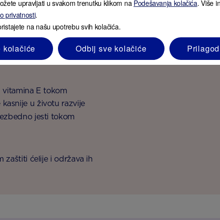
ožete upravljati u svakom trenutku klikom na
Podešavanja kolačića
. Više 
prekriveno sosom. Po 
 o privatnosti
.
smekšali.
pristajete na našu upotrebu svih kolačića.
vlakna koja mogu da
Umešajte rukolu sas
e kolačiće
Odbij sve kolačiće
Prilagod
šim hormonalnim
parmezana i crnog bi
s vitamina E tokom
asnije u životu razvije
bezbedno jesti tokom
zaštiti ćelije i održava ih