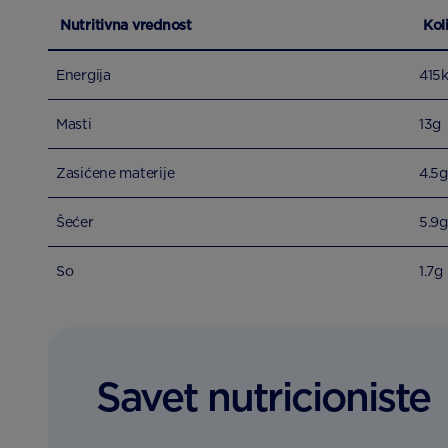
Nutritivna vrednost
Kol
Energija
415k
Masti
13g
Zasićene materije
4.5g
Šećer
5.9g
So
1.7g
Savet nutricioniste