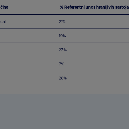
ičina
% Referentni unos hranljivih sastoj
cal
21%
19%
23%
7%
28%