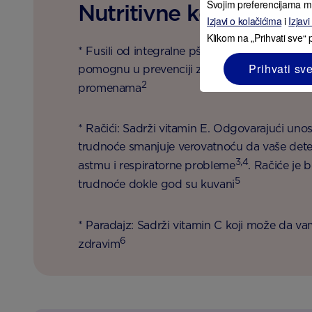
Svojim preferencijama m
Nutritivne koristi
Izjavi o kolačićima
i
Izjavi
Klikom na „Prihvati sve“ 
* Fusili od integralne pšenice: Obezbeđuju 
Prihvati sv
pomognu u prevenciji zatvora izazvanog va
2
promenama
* Račići: Sadrži vitamin E. Odgovarajući uno
trudnoće smanjuje verovatnoću da vaše dete k
3,4
astmu i respiratorne probleme
. Račiće je 
5
trudnoće dokle god su kuvani
* Paradajz: Sadrži vitamin C koji može da vam 
6
zdravim