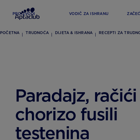
PROIZVODI
VODIČ ZA ISHRANU
ZAČE
POČETNA
TRUDNOĆA
DIJETA & ISHRANA
RECEPTI ZA TRUDN
Paradajz, račići
chorizo fusili
testenina