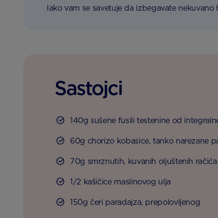
Iako vam se savetuje da izbegavate nekuvano 
Sastojci
140g sušene fusili testenine od integral
60g chorizo kobasice, tanko narezane p
70g smrznutih, kuvanih oljuštenih račića
1/2 kašičice maslinovog ulja
150g čeri paradajza, prepolovljenog