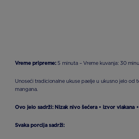
Vreme pripreme:
5 minuta – Vreme kuvanja: 30 minuta
Unoseći tradicionalne ukuse paelje u ukusno jelo od t
mangana.
Ovo jelo sadrži: Nizak nivo šećera • izvor vlakana •
Svaka porcija sadrži: