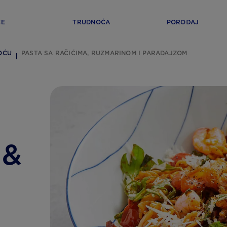
ĆE
TRUDNOĆA
POROĐAJ
OĆU
PASTA SA RAČIĆIMA, RUZMARINOM I PARADAJZOM
 &