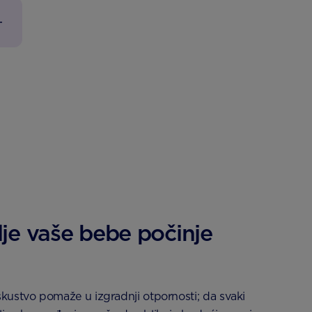
je vaše bebe počinje
kustvo pomaže u izgradnji otpornosti; da svaki