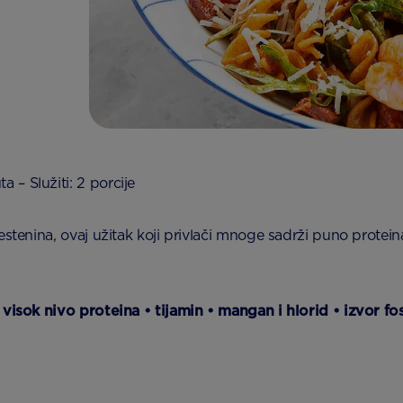
 – Služiti: 2 porcije
estenina, ovaj užitak koji privlači mnoge sadrži puno prote
 visok nivo proteina • tijamin • mangan i hlorid • izvor fo