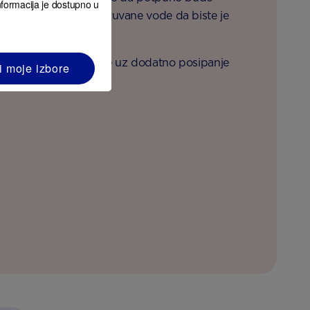
informacija je dostupno u
potrebi dodajte još skuvane vode da biste je
vim
na kraju i poslužite uz dodatno posipanje
i moje izbore
bera odozgo.