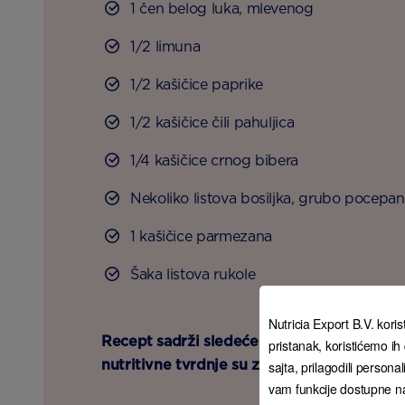
1 čen belog luka, mlevenog
1/2 limuna
1/2 kašičice paprike
1/2 kašičice čili pahuljica
1/4 kašičice crnog bibera
Nekoliko listova bosiljka, grubo pocepan
1 kašičice parmezana
Šaka listova rukole
Nutricia Export B.V. korist
Recept sadrži sledeće alergene: rakovi, gl
pristanak, koristićemo ih
nutritivne tvrdnje su zasnovane na analizi 
sajta, prilagodili person
vam funkcije dostupne n