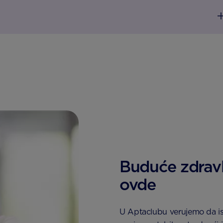
Buduće zdravl
ovde
U Aptaclubu verujemo da is