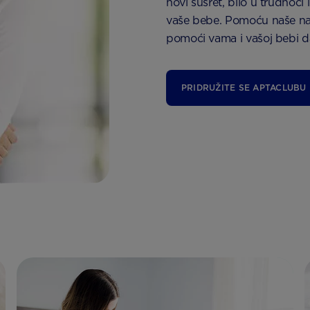
novi susret, bilo u trudnoći
vaše bebe. Pomoću naše na
pomoći vama i vašoj bebi da 
PRIDRUŽITE SE APTACLUBU