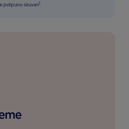
1
 je potpuno skuvan
.
reme