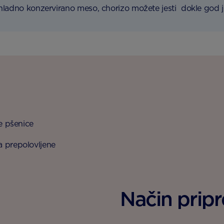
hladno konzervirano meso, chorizo možete jesti dokle god
ne pšenice
a prepolovljene
Način prip