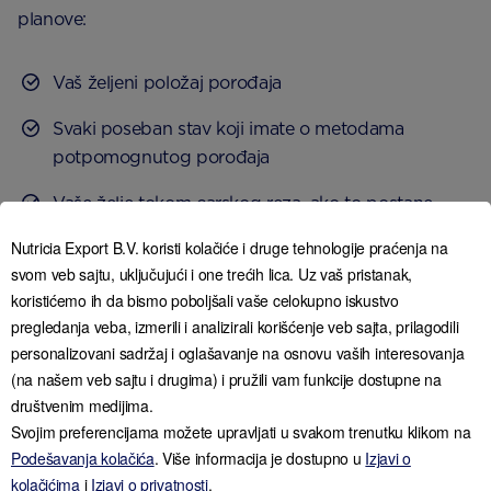
planove:
Vaš željeni položaj porođaja
Svaki poseban stav koji imate o metodama
potpomognutog porođaja
Vaše želje tokom carskog reza, ako to postane
neophodno
Nutricia Export B.V. koristi kolačiće i druge tehnologije praćenja na
svom veb sajtu, uključujući i one trećih lica. Uz vaš pristanak,
koristićemo ih da bismo poboljšali vaše celokupno iskustvo
pregledanja veba, izmerili i analizirali korišćenje veb sajta, prilagodili
personalizovani sadržaj i oglašavanje na osnovu vaših interesovanja
(na našem veb sajtu i drugima) i pružili vam funkcije dostupne na
društvenim medijima.
Svojim preferencijama možete upravljati u svakom trenutku klikom na
Podešavanja kolačića
. Više informacija je dostupno u
Izjavi o
kolačićima
i
Izjavi o privatnosti
.