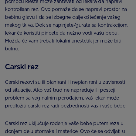
pomoću klešta može zahtevati od lekara da napravi
kontrolisan rez. Ovo pomaže da se napravi prostor za
bebinu glavu i da se izbegne dalje oštećenje vašeg
mekog tkiva. Dok se napinjete/gurate sa kontrakcijom,
lekar će koristiti pincete da nežno vodi vašu bebu.
Možda će vam trebati lokalni anestetik jer može biti
bolno.
Carski rez
Carski rezovi su ili planirani ili neplanirani u zavisnosti
od situacije. Ako vaš trud ne napreduje ili postoji
problem sa vaginalnim porođajem, vaš lekar može
predložiti carski rez radi bezbednosti vas i vaše bebe.
Carski rez uključuje rođenje vaše bebe putem reza u
donjem delu stomaka i materice. Ovo će se odvijati u