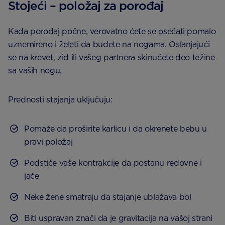
Stojeći – položaj za porođaj
Kada porođaj počne, verovatno ćete se osećati pomalo
uznemireno i želeti da budete na nogama. Oslanjajući
se na krevet, zid ili vašeg partnera skinućete deo težine
sa vaših nogu.
Prednosti stajanja uključuju:
Pomaže da proširite karlicu i da okrenete bebu u
pravi položaj
Podstiče vaše kontrakcije da postanu redovne i
jače
Neke žene smatraju da stajanje ublažava bol
Biti uspravan znači da je gravitacija na vašoj strani