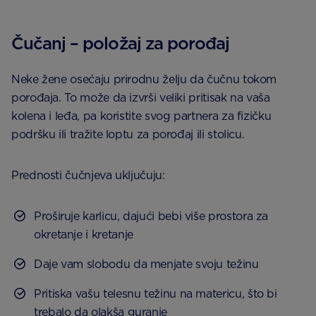
Čučanj – položaj za porođaj
Neke žene osećaju prirodnu želju da čučnu tokom
porođaja. To može da izvrši veliki pritisak na vaša
kolena i leđa, pa koristite svog partnera za fizičku
podršku ili tražite loptu za porođaj ili stolicu.
Prednosti čučnjeva uključuju:
Proširuje karlicu, dajući bebi više prostora za
okretanje i kretanje
Daje vam slobodu da menjate svoju težinu
Pritiska vašu telesnu težinu na matericu, što bi
trebalo da olakša guranje