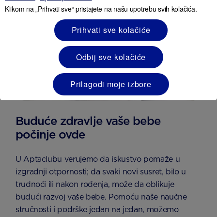
Klikom na „Prihvati sve“ pristajete na našu upotrebu svih kolačića.
Prihvati sve kolačiće
Odbij sve kolačiće
Prilagodi moje izbore
Buduće zdravlje vaše bebe
počinje ovde
U Aptaclubu verujemo da iskustvo pomaže u
izgradnji otpornosti; da svaki novi susret, bilo u
trudnoći ili nakon rođenja, može da oblikuje
budući razvoj vaše bebe. Pomoću naše naučne
stručnosti i podrške jedan na jedan, možemo