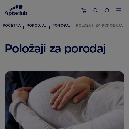
POČETNA
PORODJAJ
POROĐAJ
POLOŽAJI ZA POROĐAJA
Položaji za porođaj