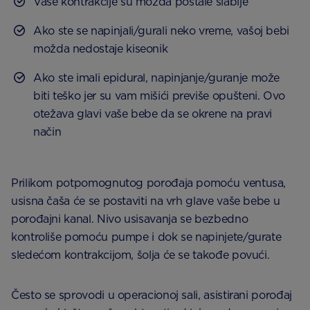
Vaše kontrakcije su možda postale slabije
Ako ste se napinjali/gurali neko vreme, vašoj bebi
možda nedostaje kiseonik
Ako ste imali epidural, napinjanje/guranje može
biti teško jer su vam mišići previše opušteni. Ovo
otežava glavi vaše bebe da se okrene na pravi
način
Prilikom potpomognutog porođaja pomoću ventusa,
usisna čaša će se postaviti na vrh glave vaše bebe u
porođajni kanal. Nivo usisavanja se bezbedno
kontroliše pomoću pumpe i dok se napinjete/gurate
sledećom kontrakcijom, šolja će se takođe povući.
Često se sprovodi u operacionoj sali, asistirani porođaj