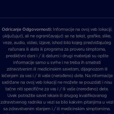
Odricanje Odgovornosti:
Informacije na ovoj veb lokaciji,
uključujući, ali ne ograničavajući se na tekst, grafike, slike,
veze, audio, video, izjave, ishod bilo kojeg predviđajućeg
računara ili alata ili programa za proveru simptoma,
prediktivni dani i / ili datumi i drugi materijali su opšte
informacije samo u svrhe i ne treba ih smatrati
zdravstvenim ili medicinskim savetom, dijagnozom ili
lečenjem za vas i / ili vaše (nerođeno) dete. Na informacije
sadržane na ovoj veb lokaciji ne možete se pouzdati i nisu
tačne niti specifične za vas i / ili vaše (nerođeno) dete.
Uvek potražite savet lekara ili drugog kvalifikovanog
zdravstvenog radnika u vezi sa bilo kakvim pitanjima u vezi
sa zdravstvenim stanjem i / ili medicinskim simptomima.