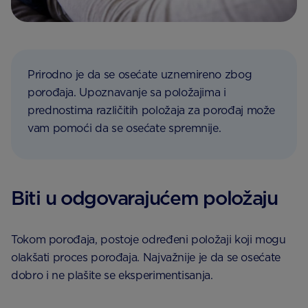
Prirodno je da se osećate uznemireno zbog
porođaja. Upoznavanje sa položajima i
prednostima različitih položaja za porođaj može
vam pomoći da se osećate spremnije.
Biti u odgovarajućem položaju
Tokom porođaja, postoje određeni položaji koji mogu
olakšati proces porođaja. Najvažnije je da se osećate
dobro i ne plašite se eksperimentisanja.