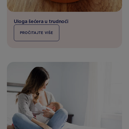
Uloga šećera u trudnoći
PROČITAJTE VIŠE