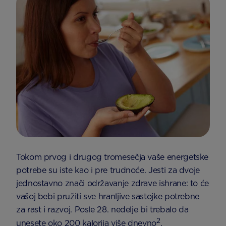
Tokom prvog i drugog tromesečja vaše energetske
potrebe su iste kao i pre trudnoće. Jesti za dvoje
jednostavno znači održavanje zdrave ishrane: to će
vašoj bebi pružiti sve hranljive sastojke potrebne
za rast i razvoj. Posle 28. nedelje bi trebalo da
2
unesete oko 200 kalorija više dnevno
.