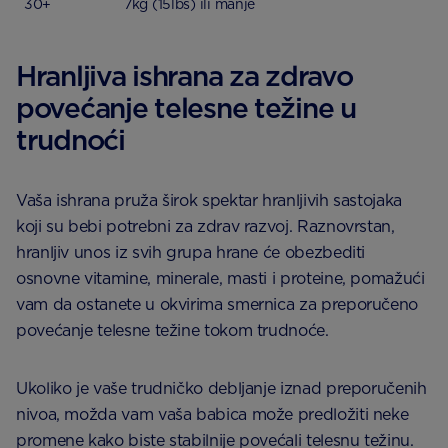
30+
7kg (15lbs) ili manje
Hranljiva ishrana za zdravo
povećanje telesne težine u
trudnoći
Vaša ishrana pruža širok spektar hranljivih sastojaka
koji su bebi potrebni za zdrav razvoj. Raznovrstan,
hranljiv unos iz svih grupa hrane će obezbediti
osnovne vitamine, minerale, masti i proteine, pomažući
vam da ostanete u okvirima smernica za preporučeno
povećanje telesne težine tokom trudnoće.
Ukoliko je vaše trudničko debljanje iznad preporučenih
nivoa, možda vam vaša babica može predložiti neke
promene kako biste stabilnije povećali telesnu težinu.