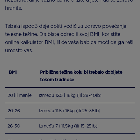
hranite.
Tabela ispod3 daje opšti vodič za zdravo povećanje
telesne težine. Da biste odredili svoj BMI, koristite
online kalkulator BMI, ili će vaša babica moći da ga reši
umesto vas.
BMI
Približna težina koju bi trebalo dobijete
tokom trudnoće
20 ili manje
Između 12.5 i 18kg (ili 28-40lb)
20-26
Između 11.5 i 16kg (ili 25-35lb)
26-30
Između 7 i 11.5kg (ili 15-25lb)