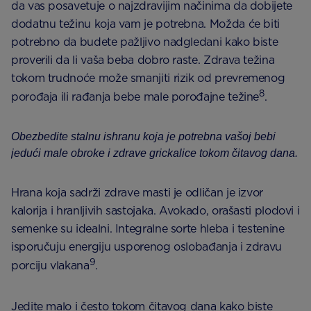
da vas posavetuje o najzdravijim načinima da dobijete
dodatnu težinu koja vam je potrebna. Možda će biti
potrebno da budete pažljivo nadgledani kako biste
proverili da li vaša beba dobro raste. Zdrava težina
tokom trudnoće može smanjiti rizik od prevremenog
8
porođaja ili rađanja bebe male porođajne težine
.
Obezbedite stalnu ishranu koja je potrebna vašoj bebi
jedući male obroke i zdrave grickalice tokom čitavog dana.
Hrana koja sadrži zdrave masti je odličan je izvor
kalorija i hranljivih sastojaka. Avokado, orašasti plodovi i
semenke su idealni. Integralne sorte hleba i testenine
isporučuju energiju usporenog oslobađanja i zdravu
9
porciju vlakana
.
Jedite malo i često tokom čitavog dana kako biste