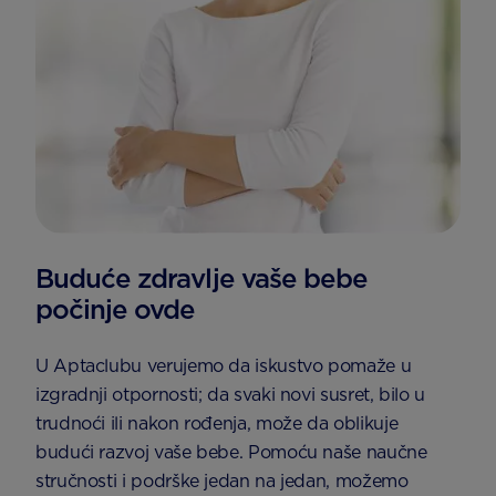
Buduće zdravlje vaše bebe
počinje ovde
U Aptaclubu verujemo da iskustvo pomaže u
izgradnji otpornosti; da svaki novi susret, bilo u
trudnoći ili nakon rođenja, može da oblikuje
budući razvoj vaše bebe. Pomoću naše naučne
stručnosti i podrške jedan na jedan, možemo