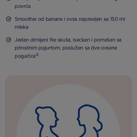
povrća
Smoothie od banane i ovsa napravljen sa 150 ml
mleka
Jedan dimljeni file skuša, iseckan i pomešan sa
prirodnim jogurtom, poslužen sa dve ovsene
4
pogačice