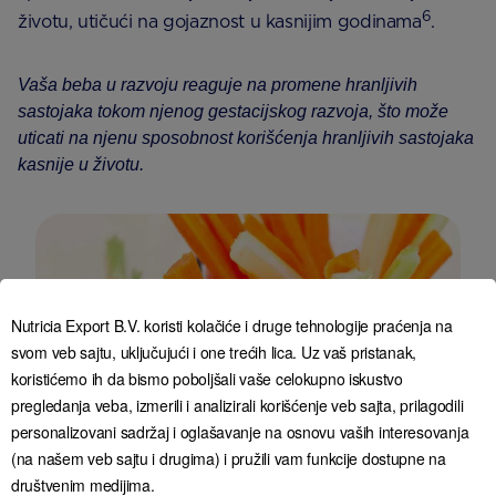
6
životu, utičući na gojaznost u kasnijim godinama
.
Vaša beba u razvoju reaguje na promene hranljivih
sastojaka tokom njenog gestacijskog razvoja, što može
uticati na njenu sposobnost korišćenja hranljivih sastojaka
kasnije u životu.
Nutricia Export B.V. koristi kolačiće i druge tehnologije praćenja na
svom veb sajtu, uključujući i one trećih lica. Uz vaš pristanak,
koristićemo ih da bismo poboljšali vaše celokupno iskustvo
pregledanja veba, izmerili i analizirali korišćenje veb sajta, prilagodili
personalizovani sadržaj i oglašavanje na osnovu vaših interesovanja
(na našem veb sajtu i drugima) i pružili vam funkcije dostupne na
društvenim medijima.