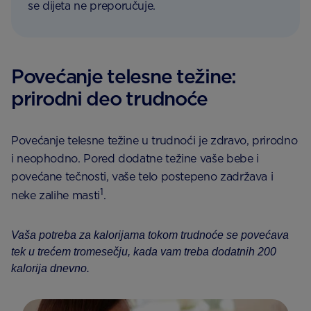
se dijeta ne preporučuje.
Povećanje telesne težine:
prirodni deo trudnoće
Povećanje telesne težine u trudnoći je zdravo, prirodno
i neophodno. Pored dodatne težine vaše bebe i
povećane tečnosti, vaše telo postepeno zadržava i
1
neke zalihe masti
.
Vaša potreba za kalorijama tokom trudnoće se povećava
tek u trećem tromesečju, kada vam treba dodatnih 200
kalorija dnevno.