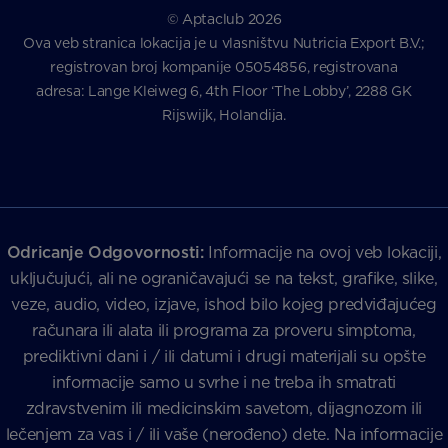
© Aptaclub 2026
Ova veb stranica lokacija je u vlasništvu Nutricia Export B.V.;
registrovan broj kompanije 05054856, registrovana
adresa: Lange Kleiweg 6, 4th Floor ‘The Lobby’, 2288 GK
Rijswijk, Holandija.
Odricanje Odgovornosti:
Informacije na ovoj veb lokaciji,
uključujući, ali ne ograničavajući se na tekst, grafike, slike,
veze, audio, video, izjave, ishod bilo kojeg predviđajućeg
računara ili alata ili programa za proveru simptoma,
prediktivni dani i / ili datumi i drugi materijali su opšte
informacije samo u svrhe i ne treba ih smatrati
zdravstvenim ili medicinskim savetom, dijagnozom ili
lečenjem za vas i / ili vaše (nerođeno) dete. Na informacije