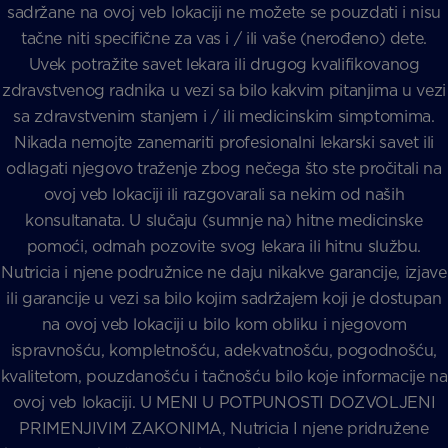
sadržane na ovoj veb lokaciji ne možete se pouzdati i nisu
tačne niti specifične za vas i / ili vaše (nerođeno) dete.
Uvek potražite savet lekara ili drugog kvalifikovanog
zdravstvenog radnika u vezi sa bilo kakvim pitanjima u vezi
sa zdravstvenim stanjem i / ili medicinskim simptomima.
Nikada nemojte zanemariti profesionalni lekarski savet ili
odlagati njegovo traženje zbog nečega što ste pročitali na
ovoj veb lokaciji ili razgovarali sa nekim od naših
konsultanata. U slučaju (sumnje na) hitne medicinske
pomoći, odmah pozovite svog lekara ili hitnu službu.
Nutricia i njene podružnice ne daju nikakve garancije, izjave
ili garancije u vezi sa bilo kojim sadržajem koji je dostupan
na ovoj veb lokaciji u bilo kom obliku i njegovom
ispravnošću, kompletnošću, adekvatnošću, pogodnošću,
kvalitetom, pouzdanošću i tačnošću bilo koje informacije na
ovoj veb lokaciji. U MENI U POTPUNOSTI DOZVOLJENI
PRIMENJIVIM ZAKONIMA, Nutricia I njene pridružene