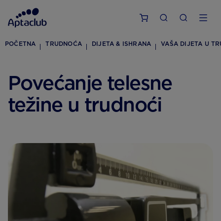
POČETNA
TRUDNOĆA
DIJETA & ISHRANA
VAŠA DIJETA U T
Povećanje telesne
težine u trudnoći