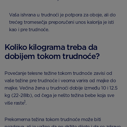
Vaša ishrana u trudnoći je potpora za oboje, ali do
trećeg tromesečja preporučeni unos kalorija je isti
kao i pre trudnoće.
Koliko kilograma treba da
dobijem tokom trudnoće?
Povećanje telesne težine tokom trudnoće zavisi od
vaše težine pre trudnoće i veoma varira od majke do
majke. Većina žena u trudnoći dobije između 10 i 12.5
kg (22-28lb), od čega je nešto težina bebe koja sve
1
više raste
.
Prekomerna težina tokom trudnoće može biti
nezdrava, ali je važno da ne držite dijete i da se zdravo