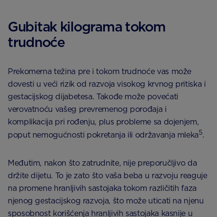
Gubitak kilograma tokom
trudnoće
Prekomerna težina pre i tokom trudnoće vas može
dovesti u veći rizik od razvoja visokog krvnog pritiska i
gestacijskog dijabetesa. Takođe može povećati
verovatnoću vašeg prevremenog porođaja i
komplikacija pri rođenju, plus probleme sa dojenjem,
5
poput nemogućnosti pokretanja ili održavanja mleka
.
Međutim, nakon što zatrudnite, nije preporučljivo da
držite dijetu. To je zato što vaša beba u razvoju reaguje
na promene hranljivih sastojaka tokom različitih faza
njenog gestacijskog razvoja, što može uticati na njenu
sposobnost korišćenja hranljivih sastojaka kasnije u