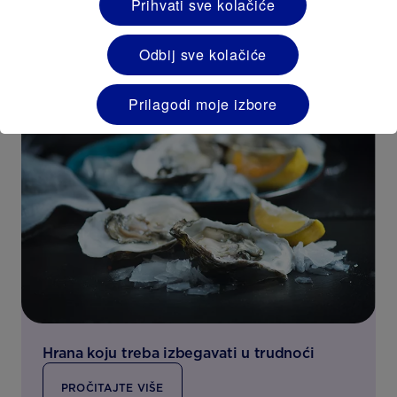
Prihvati sve kolačiće
Odbij sve kolačiće
Prilagodi moje izbore
Hrana koju treba izbegavati u trudnoći
PROČITAJTE VIŠE