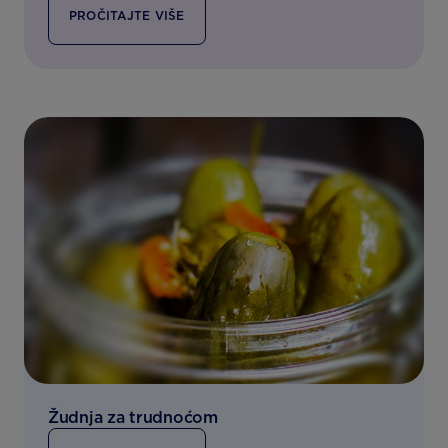
PROČITAJTE VIŠE
Žudnja za trudnoćom