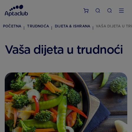
POČETNA
TRUDNOĆA
DIJETA & ISHRANA
VAŠA DIJETA U T
Vaša dijeta u trudnoći