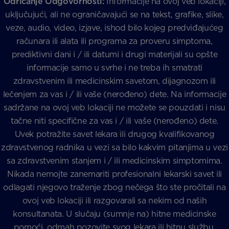
Odricanje Odgovornosti:
Informacije na ovoj veb lokaciji,
uključujući, ali ne ograničavajući se na tekst, grafike, slike,
veze, audio, video, izjave, ishod bilo kojeg predviđajućeg
računara ili alata ili programa za proveru simptoma,
prediktivni dani i / ili datumi i drugi materijali su opšte
informacije samo u svrhe i ne treba ih smatrati
zdravstvenim ili medicinskim savetom, dijagnozom ili
lečenjem za vas i / ili vaše (nerođeno) dete. Na informacije
sadržane na ovoj veb lokaciji ne možete se pouzdati i nisu
tačne niti specifične za vas i / ili vaše (nerođeno) dete.
Uvek potražite savet lekara ili drugog kvalifikovanog
zdravstvenog radnika u vezi sa bilo kakvim pitanjima u vezi
sa zdravstvenim stanjem i / ili medicinskim simptomima.
Nikada nemojte zanemariti profesionalni lekarski savet ili
odlagati njegovo traženje zbog nečega što ste pročitali na
ovoj veb lokaciji ili razgovarali sa nekim od naših
konsultanata. U slučaju (sumnje na) hitne medicinske
pomoći, odmah pozovite svog lekara ili hitnu službu.