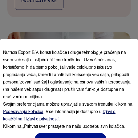
PROČITAJTE VIŠE
Nutricia Export B.V. koristi kolačiće i druge tehnologije praćenja na
svom veb sajtu, uključujući i one trećih lica. Uz vaš pristanak,
koristićemo ih da bismo poboljšali vaše celokupno iskustvo
pregledanja veba, izmerili i analizirali korišćenje veb sajta, prilagodili
personalizovani sadržaj i oglašavanje na osnovu vaših interesovanja
(na našem veb sajtu i drugima) i pružili vam funkcije dostupne na
društvenim medijima.
Svojim preferencijama možete upravljati u svakom trenutku klikom na
Podešavanja kolačića
. Više informacija je dostupno u
Izjavi o
kolačićima
i
Izjavi o privatnosti
.
Zdrava dijeta u trudnoći
Klikom na „Prihvati sve“ pristajete na našu upotrebu svih kolačića.
PROČITAJTE VIŠE