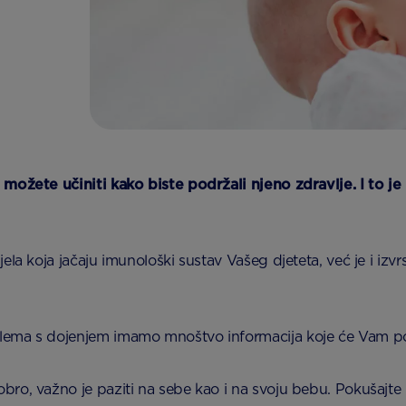
 možete učiniti kako biste podržali njeno zdravlje. I to j
la koja jačaju imunološki sustav Vašeg djeteta, već je i izv
lema s dojenjem imamo mnoštvo informacija koje će Vam po
o, važno je paziti na sebe kao i na svoju bebu. Pokušajte n