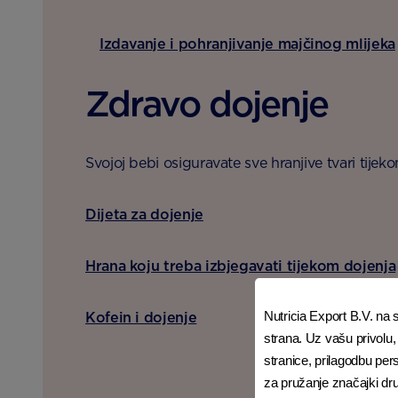
Izdavanje i pohranjivanje majčinog mlijeka
Zdravo dojenje
Svojoj bebi osiguravate sve hranjive tvari tijek
Dijeta za dojenje
Hrana koju treba izbjegavati tijekom dojenja
Nutricia Export B.V. na sv
Kofein i dojenje
strana. Uz vašu privolu,
stranice, prilagodbu per
za pružanje značajki dr