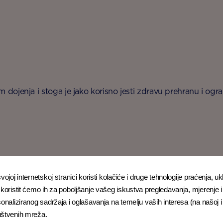
om dojenja i stoga je jako korisno jesti zdravu prehranu i ogr
ojoj internetskoj stranici koristi kolačiće i druge tehnologije praćenja, ukl
 koristit ćemo ih za poboljšanje vašeg iskustva pregledavanja, mjerenje i 
sonaliziranog sadržaja i oglašavanja na temelju vaših interesa (na našoj 
uštvenih mreža.