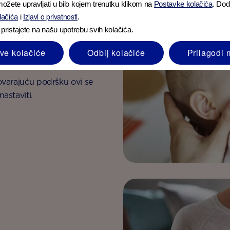
ožete upravljati u bilo kojem trenutku klikom na
Postavke kolačića
. Dod
Izjavi o privatnosti
olačića
i
.
 pristajete na našu upotrebu svih kolačića.
em
sve kolačiće
Odbij kolačiće
Prilagodi 
ovarajuću podršku ovi se
astaviti.