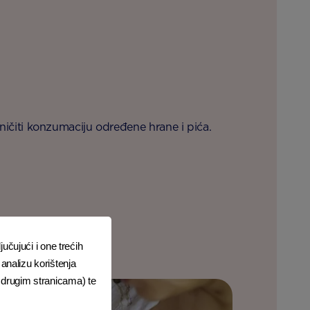
aničiti konzumaciju određene hrane i pića.
jučujući i one trećih
analizu korištenja
i drugim stranicama) te