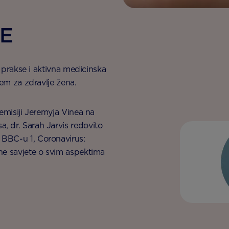
BE
će prakse i aktivna medicinska
jem za zdravlje žena.
 emisiji Jeremyja Vinea na
, dr. Sarah Jarvis redovito
 BBC-u 1, Coronavirus:
čne savjete o svim aspektima