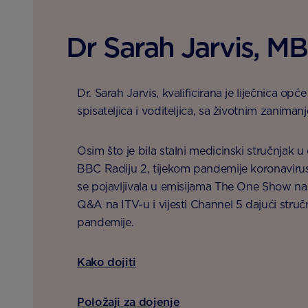
Dr Sarah Jarvis, M
Dr. Sarah Jarvis, kvalificirana je liječnica op
spisateljica i voditeljica, sa životnim zaniman
Osim što je bila stalni medicinski stručnjak u
BBC Radiju 2, tijekom pandemije koronavirusa
se pojavljivala u emisijama The One Show na
Q&A na ITV-u i vijesti Channel 5 dajući stru
pandemije.
Kako dojiti
Položaji za dojenje