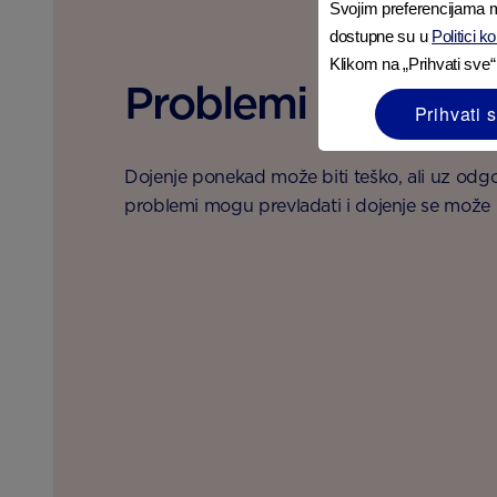
Svojim preferencijama m
dostupne su u
Politici k
Klikom na „Prihvati sve“
Problemi s dojenj
Prihvati 
Dojenje ponekad može biti teško, ali uz odg
problemi mogu prevladati i dojenje se može n