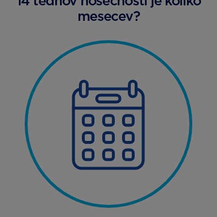
14 tednov nosečnosti je koliko
mesecev?