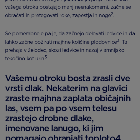
vašega otroka postajajo manj neenakomerni, začne se
2
obračati in pretegovati roke, zapestja in noge
.
Še pomembneje pa je, da začnejo delovati ledvice in da
3
lahko začne požirati majhne količine plodovnice
. Ta
prehaja v želodec, skozi ledvice in nazaj v amnijsko
3
tekočino kot urin
.
Vašemu otroku bosta zrasli dve
vrsti dlak. Nekaterim na glavici
zraste majhna zaplata običajnih
las, vsem pa po vsem telesu
zrastejo drobne dlake,
imenovane lanugo, ki jim
pomagajo ohranjati toploto4.