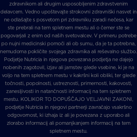
zdravnikom ali drugim usposobljenim zdravstvenim
delavcem. Vedno upoštevajte strokovni zdravniški nasvet in
ne odlašajte s posvetom pri zdravniku zaradi nečesa, kar
ste prebrali na tem spletnem mestu ali o čemer ste se
pogovarjali z enim od naših svetovalcev. V primeru potrebe
po nujni medicinski pomoči ali ob sumu, da je ta potrebna,
nemudoma pokličite svojega zdravnika ali reševalno službo.
Podjetje Nutricia in njegova povezana podjetja ne dajejo
nobenih zagotovil, izjav ali jamstev glede vsebine, ki je na
voljo na tem spletnem mestu v kakršni koli obliki, ter glede
točnosti, popolnosti, ustreznosti, primernosti, kakovosti,
zanesljivosti in natančnosti informacij na tem spletnem
mestu. KOLIKOR TO DOPUŠČAJO VELJAVNI ZAKONI,
podjetje Nutricia in njegovi partnerji zavračajo vsakršno
odgovornost, ki izhaja iz ali je povezana z uporabo ali
zlorabo informacij ali pomanjkanjem informacij na tem
spletnem mestu.