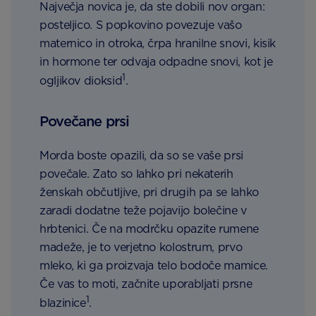
Največja novica je, da ste dobili nov organ:
posteljico. S popkovino povezuje vašo
maternico in otroka, črpa hranilne snovi, kisik
in hormone ter odvaja odpadne snovi, kot je
1
ogljikov dioksid
.
Povečane prsi
Morda boste opazili, da so se vaše prsi
povečale. Zato so lahko pri nekaterih
ženskah občutljive, pri drugih pa se lahko
zaradi dodatne teže pojavijo bolečine v
hrbtenici. Če na modrčku opazite rumene
madeže, je to verjetno kolostrum, prvo
mleko, ki ga proizvaja telo bodoče mamice.
Če vas to moti, začnite uporabljati prsne
1
blazinice
.