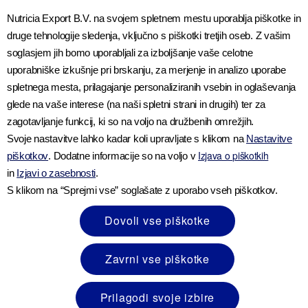
Nutricia Export B.V. na svojem spletnem mestu uporablja piškotke in
druge tehnologije sledenja, vključno s piškotki tretjih oseb. Z vašim
soglasjem jih bomo uporabljali za izboljšanje vaše celotne
uporabniške izkušnje pri brskanju, za merjenje in analizo uporabe
spletnega mesta, prilagajanje personaliziranih vsebin in oglaševanja
glede na vaše interese (na naši spletni strani in drugih) ter za
zagotavljanje funkcij, ki so na voljo na družbenih omrežjih.
Svoje nastavitve lahko kadar koli upravljate s klikom na
Nastavitve
Izjava o piškotkih
piškotkov
. Dodatne informacije so na voljo v
Vitamin K, ki ga potrebujete vi in vaš otrok,
in
Izjavi o zasebnosti
.
zlahka dobite z zdravo in uravnoteženo
S klikom na “Sprejmi vse” soglašate z uporabo vseh piškotkov.
prehrano. Ker je vitamin K topen v maščobi,
ga telo skladišči v jetrih, zato ga ni treba
Dovoli vse piškotke
6
vsak dan dodajati v prehrano
. Dobra
novica je tudi ta, da kuhanje na vitamin K
Zavrni vse piškotke
običajno ne vpliva.
Prilagodi svoje izbire