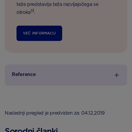
teže predstavlja teža razvijajočega se
13
otroka
.
VEČ INFORMACIJ
Reference
Naslednji pregled je predviden za: 04.12.2019
Sorodni članki