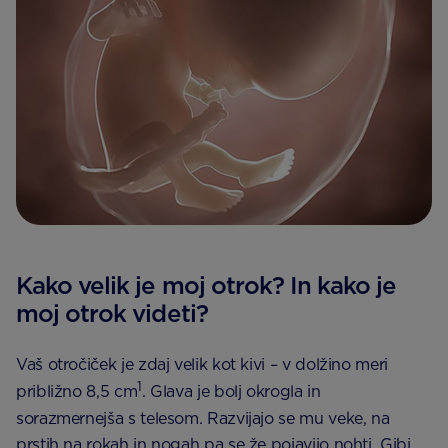
Kako velik je moj otrok? In kako je
moj otrok videti?
Vaš otročiček je zdaj velik kot kivi – v dolžino meri
1
približno 8,5 cm
. Glava je bolj okrogla in
sorazmernejša s telesom. Razvijajo se mu veke, na
prstih na rokah in nogah pa se že pojavijo nohti. Gibi