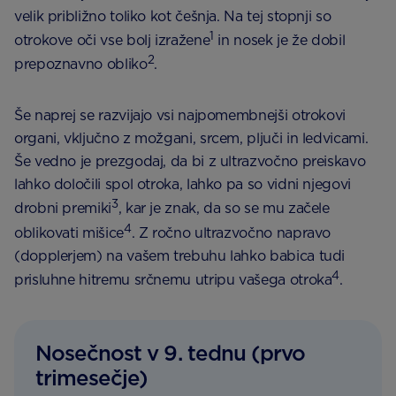
velik približno toliko kot češnja. Na tej stopnji so
1
otrokove oči vse bolj izražene
in nosek je že dobil
2
prepoznavno obliko
.
Še naprej se razvijajo vsi najpomembnejši otrokovi
organi, vključno z možgani, srcem, pljuči in ledvicami.
Še vedno je prezgodaj, da bi z ultrazvočno preiskavo
lahko določili spol otroka, lahko pa so vidni njegovi
3
drobni premiki
, kar je znak, da so se mu začele
4
oblikovati mišice
. Z ročno ultrazvočno napravo
(dopplerjem) na vašem trebuhu lahko babica tudi
4
prisluhne hitremu srčnemu utripu vašega otroka
.
Nosečnost v 9. tednu (prvo
trimesečje)