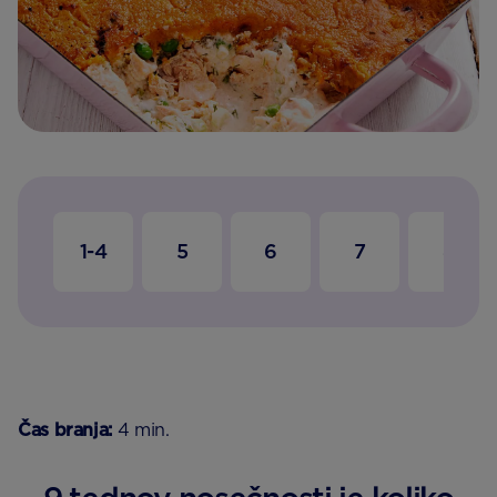
1-4
5
6
7
8
Čas branja:
4 min.