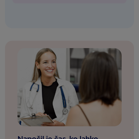
Napočil je čas, ko lahko