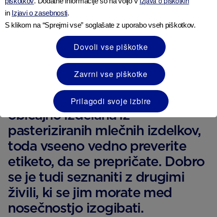
Izjava o piškotkih
piškotkov
. Dodatne informacije so na voljo v
in
Izjavi o zasebnosti
.
S klikom na “Sprejmi vse” soglašate z uporabo vseh piškotkov.
Nepasterizirano mleko,
sir ali jogurt.
Dovoli vse piškotke
Zavrni vse piškotke
Živila, kupljena v trgovini, so
Prilagodi svoje izbire
običajno izdelana iz
pasteriziranih mlečnih izdelkov,
toda vseeno vedno preverite
etiketo, da se prepričate. Dobro
se je tudi seznaniti z drugimi
živili, ki se jim morate med
nosečnostjo izogibati.