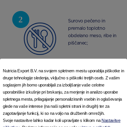
Surovo pečeno in
premalo toplotno
obdelano meso, ribe in
piščanec;
Nutricia Export B.V. na svojem spletnem mestu uporablja piškotke in
druge tehnologije sledenja, vključno s piškotki tretjih oseb. Z vašim
Tatarski biftek, suši in
soglasjem jih bomo uporabljali za izboljšanje vaše celotne
druga živila, ki
uporabniške izkušnje pri brskanju, za merjenje in analizo uporabe
vsebujejo surovo meso
spletnega mesta, prilagajanje personaliziranih vsebin in oglaševanja
in ribe;
glede na vaše interese (na naši spletni strani in drugih) ter za
zagotavljanje funkcij, ki so na voljo na družbenih omrežjih.
Svoje nastavitve lahko kadar koli upravljate s klikom na
Nastavitve