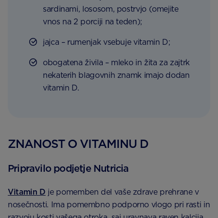
sardinami, lososom, postrvjo (omejite
vnos na 2 porciji na teden);
jajca – rumenjak vsebuje vitamin D;
obogatena živila – mleko in žita za zajtrk
nekaterih blagovnih znamk imajo dodan
vitamin D.
ZNANOST O VITAMINU D
Pripravilo podjetje Nutricia
Vitamin D
je pomemben del vaše zdrave prehrane v
nosečnosti. Ima pomembno podporno vlogo pri rasti in
razvoju kosti vašega otroka, saj uravnava raven kalcija