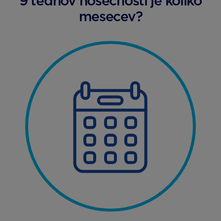
9 tednov nosečnosti je koliko
mesecev?