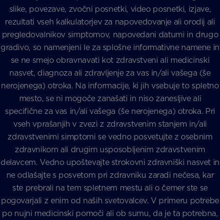
slike, povezave, zvočni posnetki, video posnetki, izjave,
rezultati vseh kalkulatorjev za napovedovanje ali orodij ali
pregledovalnikov simptomov, napovedani datumi in drugo
gradivo, so namenjeni le za splošne informativne namene in
se ne smejo obravnavati kot zdravstveni ali medicinski
nasvet, diagnoza ali zdravljenje za vas in/ali vašega (še
nerojenega) otroka. Na informacije, ki jih vsebuje to spletno
mesto, se ni mogoče zanašati in niso zanesljive ali
specifične za vas in/ali vašega (še nerojenega) otroka. Pri
vseh vprašanjih v zvezi z zdravstvenim stanjem in/ali
zdravstvenimi simptomi se vedno posvetujte z osebnim
zdravnikom ali drugim usposobljenim zdravstvenim
delavcem. Vedno upoštevajte strokovni zdravniški nasvet in
ne odlašajte s posvetom pri zdravniku zaradi nečesa, kar
ste prebrali na tem spletnem mestu ali o čemer ste se
pogovarjali z enim od naših svetovalcev. V primeru potrebe
po nujni medicinski pomoči ali ob sumu, da je ta potrebna,