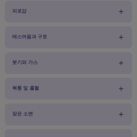
피로감
메스꺼움과 구토
붓기와 가스
복통 및 출혈
잦은 소변