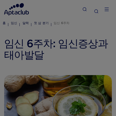
홈
임신
달력
첫 삼 분기
임신 6주차
임신 6주차: 임신증상과
태아발달