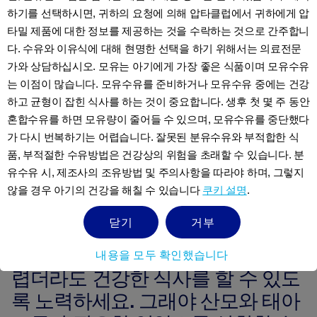
하기를 선택하시면, 귀하의 요청에 의해 압타클럽에서 귀하에게 압
많은 임산부들이 아침에
타밀 제품에 대한 정보를 제공하는 것을 수락하는 것으로 간주합니
침대에서 일어나기 전 마
다. 수유와 이유식에 대해 현명한 선택을 하기 위해서는 의료전문
른 크래커를 먹으면 속을
가와 상담하십시오. 모유는 아기에게 가장 좋은 식품이며 모유수유
진정시키는 데 도움이 될
는 이점이 많습니다. 모유수유를 준비하거나 모유수유 중에는 건강
수 있다고 말합니다
하고 균형이 잡힌 식사를 하는 것이 중요합니다. 생후 첫 몇 주 동안
혼합수유를 하면 모유량이 줄어들 수 있으며, 모유수유를 중단했다
몇 몇의 임산부들은 탄산 음료
가 다시 번복하기는 어렵습니다. 잘못된 분유수유와 부적합한 식
의 일종인 진저에일을 마실경
품, 부적절한 수유방법은 건강상의 위험을 초래할 수 있습니다. 분
우 메스꺼움이나 토 증상을 완
유수유 시, 제조사의 조유방법 및 주의사항을 따라야 하며, 그렇지
화하는 도움될 수 있다고 말합
않을 경우 아기의 건강을 해칠 수 있습니다
쿠키 설명
.
11
니다
.
닫기
거부
평소만큼 음식을 섭취하는 것이 어
내용을 모두 확인했습니다
렵더라도 건강한 식사를 할 수 있도
록 노력하세요. 그래야 산모와 태아