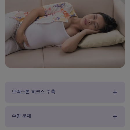
브락스톤 히크스 수축
수면 문제